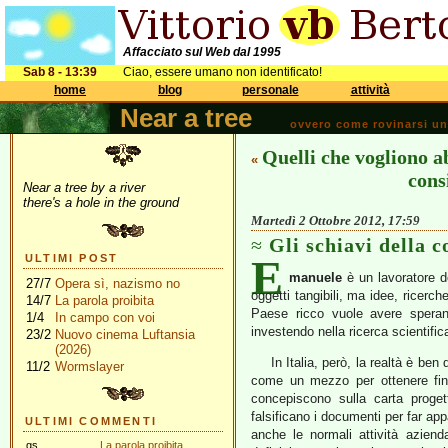
Affacciato sul Web dal 1995
Sab 8 - 13:39
Ciao, essere umano non identificato!
home
blog
personale
attività
Near a tree
ovvero come rovinarsi una 
Quelli che vogliono ab
«
cons
Near a tree by a river
there's a hole in the ground
Martedì 2 Ottobre 2012, 17:59
Gli schiavi della 
E
ULTIMI POST
manuele
è un lavoratore d
27/7
Opera sì, nazismo no
oggetti tangibili, ma idee, ricerc
14/7
La parola proibita
Paese ricco vuole avere speran
1/4
In campo con voi
investendo nella ricerca scientifi
23/2
Nuovo cinema Luftansia
(2026)
In Italia, però, la realtà è be
11/2
Wormslayer
come un mezzo per ottenere finan
concepiscono sulla carta proge
falsificano i documenti per far app
ULTIMI COMMENTI
anche le normali attività aziend
gs
La parola proibita