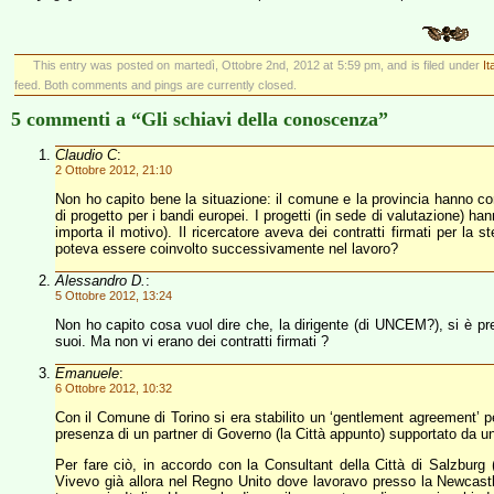
This entry was posted on martedì, Ottobre 2nd, 2012 at 5:59 pm, and is filed under
It
feed. Both comments and pings are currently closed.
5 commenti a “Gli schiavi della conoscenza”
Claudio C
:
2 Ottobre 2012, 21:10
Non ho capito bene la situazione: il comune e la provincia hanno co
di progetto per i bandi europei. I progetti (in sede di valutazione) ha
importa il motivo). Il ricercatore aveva dei contratti firmati per la 
poteva essere coinvolto successivamente nel lavoro?
Alessandro D.
:
5 Ottobre 2012, 13:24
Non ho capito cosa vuol dire che, la dirigente (di UNCEM?), si è pr
suoi. Ma non vi erano dei contratti firmati ?
Emanuele
:
6 Ottobre 2012, 10:32
Con il Comune di Torino si era stabilito un ‘gentlement agreement’ p
presenza di un partner di Governo (la Città appunto) supportato da un
Per fare ciò, in accordo con la Consultant della Città di Salzburg (c
Vivevo già allora nel Regno Unito dove lavoravo presso la Newcastl