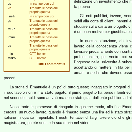
definizione un investimento che r
gs
In campo con voi
fa proprio.
vb
Tra tutte le passioni,
proprio questa
Gli enti pubblici, invece, ve
finelli
In campo con voi
gs
Tra tutte le passioni,
soldi alla corte di clienti, parent
proprio questa
studiare sulla carta un progetto ch
MCP
Tra tutte le passioni,
è un buon motivo per giustificare 
proprio questa
.mau.
Tra tutte le passioni,
In questa situazione, chi i
proprio questa
gs
Tra tutte le passioni,
lavoro della conoscenza viene co
proprio questa
lavorare precariamente con contra
mfp
GTT horror
professionista, per venire poi 
Mirko
GTT horror
l’ingresso nelle università è subor
Tutti i commenti
»
accettando di mettersi in fila per 
amanti e sodali che devono esser
precari.
La storia di Emanuele è un po’ di tutto questo; ingaggiato in progetti di 
il suo lavoro non è mai stato pagato; il primo progetto ha perso i fondi eur
nel secondo i soldi sono arrivati ma sono stati girati dall’ente pubblico ad al
Nonostante le promesse di ripagarlo in qualche modo, alla fine Emanu
cercarsi un nuovo lavoro, quando è rimasto senza una lira ed è stato sfratta
italiane in quanto irreperibile. I nostri tentativi di fargli avere ciò che gl
magistratura; potete sentire la sua storia nel video.