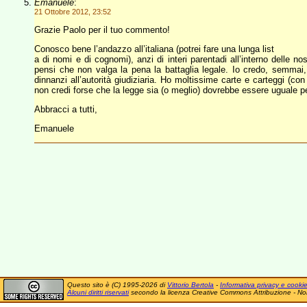
Emanuele
:
21 Ottobre 2012, 23:52
Grazie Paolo per il tuo commento!
Conosco bene l’andazzo all’italiana (potrei fare una lunga list
a di nomi e di cognomi), anzi di interi parentadi all’interno delle 
pensi che non valga la pena la battaglia legale. Io credo, semmai, 
dinnanzi all’autorità giudiziaria. Ho moltissime carte e carteggi 
non credi forse che la legge sia (o meglio) dovrebbe essere uguale pe
Abbracci a tutti,
Emanuele
Questo sito è (C) 1995-2026 di
Vittorio Bertola
-
Informativa privacy e cooki
Alcuni diritti riservati
secondo la licenza Creative Commons Attribuzione - No