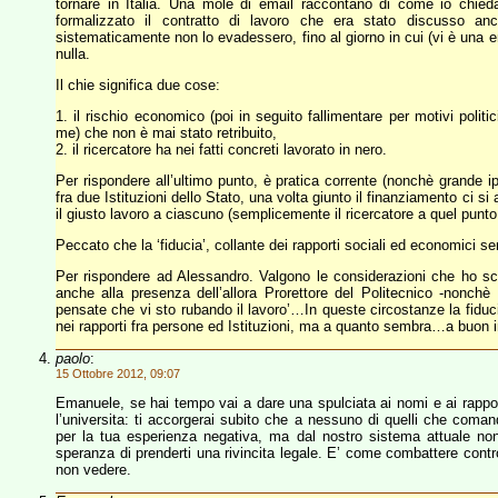
tornare in Italia. Una mole di email raccontano di come io chied
formalizzato il contratto di lavoro che era stato discusso an
sistematicamente non lo evadessero, fino al giorno in cui (vi è una e
nulla.
Il chie significa due cose:
1. il rischio economico (poi in seguito fallimentare per motivi politi
me) che non è mai stato retribuito,
2. il ricercatore ha nei fatti concreti lavorato in nero.
Per rispondere all’ultimo punto, è pratica corrente (nonchè grande i
fra due Istituzioni dello Stato, una volta giunto il finanziamento ci 
il giusto lavoro a ciascuno (semplicemente il ricercatore a quel punto 
Peccato che la ‘fiducia’, collante dei rapporti sociali ed economici s
Per rispondere ad Alessandro. Valgono le considerazioni che ho sc
anche alla presenza dell’allora Prorettore del Politecnico -nonchè 
pensate che vi sto rubando il lavoro’…In queste circostanze la fiduc
nei rapporti fra persone ed Istituzioni, ma a quanto sembra…a buon 
paolo
:
15 Ottobre 2012, 09:07
Emanuele, se hai tempo vai a dare una spulciata ai nomi e ai rapport
l’universita: ti accorgerai subito che a nessuno di quelli che coma
per la tua esperienza negativa, ma dal nostro sistema attuale no
speranza di prenderti una rivincita legale. E’ come combattere contro
non vedere.