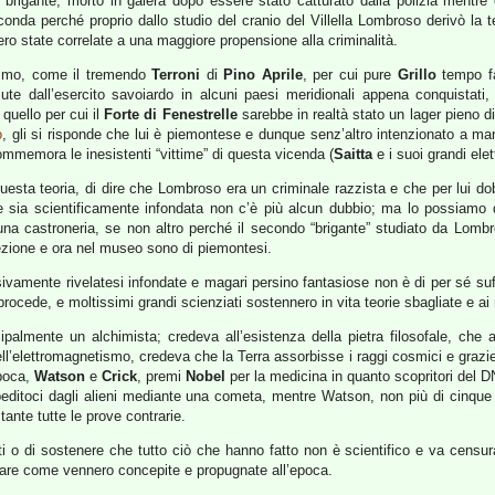
brigante, morto in galera dopo essere stato catturato dalla polizia mentre 
onda perché proprio dallo studio del cranio del Villella Lombroso derivò la te
bero state correlate a una maggiore propensione alla criminalità.
timismo, come il tremendo
Terroni
di
Pino Aprile
, per cui pure
Grillo
tempo fa
piute dall’esercito savoiardo in alcuni paesi meridionali appena conquistati,
quello per cui il
Forte di Fenestrelle
sarebbe in realtà stato un lager pieno di
o
, gli si risponde che lui è piemontese e dunque senz’altro intenzionato a mani
ommemora le inesistenti “vittime” di questa vicenda (
Saitta
e i suoi grandi ele
questa teoria, di dire che Lombroso era un criminale razzista e che per lui
ale sia scientificamente infondata non c’è più alcun dubbio; ma lo possiamo
 una castroneria, se non altro perché il secondo “brigante” studiato da Lomb
ezione e ora nel museo sono di piemontesi.
sivamente rivelatesi infondate e magari persino fantasiose non è di per sé suf
procede, e moltissimi grandi scienziati sostennero in vita teorie sbagliate e ai n
cipalmente un alchimista; credeva all’esistenza della pietra filosofale, che 
dell’elettromagnetismo, credeva che la Terra assorbisse i raggi cosmici e gr
epoca,
Watson
e
Crick
, premi
Nobel
per la medicina in quanto scopritori del DN
 speditoci dagli alieni mediante una cometa, mentre Watson, non più di cinq
ante tutte le prove contrarie.
i o di sostenere che tutto ciò che hanno fatto non è scientifico e va censura
ntare come vennero concepite e propugnate all’epoca.