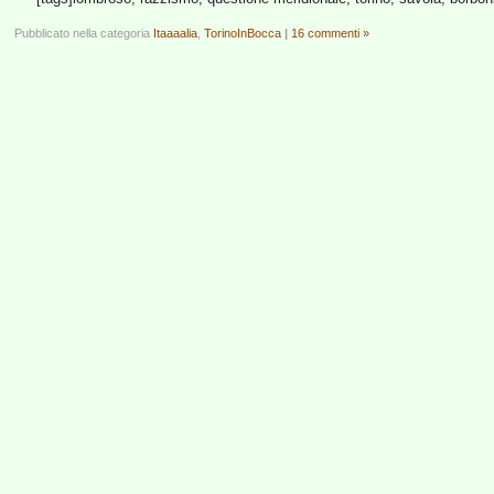
Pubblicato nella categoria
Itaaaalia
,
TorinoInBocca
|
16 commenti »