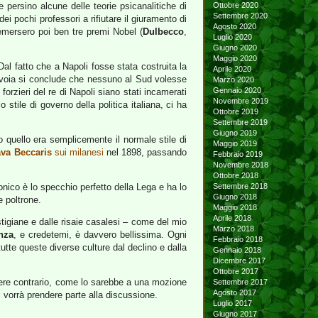
 persino alcune delle teorie psicanalitiche di
Ottobre 2020
Settembre 2020
ei pochi professori a rifiutare il giuramento di
Agosto 2020
emersero poi ben tre premi Nobel (
Dulbecco
,
Luglio 2020
Giugno 2020
Maggio 2020
Dal fatto che a Napoli fosse stata costruita la
Aprile 2020
 Savoia si conclude che nessuno al Sud volesse
Marzo 2020
Gennaio 2020
i forzieri del re di Napoli siano stati incamerati
Novembre 2019
 stile di governo della politica italiana, ci ha
Ottobre 2019
Settembre 2019
Giugno 2019
o quello era semplicemente il normale stile di
Maggio 2019
va Beccaris
sui milanesi
nel 1898, passando
Febbraio 2019
Novembre 2018
Ottobre 2018
nico è lo specchio perfetto della Lega e ha lo
Settembre 2018
Giugno 2018
e poltrone.
Maggio 2018
Aprile 2018
stigiane e dalle risaie casalesi – come del mio
Marzo 2018
nza
, e credetemi, è davvero bellissima. Ogni
Febbraio 2018
utte queste diverse culture dal declino e dalla
Gennaio 2018
Dicembre 2017
Ottobre 2017
ssere contrario, come lo sarebbe a una mozione
Settembre 2017
Agosto 2017
i vorrà prendere parte alla discussione.
Luglio 2017
Giugno 2017