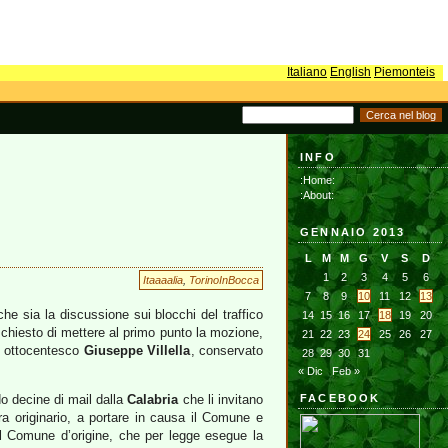
Italiano
English
Piemonteis
INFO
:Home:
:About:
GENNAIO 2013
L
M
M
G
V
S
D
1
2
3
4
5
6
Itaaaalia
,
TorinoInBocca
7
8
9
10
11
12
13
he sia la discussione sui blocchi del traffico
14
15
16
17
18
19
20
chiesto di mettere al primo punto la mozione,
21
22
23
24
25
26
27
ito ottocentesco
Giuseppe Villella
, conservato
28
29
30
31
« Dic
Feb »
do decine di mail dalla
Calabria
che li invitano
FACEBOOK
era originario, a portare in causa il Comune e
al Comune d’origine, che per legge esegue la