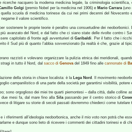
e ricerche nacquero la moderna medicina legale, la criminologia scientifica, e
Camillo Golgi
(premio Nobel per la medicina nel 1906) e
Mario Carrara
(uno d
i quella scuola di medicina torinese da cui nei primi decenni del Novecento 
negarne il valore scientifico.
per sostenere le proprie teorie è peraltro una consuetudine dei neoborbonici. 
o più avanzato del Nord, e dal fatto che ci siano state delle rivolte contro i
sere capitolato di fronte agli avventurieri di
Garibaldi
. Per il fatto che i ricch
to il Sud più di quanto l’abbia sovvenzionato (la realtà è che, grazie al tipico
erano razzisti e volevano organizzare la pulizia etnica dei meridionali, quand
tragi in tutto il Nord, dal
sacco di
Genova
del 1849 fino alle
cannonate di
Ba
zione della storia in chiave localista: è la
Lega Nord
. Il movimento neoborbo
oglio campanilistico di una parte della società per garantirsi visibilità, potere 
; sono orgoglioso dei miei tre quarti piemontesi – dalla città, dalle colline a
o due mesi fa, dal mare fino alla
Sila
passando per il centro storico di
Cose
vece di litigare su storie di secoli passati dovremmo chiederci come tutelare t
 e i riferimenti all’ideologia neoborbonica, anche il mio voto non potrà che e
larne e dunque sono lieto di ricevere i commenti dei cittadini torinesi e di ch
[/tags]