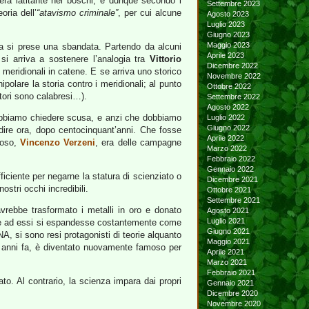
era latitante nei boschi, e dunque secondo i
Settembre 2023
oria dell’
“atavismo criminale”
, per cui alcune
Agosto 2023
Luglio 2023
Giugno 2023
Maggio 2023
 si prese una sbandata. Partendo da alcuni
Aprile 2023
 si arriva a sostenere l’analogia tra
Vittorio
Dicembre 2022
 meridionali in catene. E se arriva uno storico
Novembre 2022
polare la storia contro i meridionali; al punto
Ottobre 2022
ttori sono calabresi…).
Settembre 2022
Agosto 2022
 dobbiamo chiedere scusa, e anzi che dobbiamo
Luglio 2022
Giugno 2022
 dire ora, dopo centocinquant’anni. Che fosse
Aprile 2022
roso,
Vincenzo Verzeni
, era delle campagne
Marzo 2022
Febbraio 2022
Gennaio 2022
ficiente per negarne la statura di scienziato o
Dicembre 2021
ostri occhi incredibili.
Ottobre 2021
Settembre 2021
avrebbe trasformato i metalli in oro e donato
Agosto 2021
Luglio 2021
azie ad essi si espandesse costantemente come
Giugno 2021
A, si sono resi protagonisti di teorie alquanto
Maggio 2021
ue anni fa, è diventato nuovamente famoso per
Aprile 2021
Marzo 2021
Febbraio 2021
to. Al contrario, la scienza impara dai propri
Gennaio 2021
Dicembre 2020
Novembre 2020