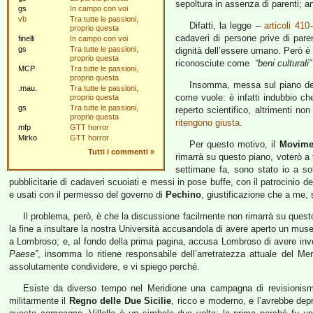
sepoltura in assenza di parenti; a
gs
In campo con voi
vb
Tra tutte le passioni,
Difatti, la legge –
articoli 41
proprio questa
cadaveri di persone prive di paren
finelli
In campo con voi
gs
Tra tutte le passioni,
dignità dell’essere umano. Però è
proprio questa
riconosciute come
“beni culturali”
MCP
Tra tutte le passioni,
proprio questa
Insomma, messa sul piano del r
.mau.
Tra tutte le passioni,
come vuole: è infatti indubbio che
proprio questa
gs
Tra tutte le passioni,
reperto scientifico, altrimenti 
proprio questa
ritengono giusta
.
mfp
GTT horror
Mirko
GTT horror
Per questo motivo, il
Movimen
Tutti i commenti
»
rimarrà su questo piano, voterò a 
settimane fa, sono stato io a so
pubblicitarie di cadaveri scuoiati e messi in pose buffe, con il patrocinio de
e usati con il permesso del governo di
Pechino
, giustificazione che a me, s
Il problema, però, è che la discussione facilmente non rimarrà su quest
la fine a insultare la nostra Università accusandola di avere aperto un mu
a Lombroso; e, al fondo della prima pagina, accusa Lombroso di avere inv
Paese”
, insomma lo ritiene responsabile dell’arretratezza attuale del M
assolutamente condividere, e vi spiego perché.
Esiste da diverso tempo nel Meridione una campagna di revisionismo
militarmente il
Regno delle Due Sicilie
, ricco e moderno, e l’avrebbe de