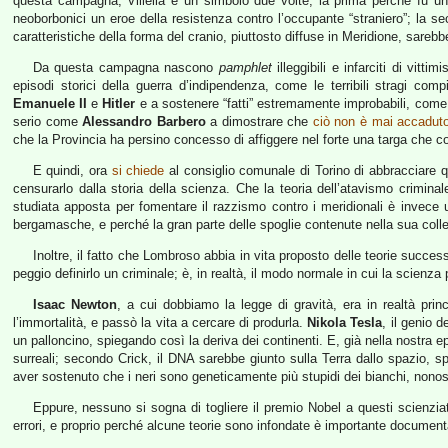
questa campagna, Villella è un simbolo due volte; la prima perché fu un 
neoborbonici un eroe della resistenza contro l’occupante “straniero”; la sec
caratteristiche della forma del cranio, piuttosto diffuse in Meridione, sareb
Da questa campagna nascono
pamphlet
illeggibili e infarciti di vit
episodi storici della guerra d’indipendenza, come le terribili stragi com
Emanuele II
e
Hitler
e a sostenere “fatti” estremamente improbabili, come 
serio come
Alessandro Barbero
a dimostrare che
ciò non è mai accadut
che la Provincia ha persino concesso di affiggere nel forte una targa che c
E quindi, ora
si chiede
al consiglio comunale di Torino di abbracciare 
censurarlo dalla storia della scienza. Che la teoria dell’atavismo crimin
studiata apposta per fomentare il razzismo contro i meridionali è invece
bergamasche, e perché la gran parte delle spoglie contenute nella sua coll
Inoltre, il fatto che Lombroso abbia in vita proposto delle teorie succes
peggio definirlo un criminale; è, in realtà, il modo normale in cui la scienza 
Isaac Newton
, a cui dobbiamo la legge di gravità, era in realtà prin
l’immortalità, e passò la vita a cercare di produrla.
Nikola Tesla
, il genio 
un palloncino, spiegando così la deriva dei continenti. E, già nella nostra 
surreali; secondo Crick, il DNA sarebbe giunto sulla Terra dallo spazio,
aver sostenuto che i neri sono geneticamente più stupidi dei bianchi, nonost
Eppure, nessuno si sogna di togliere il premio Nobel a questi scienziat
errori, e proprio perché alcune teorie sono infondate è importante docume