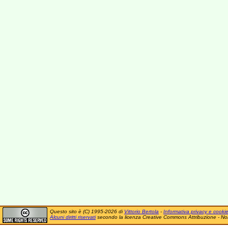
Questo sito è (C) 1995-2026 di
Vittorio Bertola
-
Informativa privacy e cooki
Alcuni diritti riservati
secondo la licenza Creative Commons Attribuzione - No