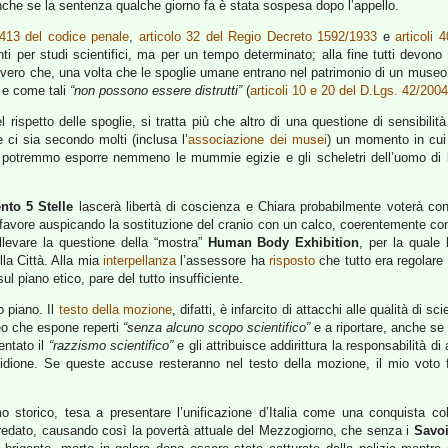
nche se la sentenza qualche giorno fa è stata sospesa dopo l’appello.
0-413 del codice penale
,
articolo 32 del Regio Decreto 1592/1933
e
articoli 
ti per studi scientifici, ma per un tempo determinato; alla fine tutti devono 
 vero che, una volta che le spoglie umane entrano nel patrimonio di un museo
e come tali
“non possono essere distrutti”
(
articoli 10 e 20 del D.Lgs. 42/2004
ispetto delle spoglie, si tratta più che altro di una questione di sensibili
 ci sia secondo molti (inclusa l’
associazione dei musei
) un momento in cui
non potremmo esporre nemmeno le mummie egizie e gli scheletri dell’uomo di
to 5 Stelle
lascerà libertà di coscienza e Chiara probabilmente voterà con
favore auspicando la sostituzione del cranio con un calco, coerentemente con 
llevare la questione della “mostra”
Human Body Exhibition
, per la quale 
lla Città. Alla mia
interpellanza
l’assessore ha
risposto
che tutto era regolare 
ul piano etico, pare del tutto insufficiente.
o piano. Il
testo della mozione
, difatti, è infarcito di attacchi alle qualità di sc
seo che espone reperti
“senza alcuno scopo scientifico”
e a riportare, anche se i
entato il
“razzismo scientifico”
e gli attribuisce addirittura la responsabilità d
eridione. Se queste accuse resteranno nel testo della mozione, il mio voto 
 storico, tesa a presentare l’unificazione d’Italia come una conquista c
predato, causando così la povertà attuale del Mezzogiorno, che senza i
Savo