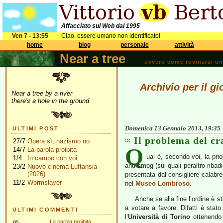
Affacciato sul Web dal 1995
Ven 7 - 13:55
Ciao, essere umano non identificato!
home
blog
personale
attività
Near a tree
ovvero come rovinarsi una 
Archivio per il g
Near a tree by a river
there's a hole in the ground
Domenica 13 Gennaio 2013, 19:35
ULTIMI POST
Il problema del cr
27/7
Opera sì, nazismo no
Q
14/7
La parola proibita
ual è, secondo voi, la pri
1/4
In campo con voi
anti-smog (sui quali peraltro riba
23/2
Nuovo cinema Luftansia
(2026)
presentata dal consigliere calab
11/2
Wormslayer
nel
Museo Lombroso
.
Anche se alla fine l’ordine è s
a votare a favore. Difatti è stato
ULTIMI COMMENTI
l’
Università di Torino
ottenendo 
gs
La parola proibita