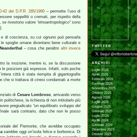
40-42 del D.P.R. 285/1990
– permette l’uso di
essere seppelliti o cremati, per rispetto della
, se rivestono valore
“etnoantropologico”
sono
).
tà e di coscienza, su cui ognuno può pensarla
 le spoglie umane diventano bene culturale e
TWITTER
Neanderthal
– cosa che peraltro
altri invece
tro la mozione, mentre io, se la discussione
ARCHIVI
le posizioni già espresse. Infatti, solo poche
Luglio 2026
l’intera città è stata riempita di gigantografie
Aprile 2026
Febbraio 2026
e che si trattava di cinesi condannati a morte
Gennaio 2026
Novembre 2025
Ottobre 2025
ienziato di
Cesare Lombroso
, arrivando verso
Agosto 2025
n politichese, la richiesta di non intitolarlo più
Luglio 2025
i avere pregiudicato
“un equilibrato sviluppo del
Giugno 2025
finale sarà contrario, dato che non le posso
Gennaio 2025
Luglio 2024
Aprile 2024
Gennaio 2024
oloniale del Piemonte, che avrebbe occupato
Dicembre 2023
ia
sarebbe oggi un’isola felice e borbonica. Di
Ottobre 2023