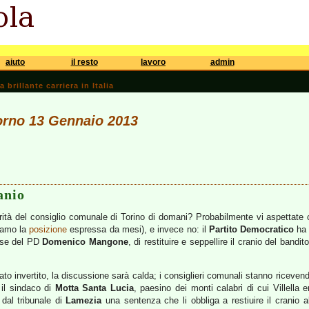
aiuto
il resto
lavoro
admin
brillante carriera in Italia
iorno 13 Gennaio 2013
anio
orità del consiglio comunale di Torino di domani? Probabilmente vi aspettate c
diamo la
posizione
espressa da mesi), e invece no: il
Partito Democratico
ha 
rese del PD
Domenico Mangone
, di restituire e seppellire il cranio del band
tato invertito, la discussione sarà calda; i consiglieri comunali stanno riceven
 il sindaco di
Motta Santa Lucia
, paesino dei monti calabri di cui Villella 
dal tribunale di
Lamezia
una sentenza che li obbliga a restiuire il cranio 