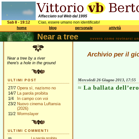
Affacciato sul Web dal 1995
Sab 8 - 19:12
Ciao, essere umano non identificato!
home
blog
personale
attività
Near a tree
ovvero come rovinarsi una 
Archivio per il g
Near a tree by a river
there's a hole in the ground
Mercoledì 26 Giugno 2013, 17:55
ULTIMI POST
La ballata dell’er
27/7
Opera sì, nazismo no
14/7
La parola proibita
1/4
In campo con voi
23/2
Nuovo cinema Luftansia
(2026)
11/2
Wormslayer
ULTIMI COMMENTI
gs
La parola proibita