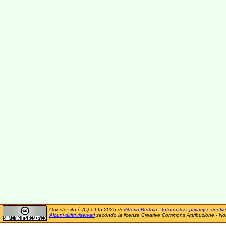
Questo sito è (C) 1995-2026 di
Vittorio Bertola
-
Informativa privacy e cooki
Alcuni diritti riservati
secondo la licenza Creative Commons Attribuzione - No