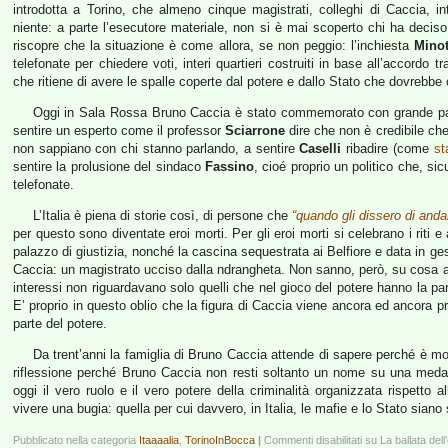
introdotta a Torino, che almeno cinque magistrati, colleghi di Caccia, in
niente: a parte l’esecutore materiale, non si è mai scoperto chi ha decis
riscopre che la situazione è come allora, se non peggio: l’inchiesta
Mino
telefonate per chiedere voti, interi quartieri costruiti in base all’accordo t
che ritiene di avere le spalle coperte dal potere e dallo Stato che dovrebbe
Oggi in Sala Rossa Bruno Caccia è stato commemorato con grande pa
sentire un esperto come il professor
Sciarrone
dire che non è credibile che 
non sappiano con chi stanno parlando, a sentire
Caselli
ribadire (come
st
sentire la prolusione del sindaco
Fassino
, cioé proprio un politico che, si
telefonate.
L’Italia è piena di storie così, di persone che
“quando gli dissero di anda
per questo sono diventate eroi morti. Per gli eroi morti si celebrano i riti 
palazzo di giustizia, nonché la cascina sequestrata ai Belfiore e data in ge
Caccia: un magistrato ucciso dalla ndrangheta. Non sanno, però, su cosa a
interessi non riguardavano solo quelli che nel gioco del potere hanno la par
E’ proprio in questo oblio che la figura di Caccia viene ancora ed ancora pr
parte del potere.
Da trent’anni la famiglia di Bruno Caccia attende di sapere perché è mo
riflessione perché Bruno Caccia non resti soltanto un nome su una medag
oggi il vero ruolo e il vero potere della criminalità organizzata rispett
vivere una bugia: quella per cui davvero, in Italia, le mafie e lo Stato sian
Pubblicato nella categoria
Itaaaalia
,
TorinoInBocca
|
Commenti disabilitati
su La ballata dell