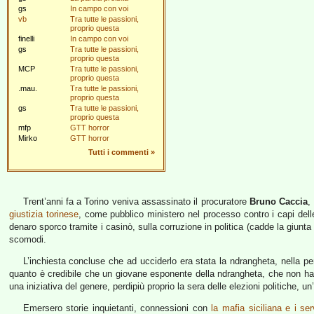
gs
In campo con voi
vb
Tra tutte le passioni,
proprio questa
finelli
In campo con voi
gs
Tra tutte le passioni,
proprio questa
MCP
Tra tutte le passioni,
proprio questa
.mau.
Tra tutte le passioni,
proprio questa
gs
Tra tutte le passioni,
proprio questa
mfp
GTT horror
Mirko
GTT horror
Tutti i commenti
»
Trent’anni fa a Torino veniva assassinato il procuratore
Bruno Caccia
,
giustizia torinese
, come pubblico ministero nel processo contro i capi del
denaro sporco tramite i casinò, sulla corruzione in politica (cadde la giunt
scomodi.
L’inchiesta concluse che ad ucciderlo era stata la ndrangheta, nella p
quanto è credibile che un giovane esponente della ndrangheta, che non ha
una iniziativa del genere, perdipiù proprio la sera delle elezioni politiche, u
Emersero storie inquietanti, connessioni con
la mafia siciliana e i ser