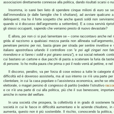
associazioni direttamente connesse alla politica, dando risultati scarsi o null
Insomma, io sarei ben lieto di spendere cinque milioni di euro se ser
dall’immondizia (e dalle famiglie che li sfruttano), ad avviare qualcuno 
delinquenti; ma ho il forte sospetto che anche questi soldi non serviranno
quando si è discusso dell’argomento a settembre). E a cosa servirà ripristi
gli stessi occupanti, sapendo che verranno presto di nuovo devastate?
E allora, poi non ci si può lamentare se – come raccontavo anche nel mi
grida al razzismo a qualsiasi mezza parola non allineata sull’argomento
penetrare persino per noi, basta girare per strada per sentire invettive e 
italiano apostrofava urlando il controllore con
“e poi agli zingari non fat
rivendono e si fanno i soldi e poi girano senza”
), e sui social network conti
cui bastano un cartone e due pacchi di pasta a scatenare la furia da tastie
di persone. Io ho molta paura che prima o poi il nodo verrà al pettine, e ne
Il discorso, peraltro, va per forza di cose esteso a tutte le categorie 
difficoltà ed è doveroso assisterla, ma al suo interno ce n’è una parte 
clientelare, in cui la casa popolare o l’assistenza economica, anche se otte
elettorale, o magari persino di congresso di partito (vedete l’istruttivo
racco
e ce n’è una parte di cui alla politica, più che il suo benessere, import
amiche in nome del welfare.
In una società che prospera, la collettività è in grado di sostenere 
società in cui le fasce in difficoltà aumentano e le aziende chiudono, in c
aumenta, questo non è più sostenibile. Il rischio, conoscendo la politica, 