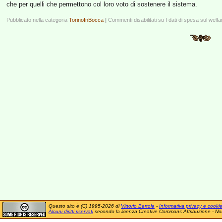
che per quelli che permettono col loro voto di sostenere il sistema.
Pubblicato nella categoria
TorinoInBocca
|
Commenti disabilitati
su I dati di spesa sul welfa
Questo sito è (C) 1995-2026 di
Vittorio Bertola
-
Informativa privacy e cooki
Alcuni diritti riservati
secondo la licenza Creative Commons Attribuzione - No