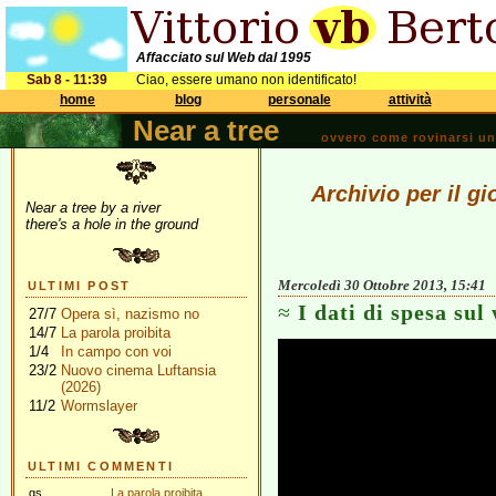
Affacciato sul Web dal 1995
Sab 8 - 11:39
Ciao, essere umano non identificato!
home
blog
personale
attività
Near a tree
ovvero come rovinarsi una 
Archivio per il g
Near a tree by a river
there's a hole in the ground
Mercoledì 30 Ottobre 2013, 15:41
ULTIMI POST
I dati di spesa sul
27/7
Opera sì, nazismo no
14/7
La parola proibita
1/4
In campo con voi
23/2
Nuovo cinema Luftansia
(2026)
11/2
Wormslayer
ULTIMI COMMENTI
gs
La parola proibita