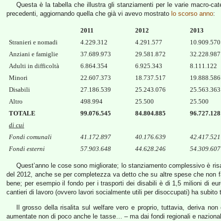
Questa è la tabella che illustra gli stanziamenti per le varie macro-cate
precedenti, aggiornando quella che già vi avevo mostrato
lo scorso anno
:
2011
2012
2013
Stranieri e nomadi
4.229.312
4.291.577
10.909.570
Anziani e famiglie
37.689.973
29.581.872
32.228.987
Adulti in difficoltà
6.864.354
6.925.343
8.111.122
Minori
22.607.373
18.737.517
19.888.586
Disabili
27.186.539
25.243.076
25.563.363
Altro
498.994
25.500
25.500
TOTALE
99.076.545
84.804.885
96.727.128
di cui
Fondi comunali
41.172.897
40.176.639
42.417.521
Fondi esterni
57.903.648
44.628.246
54.309.607
Quest’anno le cose sono migliorate; lo stanziamento complessivo è risalit
del 2012, anche se per completezza va detto che su altre spese che non f
bene; per esempio il fondo per i trasporti dei disabili è di 1,5 milioni di e
cantieri di lavoro (ovvero lavori socialmente utili per disoccupati) ha subito 
Il grosso della risalita sul welfare vero e proprio, tuttavia, deriva 
aumentate non di poco anche le tasse… – ma dai fondi regionali e nazional