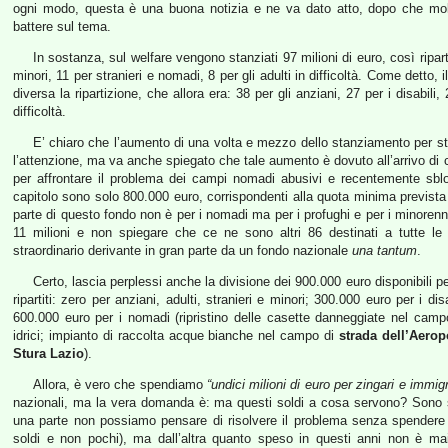
ogni modo, questa è una buona notizia e ne va dato atto, dopo che molt
battere sul tema.
In sostanza, sul welfare vengono stanziati 97 milioni di euro, così ripartit
minori, 11 per stranieri e nomadi, 8 per gli adulti in difficoltà. Come detto,
diversa la ripartizione, che allora era: 38 per gli anziani, 27 per i disabili,
difficoltà.
E’ chiaro che l’aumento di una volta e mezzo dello stanziamento per str
l’attenzione, ma va anche spiegato che tale aumento è dovuto all’arrivo di ci
per affrontare il problema dei campi nomadi abusivi e recentemente sbloc
capitolo sono solo 800.000 euro, corrispondenti alla quota minima prevista 
parte di questo fondo non è per i nomadi ma per i profughi e per i minorenni 
11 milioni e non spiegare che ce ne sono altri 86 destinati a tutte le
straordinario derivante in gran parte da un fondo nazionale
una tantum
.
Certo, lascia perplessi anche la divisione dei 900.000 euro disponibili pe
ripartiti: zero per anziani, adulti, stranieri e minori; 300.000 euro per i d
600.000 euro per i nomadi (ripristino delle casette danneggiate nel camp
idrici; impianto di raccolta acque bianche nel campo di
strada dell’Aerop
Stura Lazio
).
Allora, è vero che spendiamo
“undici milioni di euro per zingari e immigr
nazionali, ma la vera domanda è: ma questi soldi a cosa servono? Sono 
una parte non possiamo pensare di risolvere il problema senza spendere 
soldi e non pochi), ma dall’altra quanto speso in questi anni non è mai 