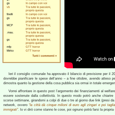
gs
In campo con voi
vb
Tra tutte le passioni,
proprio questa
finelli
In campo con voi
gs
Tra tutte le passioni,
proprio questa
MCP
Tra tutte le passioni,
proprio questa
.mau.
Tra tutte le passioni,
proprio questa
gs
Tra tutte le passioni,
proprio questa
mfp
GTT horror
Mirko
GTT horror
Tutti i commenti
»
Ieri il consiglio comunale ha approvato il bilancio di previsione per il 2
dovrebbe pianificare le spese dell’anno – a fine ottobre, avendo atteso p
dimostra quanto la gestione della cosa pubblica sia ormai in totale emerge
Vorrei affrontare in questo post l’argomento dei finanziamenti al welfar
essere sostenute dalla collettività. In questo modo potrò anche chiarire 
scorse settimane, girandomi a colpi di due o tre al giorno due link (presi d
network, ovvero
“la città dà cinque milioni di euro agli zingari e poi tagli
immigrati”
. Io vi dirò come stanno le cose, poi ognuno potrà farsi la propria