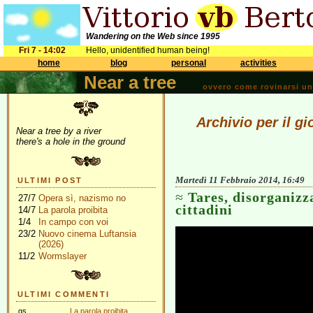
Wandering on the Web since 1995
Fri 7 - 14:02
Hello, unidentified human being!
home
blog
personal
activities
Near a tree
ovvero come rovinarsi una 
Archivio per il g
Near a tree by a river
there's a hole in the ground
Martedì 11 Febbraio 2014, 16:49
ULTIMI POST
Tares, disorganizza
27/7
Opera sì, nazismo no
cittadini
14/7
La parola proibita
1/4
In campo con voi
23/2
Nuovo cinema Luftansia
(2026)
11/2
Wormslayer
ULTIMI COMMENTI
gs
La parola proibita