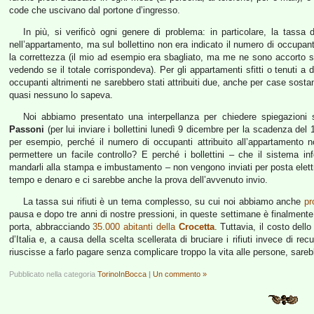
code che uscivano dal portone d’ingresso.
In più, si verificò ogni genere di problema: in particolare, la tas
nell’appartamento, ma sul bollettino non era indicato il numero di occupanti
la correttezza (il mio ad esempio era sbagliato, ma me ne sono accorto sol
vedendo se il totale corrispondeva). Per gli appartamenti sfitti o tenuti
occupanti altrimenti ne sarebbero stati attribuiti due, anche per case sos
quasi nessuno lo sapeva.
Noi abbiamo presentato una interpellanza per chiedere spiegazioni su
Passoni
(per lui inviare i bollettini lunedì 9 dicembre per la scadenza de
per esempio, perché il numero di occupanti attribuito all’appartamento n
permettere un facile controllo? E perché i bollettini – che il sistema 
mandarli alla stampa e imbustamento – non vengono inviati per posta elettr
tempo e denaro e ci sarebbe anche la prova dell’avvenuto invio.
La tassa sui rifiuti è un tema complesso, su cui noi abbiamo anche
pr
pausa e dopo tre anni di nostre pressioni, in queste settimane è finalmente 
porta, abbracciando
35.000 abitanti della
Crocetta
. Tuttavia, il costo dell
d’Italia e, a causa della scelta scellerata di bruciare i rifiuti invece di r
riuscisse a farlo pagare senza complicare troppo la vita alle persone, sare
Pubblicato nella categoria
TorinoInBocca
|
Un commento »