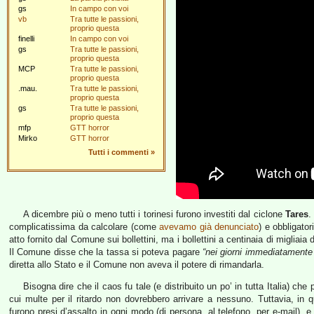
gs
In campo con voi
vb
Tra tutte le passioni,
proprio questa
finelli
In campo con voi
gs
Tra tutte le passioni,
proprio questa
MCP
Tra tutte le passioni,
proprio questa
.mau.
Tra tutte le passioni,
proprio questa
gs
Tra tutte le passioni,
proprio questa
mfp
GTT horror
Mirko
GTT horror
Tutti i commenti
»
A dicembre più o meno tutti i torinesi furono investiti dal ciclone
Tares
.
complicatissima da calcolare (come
avevamo già denunciato
) e obbligato
atto fornito dal Comune sui bollettini, ma i bollettini a centinaia di migliai
Il Comune disse che la tassa si poteva pagare
“nei giorni immediatamente
diretta allo Stato e il Comune non aveva il potere di rimandarla.
Bisogna dire che il caos fu tale (e distribuito un po’ in tutta Italia) ch
cui multe per il ritardo non dovrebbero arrivare a nessuno. Tuttavia, in qu
furono presi d’assalto in ogni modo (di persona, al telefono, per e-mail), 