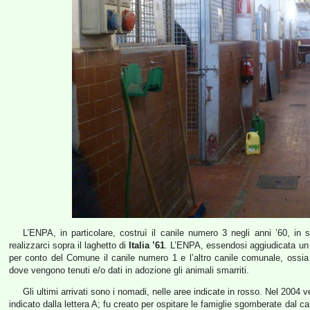
L’ENPA, in particolare, costruì il canile numero 3 negli anni ’60, in 
realizzarci sopra il laghetto di
Italia ’61
. L’ENPA, essendosi aggiudicata u
per conto del Comune il canile numero 1 e l’altro canile comunale, ossia i
dove vengono tenuti e/o dati in adozione gli animali smarriti.
Gli ultimi arrivati sono i nomadi, nelle aree indicate in rosso. Nel 2004
indicato dalla lettera A; fu creato per ospitare le famiglie sgomberate dal 