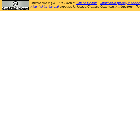
Questo sito è (C) 1995-2026 di
Vittorio Bertola
-
Informativa privacy e cooki
Alcuni diritti riservati
secondo la licenza Creative Commons Attribuzione - No