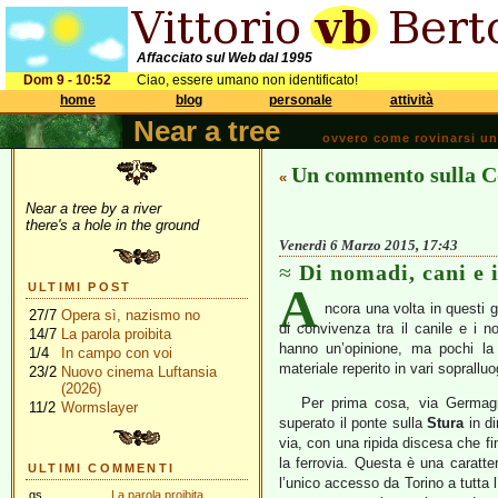
Affacciato sul Web dal 1995
Dom 9 - 10:52
Ciao, essere umano non identificato!
home
blog
personale
attività
Near a tree
ovvero come rovinarsi una 
Un commento sulla Co
«
Near a tree by a river
there's a hole in the ground
Venerdì 6 Marzo 2015, 17:43
Di nomadi, cani e
A
ULTIMI POST
ncora una volta in questi g
27/7
Opera sì, nazismo no
di convivenza tra il canile e i 
14/7
La parola proibita
hanno un’opinione, ma pochi la
1/4
In campo con voi
materiale reperito in vari soprallu
23/2
Nuovo cinema Luftansia
(2026)
Per prima cosa, via Germag
11/2
Wormslayer
superato il ponte sulla
Stura
in di
via, con una ripida discesa che fi
la ferrovia. Questa è una caratte
ULTIMI COMMENTI
l’unico accesso da Torino a tutta 
gs
La parola proibita