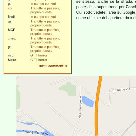
se stessa, anche se la strada, do
gs
In campo con voi
ponte della superstrada per
Casel
vb
Tra tutte le passioni,
Qui sotto vedete l’area su Google
proprio questa
finelli
In campo con voi
nome ufficiale del quartiere da in
gs
Tra tutte le passioni,
proprio questa
MCP
Tra tutte le passioni,
proprio questa
.mau.
Tra tutte le passioni,
proprio questa
gs
Tra tutte le passioni,
proprio questa
mfp
GTT horror
Mirko
GTT horror
Tutti i commenti
»