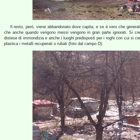
Il resto, però, viene abbandonato dove capita; e se è vero che genera
che anche quando vengono messi vengono in gran parte ignorati. Si cre
distese di immondizia e anche i luoghi predisposti per i roghi con cui si cerc
plastica i metalli recuperati o rubati (foto dal campo D).