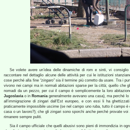
Se volete avere un’idea delle dinamiche di rom e sinti, vi consigli
raccontare nel dettaglio alcune delle attività per cui le istituzioni stanzia
cose perché alla fine
“zingaro”
sia il termine più corretto da usare. Tra i pun
vivono nei campi ma in normali abitazioni sparse per la città; quello che gl
nomadi da un pezzo, per cui il campo è semplicemente la loro abitazione
Jugoslavia
o in
Romania
generalmente avevano una casa), ma perché lo S
all’immigrazione di zingari dall’Est europeo, e con essi li ha ghettizza
praticamente impossibile uscirne (se nel campo uno ruba, tutto il campo è d
casa o un lavoro?); che gli zingari sono sporchi anche perché provate voi
rimanere sempre puliti.
Sia il campo ufficiale che quelli abusivi sono pieni di immondizia in og