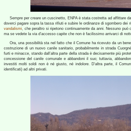
Sempre per creare un cuscinetto, ENPA è stata costretta ad affittare dal 
doverci pagare sopra la tassa rifiuti e subire le ordinanze di sgombero dei ri
vandalismi
, che peraltro si ripetono continuamente da anni. Nessuno può di
ma se vedete la via d’accesso capite che non è facilissimo arrivarci di notte
Ora, una possibilità sta nel fatto che il Comune ha ricevuto da un bene
costruzione di un nuovo canile sanitario, probabilmente in strada Cuorg
furti e minacce, stando dall’altra parte della strada è decisamente più prot
concessione del canile comunale e abbandoni il suo; tuttavia, abbandon
investiti molti soldi non è né giusto, né indolore. D’altra parte, il Com
identificati) ad altri privati.