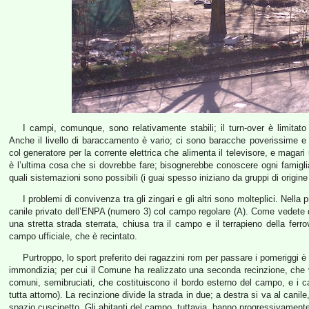
I campi, comunque, sono relativamente stabili; il turn-over è limitato
Anche il livello di baraccamento è vario; ci sono baracche poverissime 
col generatore per la corrente elettrica che alimenta il televisore, e maga
è l’ultima cosa che si dovrebbe fare; bisognerebbe conoscere ogni famigli
quali sistemazioni sono possibili (i guai spesso iniziano da gruppi di origine
I problemi di convivenza tra gli zingari e gli altri sono molteplici. Nella 
canile privato dell’ENPA (numero 3) col campo regolare (A). Come vedete 
una stretta strada sterrata, chiusa tra il campo e il terrapieno della ferro
campo ufficiale, che è recintato.
Purtroppo, lo sport preferito dei ragazzini rom per passare i pomeriggi è il
immondizia; per cui il Comune ha realizzato una seconda recinzione, che ved
comuni, semibruciati, che costituiscono il bordo esterno del campo, e i
tutta attorno). La recinzione divide la strada in due; a destra si va al canil
spazio cuscinetto. Gli abitanti del campo, tuttavia, hanno progressivamente 