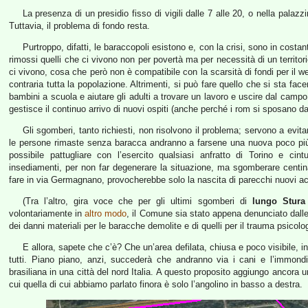
La presenza di un presidio fisso di vigili dalle 7 alle 20, o nella palazz
Tuttavia, il problema di fondo resta.
Purtroppo, difatti, le baraccopoli esistono e, con la crisi, sono in costa
rimossi quelli che ci vivono non per povertà ma per necessità di un territori
ci vivono, cosa che però non è compatibile con la scarsità di fondi per il we
contraria tutta la popolazione. Altrimenti, si può fare quello che si sta fac
bambini a scuola e aiutare gli adulti a trovare un lavoro e uscire dal cam
gestisce il continuo arrivo di nuovi ospiti (anche perché i rom si sposano da 
Gli sgomberi, tanto richiesti, non risolvono il problema; servono a ev
le persone rimaste senza baracca andranno a farsene una nuova poco più 
possibile pattugliare con l’esercito qualsiasi anfratto di Torino e c
insediamenti, per non far degenerare la situazione, ma sgomberare centina
fare in via Germagnano, provocherebbe solo la nascita di parecchi nuovi acc
(Tra l’altro, gira voce che per gli ultimi sgomberi di
lungo Stura
volontariamente in
altro modo
, il Comune sia stato appena denunciato dalle 
dei danni materiali per le baracche demolite e di quelli per il trauma psicolo
E allora, sapete che c’è? Che un’area defilata, chiusa e poco visibile, i
tutti. Piano piano, anzi, succederà che andranno via i cani e l’immondi
brasiliana in una città del nord Italia. A questo proposito aggiungo ancora u
cui quella di cui abbiamo parlato finora è solo l’angolino in basso a destra.