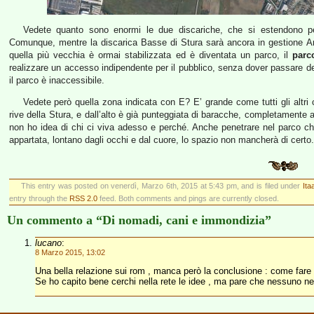
Vedete quanto sono enormi le due discariche, che si estendono per
Comunque, mentre la discarica Basse di Stura sarà ancora in gestione Amia
quella più vecchia è ormai stabilizzata ed è diventata un parco, il
parc
realizzare un accesso indipendente per il pubblico, senza dover passare d
il parco è inaccessibile.
Vedete però quella zona indicata con E? E’ grande come tutti gli altri
rive della Stura, e dall’alto è già punteggiata di baracche, completamente a
non ho idea di chi ci viva adesso e perché. Anche penetrare nel parco chiu
appartata, lontano dagli occhi e dal cuore, lo spazio non mancherà di certo.
This entry was posted on venerdì, Marzo 6th, 2015 at 5:43 pm, and is filed under
Ita
entry through the
RSS 2.0
feed. Both comments and pings are currently closed.
Un commento a “Di nomadi, cani e immondizia”
lucano
:
8 Marzo 2015, 13:02
Una bella relazione sui rom , manca però la conclusione : come fare p
Se ho capito bene cerchi nella rete le idee , ma pare che nessuno n