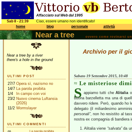
Affacciato sul Web dal 1995
Sab 8 - 21:39
Ciao, essere umano non identificato!
home
blog
personale
attività
Near a tree
ovvero come rovinarsi una 
Archivio per il g
Near a tree by a river
there's a hole in the ground
Sabato 19 Settembre 2015, 10:48
ULTIMI POST
Le misteriose dimi
27/7
Opera sì, nazismo no
S
14/7
La parola proibita
appiamo tutti che
Alitalia
or
1/4
In campo con voi
buona barzelletta ma una di quel
23/2
Nuovo cinema Luftansia
(2026)
davvero ridere. Però, quando ho let
11/2
Wormslayer
delegato (il miliardesimo amminis
personali”
, non ho resistito al tas
nostra ex compagnia di bandiera 
ULTIMI COMMENTI
1. Alitalia viene
“salvata”
da un
gs
La parola proibita