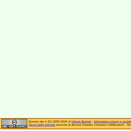
Questo sito è (C) 1995-2026 di
Vittorio Bertola
-
Informativa privacy e cooki
Alcuni diritti riservati
secondo la licenza Creative Commons Attribuzione - No