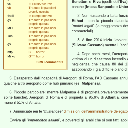
Benetton
e
Riva
(quelli dell’
Ilva
gs
In campo con voi
banche (
Intesa Sanpaolo
e
Unicr
vb
Tra tutte le passioni,
proprio questa
2. Non riuscendo a farla funzi
finelli
In campo con voi
gs
Tra tutte le passioni,
Etihad
… con la piccola clausol
proprio questa
“motivi legali”
(la maggioranza dev
MCP
Tra tutte le passioni,
commerciali).
proprio questa
.mau.
Tra tutte le passioni,
3. A fine 2014 inizia l’avvent
proprio questa
gs
Tra tutte le passioni,
(
Silvano Cassano
) mentre i
“soci
proprio questa
mfp
GTT horror
4. Dopo pochi mesi, l’aeroport
Mirko
GTT horror
vittima di un disastroso incendio 
Tutti i commenti
»
negligenza che causa 80 dei 130
azzoppando il già difficile piano di 
5. Esasperato dall’incapacità di Aeroporti di Roma, l’AD Cassano annun
qualche altro aeroporto come hub primario (es.
Malpensa
).
6. Piccolo particolare: mentre Malpensa è di proprietà prevalentemente
solite banche), Aeroporti di Roma è di proprietà al 95,9% di
Atlantia
, cio
mano il 51% di Alitalia.
7. Annunciate ieri le
“misteriose”
dimissioni dell’amministratore delegato d
Evviva gli
“imprenditori italiani”
, e poveretti gli arabi che si son fatti ab