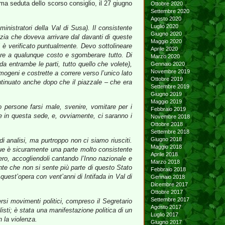
ima seduta dello scorso consiglio, il 27 giugno
Ottobre 2020
Settembre 2020
Agosto 2020
Luglio 2020
inistratori della Val di Susa). Il consistente
Giugno 2020
lizia che doveva arrivare dal davanti di queste
Maggio 2020
i è verificato puntualmente. Devo sottolineare
Aprile 2020
rare a qualunque costo e sgomberare tutto. Di
Marzo 2020
 entrambe le parti, tutto quello che volete),
Gennaio 2020
Novembre 2019
ogeni e costrette a correre verso l’unico lato
Ottobre 2019
continuato anche dopo che il piazzale – che era
Settembre 2019
Giugno 2019
Maggio 2019
 persone farsi male, svenire, vomitare per i
Febbraio 2019
re in questa sede, e, ovviamente, ci saranno i
Novembre 2018
Ottobre 2018
Settembre 2018
Giugno 2018
i analisi, ma purtroppo non ci siamo riusciti.
Maggio 2018
que è sicuramente una parte molto consistente
Aprile 2018
iero, accogliendoli cantando l’Inno nazionale e
Marzo 2018
te che non si sente più parte di questo Stato
Febbraio 2018
uest’opera con vent’anni di Intifada in Val di
Gennaio 2018
Dicembre 2017
Ottobre 2017
Settembre 2017
rsi movimenti politici, compreso il Segretario
Agosto 2017
sti; è stata una manifestazione politica di un
Luglio 2017
n la violenza.
Giugno 2017