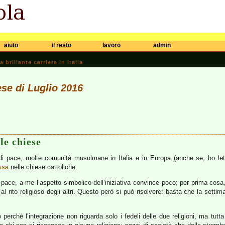
aiuto
il resto
lavoro
admin
brillante carriera in Italia
ese di Luglio 2016
le chiese
 di pace, molte comunità musulmane in Italia e in Europa (anche se, ho le
ssa
nelle chiese cattoliche.
di pace, a me l’aspetto simbolico dell’iniziativa convince poco; per prima cosa
al rito religioso degli altri. Questo però si può risolvere: basta che la settim
erché l’integrazione non riguarda solo i fedeli delle due religioni, ma tutta l