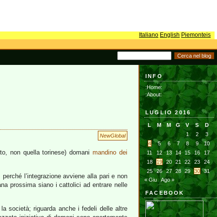
Italiano
English
Piemonteis
INFO
:Home:
:About:
LUGLIO 2016
L
M
M
G
V
S
D
1
2
3
NewGlobal
4
5
6
7
8
9
10
tto, non quella torinese) domani
mandino dei
11
12
13
14
15
16
17
18
19
20
21
22
23
24
25
26
27
28
29
30
31
, perché l’integrazione avviene alla pari e non
« Giu
Ago »
ana prossima siano i cattolici ad entrare nelle
FACEBOOK
a società; riguarda anche i fedeli delle altre