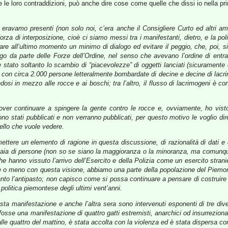
e le loro contraddizioni, può anche dire cose come quelle che dissi io nella pr
ravamo presenti (non solo noi, c’era anche il Consigliere Curto ed altri amm
orza di interposizione, cioè ci siamo messi tra i manifestanti, dietro, e la po
are all’ultimo momento un minimo di dialogo ed evitare il peggio, che, poi, s
logo da parte delle Forze dell’Ordine, nel senso che avevano l’ordine di ent
ato soltanto lo scambio di “piacevolezze” di oggetti lanciati (sicuramente da
 con circa 2.000 persone letteralmente bombardate di decine e decine di lacrim
dosi in mezzo alle rocce e ai boschi; tra l’altro, il flusso di lacrimogeni è 
over continuare a spingere la gente contro le rocce e, ovviamente, ho visto
sono stati pubblicati e non verranno pubblicati, per questo motivo le voglio di
ello che vuole vedere.
tere un elemento di ragione in questa discussione, di razionalità di dati e d
igliaia di persone (non so se siano la maggioranza o la minoranza, ma comun
 che hanno vissuto l’arrivo dell’Esercito e della Polizia come un esercito stran
e o meno con questa visione, abbiamo una parte della popolazione del Piemon
to l’antipasto; non capisco come si possa continuare a pensare di costruire q
olitica piemontese degli ultimi vent’anni.
a manifestazione e anche l’altra sera sono intervenuti esponenti di tre dive
sse una manifestazione di quattro gatti estremisti, anarchici od insurrezionali
lle quattro del mattino, è stata accolta con la violenza ed è stata dispersa co