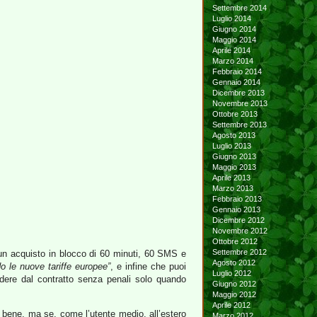
Settembre 2014
Luglio 2014
Giugno 2014
Maggio 2014
Aprile 2014
Marzo 2014
Febbraio 2014
Gennaio 2014
Dicembre 2013
Novembre 2013
Ottobre 2013
Settembre 2013
Agosto 2013
Luglio 2013
Giugno 2013
Maggio 2013
Aprile 2013
Marzo 2013
Febbraio 2013
Gennaio 2013
Dicembre 2012
Novembre 2012
Ottobre 2012
Settembre 2012
un acquisto in blocco di 60 minuti, 60 SMS e
Agosto 2012
o le nuove tariffe europee”
, e infine che puoi
Luglio 2012
cedere dal contratto senza penali solo quando
Giugno 2012
Maggio 2012
Aprile 2012
a bene, ma se, come l’utente medio, all’estero
Marzo 2012