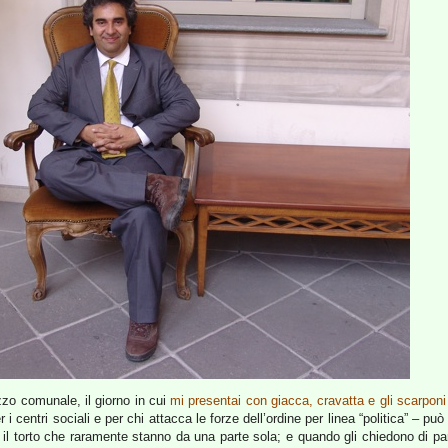
zzo comunale, il giorno in cui
mi presentai con giacca, cravatta e gli scarponi
entri sociali e per chi attacca le forze dell’ordine per linea “politica” – pu
 il torto che raramente stanno da una parte sola; e quando gli chiedono di pa