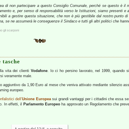
a di non partecipare a questo Consiglio Comunale, perché se questo è il m
ento e, per senso di responsabilità verso le Istituzioni, siamo presenti e 
onibili a gestire questa situazione, che non è più gestibile dal nostro punto
a, se ne assumerà le conseguenze il Sindaco e tutti gli altri politici che hanno
 gli scarponi
 tasche
lla vita dei clienti
Vodafone
. Io ci ho persino lavorato, nel 1999, quando
rsi veramente male.
izio aggiuntivo da 1,90 Euro al mese che veniva attivato mediante silenzio
oaming europeo.
falistici dell’
Unione Europea
sui grandi vantaggi per i cittadini che essa se
 In effetti, il
Parlamento Europeo
ha approvato un Regolamento che prevede