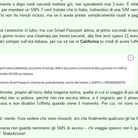
ocemente e dopo venti secondi mettete giù, non spenderete mai 3 euro. E infat
o, per mandare un SMS 7 cent (notate che in Italia, trattandosi di una SIM sec
 Io non ho minuti inclusi, ma se li avete potete semplicemente usarli e pa
he centesimo in tutto; ma con Smart Passport attiva, al primo secondo ricev
i giorno ricevo una chiamata per trenta secondi, alla fine avrò speso 21 eu
lato sempre sull’ora italiana, per cui se sei in
California
tu credi di avere l’off
ente, proprio all’inizio della stagione estiva, quella in cui si viaggia di più a
 aprile) non si poteva, perché non era ancora attiva; e li ringrazio per il 
cosa e non disattivi l’offerta quando viene il momento. Per cui, mi sono s
enti: niente. Vuoi vedere che sono rinsaviti, e/o che finalmente qualcuno gli ha f
lovenia non guardo nemmeno gli SMS di avviso – chi viaggia spesso non li gu
”
. Maledizione!