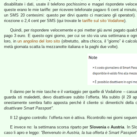
disabilitate i dati, usate il telefono pochissimo e magari rispondete vel
queste erano le mie tariffe: per ricevere telefonate pagavo 6 cent al minut
un SMS 20 centesimi: questo per dirvi quanto ci marciano gli operatori).
ricezione o 2,4 cent per SMS (qui trovate le
tariffe sul sito Vodafone
).
Quindi, per rispondere velocemente e poi metter giù avrei pagato qualc
pago 3 euro. E questo ogni giorno, per cui se sto via una settimana e ogn
loro, in
un angolino del loro sito
(oltretutto, altra chicca, il “giorno” è calco
metà giornata scatta la mezzanotte italiana e la paghi due volte).
Il danno per le mie tasche e il vantaggio per quelle di Vodafone – casualm
guarda sti maledetti, devo disattivare subito l’offerta. Ma subito (il 29
onestamente sembra fatto apposta perché il cliente si dimentichi della 
disattivare Smart Passport”
.
Il 12 giugno controllo: l’offerta non è attiva. Ricontrollo nei giorni segu
E invece no: la settimana scorsa riparto per
Slovenia
e
Austria
. In S
caso li apro e leggo:
“Benvenuto in Austria, la tua offerta è Smart Passport