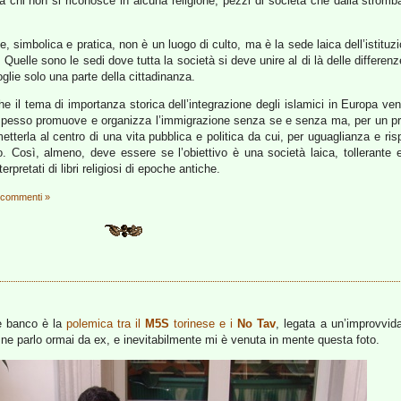
rda chi non si riconosce in alcuna religione; pezzi di società che dalla stro
ne, simbolica e pratica, non è un luogo di culto, ma è la sede laica dell’istituzi
io. Quelle sono le sedi dove tutta la società si deve unire al di là delle differ
oglie solo una parte della cittadinanza.
che il tema di importanza storica dell’integrazione degli islamici in Europa v
spesso promuove e organizza l’immigrazione senza se e senza ma, per un propri
metterla al centro di una vita pubblica e politica da cui, per uguaglianza e risp
 Così, almeno, deve essere se l’obiettivo è una società laica, tollerante e
rpretati di libri religiosi di epoche antiche.
 commenti »
re banco è la
polemica tra il
M5S
torinese e i
No Tav
, legata a un’improvvida
o ne parlo ormai da ex, e inevitabilmente mi è venuta in mente questa foto.