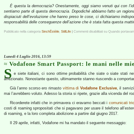
È questa la democrazia? Onestamente, oggi siamo venuti qui con l’ide
sentiamo parte di questa democrazia. Dopodiché abbiamo fatto un ragionam
dispiaciuti dell’evoluzione che hanno preso le cose, ci dichiariamo indisp
responsabilità delle conseguenze dell’azione che è stata fatta questa mattin
Pubblicato nella categoria
SinchËstèile
,
StillLife
|
Commenti disabilitati
su Quando portavamo
Lunedì 4 Luglio 2016, 13:59
Vodafone Smart Passport: le mani nelle mie
S
e siete italiani, ci sono ottime probabilità che siate o siate stati ne
affezionato. Nonostante questo, ultimamente stanno riuscendo a comporta
Già l’anno scorso ero rimasto
vittima di
Vodafone Exclusive
, il serv
mai l’avrebbero voluto. Adesso la storia si ripete, grazie alla vicenda del r
Ricorderete infatti che in primavera ci eravamo beccati i
comunicati trion
costi di roaming spropositati che si pagavano per usare il telefono all’estero.
di roaming, e la loro completa abolizione a partire dal giugno 2017.
Il 29 aprile, infatti, Vodafone mi ha mandato il seguente messaggio: