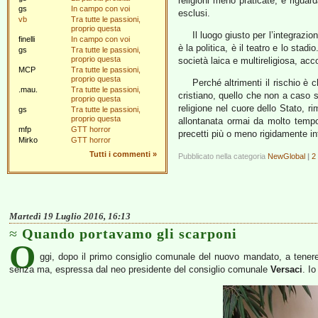
religioni meno praticate, e rigua
gs
In campo con voi
esclusi.
vb
Tra tutte le passioni,
proprio questa
Il luogo giusto per l’integrazio
finelli
In campo con voi
è la politica, è il teatro e lo stad
gs
Tra tutte le passioni,
proprio questa
società laica e multireligiosa, acc
MCP
Tra tutte le passioni,
proprio questa
Perché altrimenti il rischio è 
.mau.
Tra tutte le passioni,
cristiano, quello che non a caso 
proprio questa
religione nel cuore dello Stato, ri
gs
Tra tutte le passioni,
proprio questa
allontanata ormai da molto tempo.
mfp
GTT horror
precetti più o meno rigidamente inte
Mirko
GTT horror
Tutti i commenti
»
Pubblicato nella categoria
NewGlobal
|
2
Martedì 19 Luglio 2016, 16:13
Quando portavamo gli scarponi
O
ggi, dopo il primo consiglio comunale del nuovo mandato, a tene
senza ma, espressa dal neo presidente del consiglio comunale
Versaci
. I