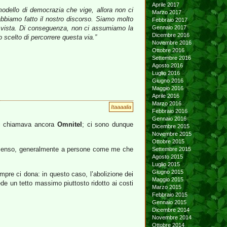
Aprile 2017
odello di democrazia che vige, allora non ci
Marzo 2017
abbiamo fatto il nostro discorso. Siamo molto
Febbraio 2017
 di vista. Di conseguenza, non ci assumiamo la
Gennaio 2017
Dicembre 2016
 scelto di percorrere questa via.”
Novembre 2016
Ottobre 2016
Settembre 2016
Agosto 2016
Luglio 2016
Giugno 2016
Maggio 2016
Aprile 2016
Marzo 2016
Itaaaalia
Febbraio 2016
Gennaio 2016
 si chiamava ancora
Omnitel
; ci sono dunque
Dicembre 2015
Novembre 2015
Ottobre 2015
 assenso, generalmente a persone come me che
Settembre 2015
Agosto 2015
Luglio 2015
Giugno 2015
mpre ci dona: in questo caso, l’abolizione dei
Maggio 2015
 un tetto massimo piuttosto ridotto ai costi
Marzo 2015
Febbraio 2015
Gennaio 2015
Dicembre 2014
Novembre 2014
Ottobre 2014