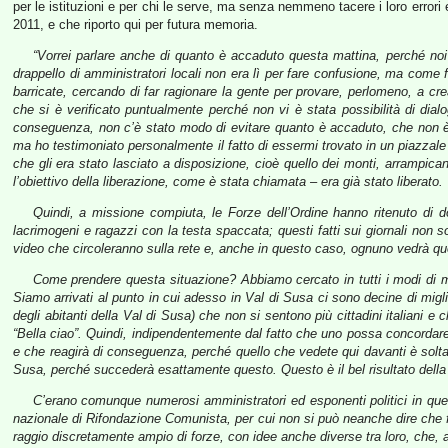
per le istituzioni e per chi le serve, ma senza nemmeno tacere i loro errori 
2011, e che riporto qui per futura memoria.
“Vorrei parlare anche di quanto è accaduto questa mattina, perché noi e
drappello di amministratori locali non era lì per fare confusione, ma come f
barricate, cercando di far ragionare la gente per provare, perlomeno, a cre
che si è verificato puntualmente perché non vi è stata possibilità di dia
conseguenza, non c’è stato modo di evitare quanto è accaduto, che non è st
ma ho testimoniato personalmente il fatto di essermi trovato in un piazzale
che gli era stato lasciato a disposizione, cioè quello dei monti, arrampican
l’obiettivo della liberazione, come è stata chiamata – era già stato liberato.
Quindi, a missione compiuta, le Forze dell’Ordine hanno ritenuto di d
lacrimogeni e ragazzi con la testa spaccata; questi fatti sui giornali non 
video che circoleranno sulla rete e, anche in questo caso, ognuno vedrà qu
Come prendere questa situazione? Abbiamo cercato in tutti i modi di met
Siamo arrivati al punto in cui adesso in Val di Susa ci sono decine di m
degli abitanti della Val di Susa) che non si sentono più cittadini italiani e
“Bella ciao”. Quindi, indipendentemente dal fatto che uno possa concordar
e che reagirà di conseguenza, perché quello che vedete qui davanti è soltan
Susa, perché succederà esattamente questo. Questo è il bel risultato della p
C’erano comunque numerosi amministratori ed esponenti politici in quest
nazionale di Rifondazione Comunista, per cui non si può neanche dire che fo
raggio discretamente ampio di forze, con idee anche diverse tra loro, che, a