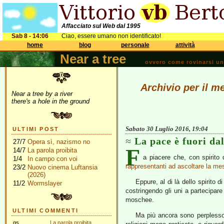
Affacciato sul Web dal 1995
Sab 8 - 14:06
Ciao, essere umano non identificato!
home
blog
personale
attività
Near a tree
ovvero come rovinarsi una 
Archivio per il m
Near a tree by a river
there's a hole in the ground
Sabato 30 Luglio 2016, 19:04
ULTIMI POST
La pace è fuori dal
27/7
Opera sì, nazismo no
F
14/7
La parola proibita
a piacere che, con spirito
1/4
In campo con voi
rappresentanti ad ascoltare la me
23/2
Nuovo cinema Luftansia
(2026)
Eppure, al di là dello spirito 
11/2
Wormslayer
costringendo gli uni a partecipare 
moschee.
ULTIMI COMMENTI
Ma più ancora sono perplesso p
gs
La parola proibita