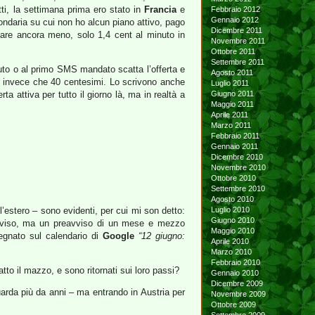
ti, la settimana prima ero stato in
Francia
e
Febbraio 2012
Gennaio 2012
ondaria su cui non ho alcun piano attivo, pago
Dicembre 2011
gare ancora meno, solo 1,4 cent al minuto in
Novembre 2011
Ottobre 2011
Settembre 2011
uto o al primo SMS mandato scatta l’offerta e
Agosto 2011
ro invece che 40 centesimi. Lo scrivono anche
Luglio 2011
erta attiva per tutto il giorno là, ma in realtà a
Giugno 2011
Maggio 2011
Aprile 2011
Marzo 2011
Febbraio 2011
Gennaio 2011
Dicembre 2010
Novembre 2010
Ottobre 2010
Settembre 2010
Agosto 2010
ll’estero – sono evidenti, per cui mi son detto:
Luglio 2010
Giugno 2010
preavviso, ma un preavviso di un mese e mezzo
Maggio 2010
egnato sul calendario di
Google
“12 giugno:
Aprile 2010
Marzo 2010
Febbraio 2010
atto il mazzo, e sono ritornati sui loro passi?
Gennaio 2010
Dicembre 2009
arda più da anni – ma entrando in Austria per
Novembre 2009
Ottobre 2009