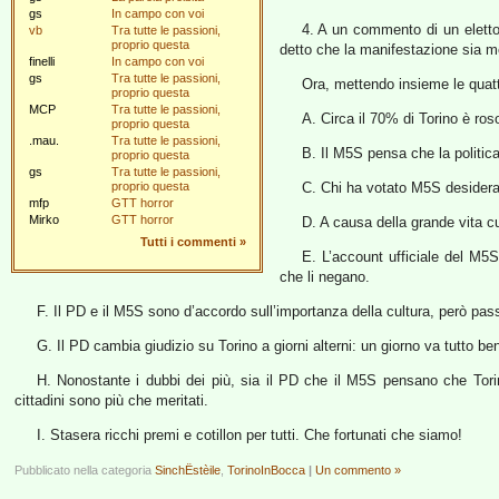
gs
In campo con voi
4. A un commento di un eletto
vb
Tra tutte le passioni,
proprio questa
detto che la manifestazione sia m
finelli
In campo con voi
gs
Tra tutte le passioni,
Ora, mettendo insieme le quattr
proprio questa
MCP
Tra tutte le passioni,
A. Circa il 70% di Torino è roso
proprio questa
.mau.
Tra tutte le passioni,
B. Il M5S pensa che la politica
proprio questa
gs
Tra tutte le passioni,
proprio questa
C. Chi ha votato M5S desiderand
mfp
GTT horror
Mirko
GTT horror
D. A causa della grande vita cu
Tutti i commenti
»
E. L’account ufficiale del M5
che li negano.
F. Il PD e il M5S sono d’accordo sull’importanza della cultura, però passa
G. Il PD cambia giudizio su Torino a giorni alterni: un giorno va tutto be
H. Nonostante i dubbi dei più, sia il PD che il M5S pensano che Torino s
cittadini sono più che meritati.
I. Stasera ricchi premi e cotillon per tutti. Che fortunati che siamo!
Pubblicato nella categoria
SinchËstèile
,
TorinoInBocca
|
Un commento »