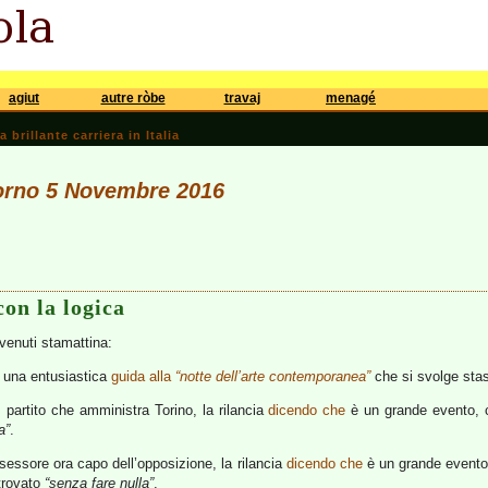
agiut
autre ròbe
travaj
menagé
brillante carriera in Italia
iorno 5 Novembre 2016
con la logica
vvenuti stamattina:
ca una entusiastica
guida alla
“notte dell’arte contemporanea”
che si svolge stas
, partito che amministra Torino, la rilancia
dicendo che
è un grande evento,
a”
.
sessore ora capo dell’opposizione, la rilancia
dicendo che
è un grande evento,
 trovato
“senza fare nulla”
.