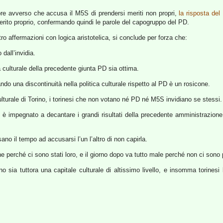
re avverso che accusa il M5S di prendersi meriti non propri,
la risposta de
erito proprio, confermando quindi le parole del capogruppo del PD.
o affermazioni con logica aristotelica, si conclude per forza che:
 dall’invidia.
 culturale della precedente giunta PD sia ottima.
o una discontinuità nella politica culturale rispetto al PD è un rosicone.
lturale di Torino, i torinesi che non votano né PD né M5S invidiano se stessi.
S è impegnato a decantare i grandi risultati della precedente amministrazio
no il tempo ad accusarsi l’un l’altro di non capirla.
ne perché ci sono stati loro, e il giorno dopo va tutto male perché non ci sono p
ia tuttora una capitale culturale di altissimo livello, e insomma torinesi bast