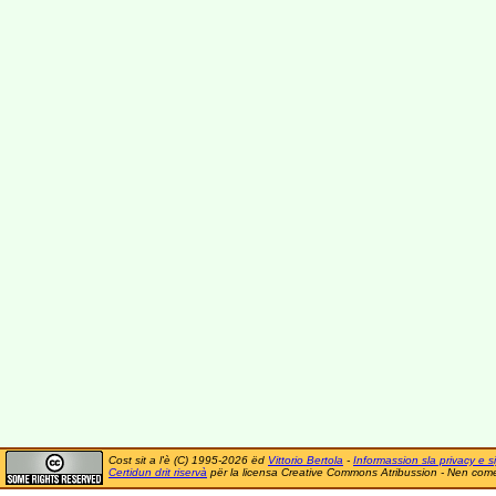
Cost sit a l'è (C) 1995-2026 ëd
Vittorio Bertola
-
Informassion sla privacy e si
Certidun drit riservà
për la licensa Creative Commons Atribussion - Nen comer