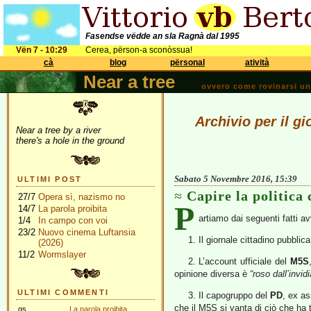
Fasendse vëdde an sla Ragnà dal 1995
Vën 7 - 10:29
Cerea, përson-a sconòssua!
cà
blog
përsonal
atività
Near a tree
ovvero come rovinarsi una 
Archivio per il g
Near a tree by a river
there's a hole in the ground
Sabato 5 Novembre 2016, 15:39
ULTIMI POST
Capire la politica 
27/7
Opera sì, nazismo no
P
14/7
La parola proibita
artiamo dai seguenti fatti a
1/4
In campo con voi
23/2
Nuovo cinema Luftansia
1. Il giornale cittadino pubbli
(2026)
11/2
Wormslayer
2. L’account ufficiale del
M5S
opinione diversa è
“roso dall’invidi
ULTIMI COMMENTI
3. Il capogruppo del
PD
, ex as
che il M5S si vanta di ciò che ha
gs
La parola proibita