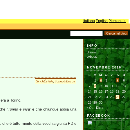
Italiano
English
Piemonteis
INFO
:Home:
:About:
NOVEMBRE 2016
L
M
M
G
V
S
D
1
2
3
4
5
6
SinchËstèile
,
TorinoInBocca
7
8
9
10
11
12
13
14
15
16
17
18
19
20
21
22
23
24
25
26
27
era a Torino.
28
29
30
« Ott
Dic »
 che
“Torino è viva”
e che chiunque abbia una
FACEBOOK
 che è tutto merito della vecchia giunta PD e