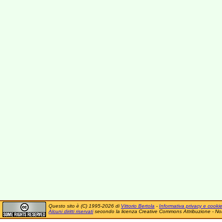
Questo sito è (C) 1995-2026 di
Vittorio Bertola
-
Informativa privacy e cooki
Alcuni diritti riservati
secondo la licenza Creative Commons Attribuzione - No