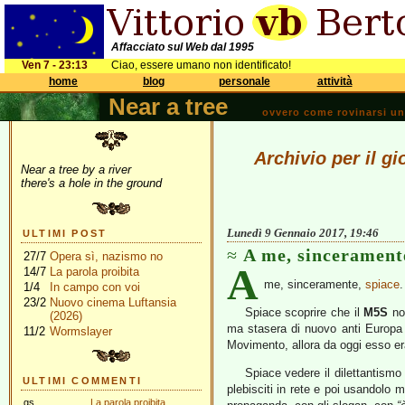
Affacciato sul Web dal 1995
Ven 7 - 23:13
Ciao, essere umano non identificato!
home
blog
personale
attività
Near a tree
ovvero come rovinarsi una 
Archivio per il g
Near a tree by a river
there's a hole in the ground
Lunedì 9 Gennaio 2017, 19:46
ULTIMI POST
A me, sinceramente
27/7
Opera sì, nazismo no
A
14/7
La parola proibita
me, sinceramente,
spiace
.
1/4
In campo con voi
23/2
Nuovo cinema Luftansia
Spiace scoprire che il
M5S
non
(2026)
ma stasera di nuovo anti Europa
11/2
Wormslayer
Movimento, allora da oggi esso era
Spiace vedere il dilettantismo
ULTIMI COMMENTI
plebisciti in rete e poi usandolo
gs
La parola proibita