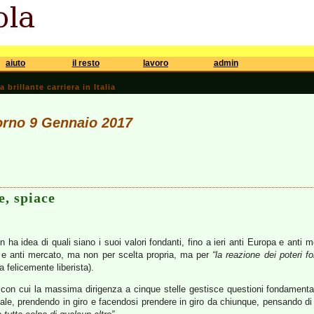
aiuto
il resto
lavoro
admin
brillante carriera in Italia
iorno 9 Gennaio 2017
, spiace
 ha idea di quali siano i suoi valori fondanti, fino a ieri anti Europa e anti
 e anti mercato, ma non per scelta propria, ma per
“la reazione dei poteri for
 felicemente liberista).
 con cui la massima dirigenza a cinque stelle gestisce questioni fondamentali
 male, prendendo in giro e facendosi prendere in giro da chiunque, pensando d