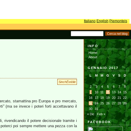
Italiano
English
Piemonteis
INFO
:Home:
:About:
GENNAIO 2017
L
M
M
G
V
S
D
1
SinchËstèile
2
3
4
5
6
7
8
9
10
11
12
13
14
15
16
17
18
19
20
21
22
 mercato, stamattina pro Europa e pro mercato,
23
24
25
26
27
28
29
ti”
(ma se invece i poteri forti accettavano il
30
31
« Dic
Feb »
, rivendicando il potere decisionale tramite i
FACEBOOK
i poterci poi sempre mettere una pezza con la