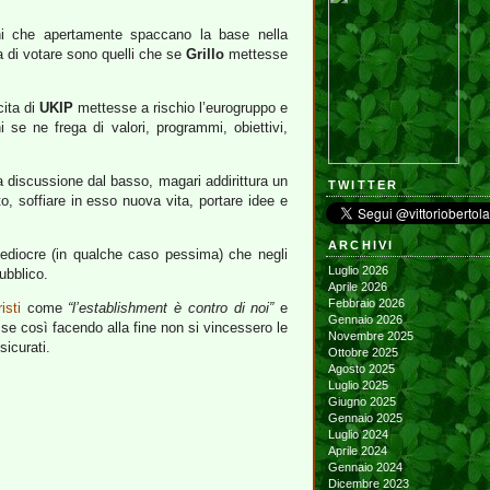
oni che apertamente spaccano la base nella
ga di votare sono quelli che se
Grillo
mettesse
cita di
UKIP
mettesse a rischio l’eurogruppo e
i se ne frega di valori, programmi, obiettivi,
a discussione dal basso, magari addirittura un
TWITTER
to, soffiare in esso nuova vita, portare idee e
ARCHIVI
mediocre (in qualche caso pessima) che negli
Luglio 2026
ubblico.
Aprile 2026
Febbraio 2026
isti
come
“l’establishment è contro di noi”
e
Gennaio 2026
se così facendo alla fine non si vincessero le
Novembre 2025
sicurati.
Ottobre 2025
Agosto 2025
Luglio 2025
Giugno 2025
Gennaio 2025
Luglio 2024
Aprile 2024
Gennaio 2024
Dicembre 2023