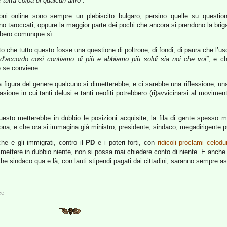
è tutta colpa di qualcun altro”
.
oni online sono sempre un plebiscito bulgaro, persino quelle su questi
sono taroccati, oppure la maggior parte dei pochi che ancora si prendono la bri
rebbero comunque sì.
o che tutto questo fosse una questione di poltrone, di fondi, di paura che l’us
d’accordo così contiamo di più e abbiamo più soldi sia noi che voi”
, e ch
 se conviene.
a figura del genere qualcuno si dimetterebbe, e ci sarebbe una riflessione, un
ione in cui tanti delusi e tanti neofiti potrebbero (ri)avvicinarsi al movimen
esto metterebbe in dubbio le posizioni acquisite, la fila di gente spesso 
trona, e che ora si immagina già ministro, presidente, sindaco, megadirigente p
he e gli immigrati, contro il
PD
e i poteri forti, con
ridicoli proclami celodur
mettere in dubbio niente, non si possa mai chiedere conto di niente. E anche 
he sindaco qua e là, con lauti stipendi pagati dai cittadini, saranno sempre as
ce