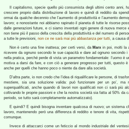
Il capitalismo, specie quello più consumista degli ultimi cento anni, 
crescere proprio dalla distribuzione di lavoro e quindi di reddito da spen
ormai da qualche decennio che l’aumento di produttività e l’aumento demog
lavoro; e nonostante noi abbiamo rapinato il pianeta di tutte le risorse poss
dalle generazioni future, e ci siamo inventati ogni genere di nuova merce es
non tiene più il passo della crescita della produttività e del numero di perso
a tutte le previsioni,
non ce ne sarà mai più abbastanza per tutti
, a causa d
Non è certo una fine inattesa; per certi versi, da
Marx
in poi, molti la
ricevere da ognuno secondo le sue capacità e dare ad ognuno secondo i su
nella pratica, perché perde di vista un parametro fondamentale: l’uomo è un
motiva a darsi da fare, e con ciò a generare progresso per tutti, questo è m
anche per quelli che hanno poco o niente da dare alla società.
D’altra parte, io non credo che l’idea di riqualificare le persone, di tras
mestiere, sia una soluzione valida: può funzionare per un po’, ma 
superqualificati, anche quando di lavori non qualificati non ci sarà più
coltivando le proprie passioni e che la nostra società sia fatta al 50% da c
periodo, se tutto sarà completamente automatizzato).
E quindi? E quindi bisogna inventare qualcosa di nuovo; un sistema ch
lavoro, mantenendo però una differenza di reddito e tenore di vita, rispet
comunque.
Invece di attaccarci come un feticcio al mondo industriale del ventesi