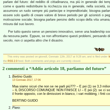
parlare del futuro: del reddito di cittadinanza, ma più in generale dei tem
come e quanto redistribuire la ricchezza sia in generale, nella società, sia 
assumono un ruolo sempre più partecipe e imprenditoriale; bisogna parlar
essere solo quello di creare valore di breve periodo per gli azionisti 
motivazione sociale; bisogna parlare persino dello scopo della vita umana, 
misura dal suo lavoro.
Per tutto questo serve un pensiero innovativo, serve una leadership socia
da nessuna parte. Eppure, se non affrontiamo questi problemi, pensando di r
secolo, non ci aspetta altro che il disastro.
This entry was posted on giovedì, Gennaio 12th, 2017 at 9:28 am, and is filed under
I
the
RSS 2.0
feed. Both comments and pings are currently closed.
2 commenti a “Addio articolo 18, parliamo del futuro”
Bertino Guido
:
13 Gennaio 2017, 17:06
Maa siamo sicuri che non se ne parli più??? – E poi (1) se 3,3 milion
– IL DISCORSO COMUNQUE NON FINISCE LI – E poi (2): se ci sono i f
il fronte opposto, con le dimissioni in bianco, i vari mobbing, i finti c
BERTINO GUIDO
Piero
: