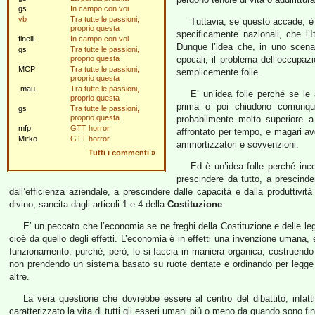
gs
In campo con voi
vb
Tra tutte le passioni,
Tuttavia, se questo accade, è 
proprio questa
specificamente nazionali, che l’
finelli
In campo con voi
Dunque l’idea che, in uno scena
gs
Tra tutte le passioni,
proprio questa
epocali, il problema dell’occupazi
MCP
Tra tutte le passioni,
semplicemente folle.
proprio questa
.mau.
Tra tutte le passioni,
E’ un’idea folle perché se l
proprio questa
prima o poi chiudono comunque
gs
Tra tutte le passioni,
proprio questa
probabilmente molto superiore a
mfp
GTT horror
affrontato per tempo, e magari a
Mirko
GTT horror
ammortizzatori e sovvenzioni.
Tutti i commenti
»
Ed è un’idea folle perché ince
prescindere da tutto, a prescinde
dall’efficienza aziendale, a prescindere dalle capacità e dalla produttività
divino, sancita dagli articoli 1 e 4 della
Costituzione
.
E’ un peccato che l’economia se ne freghi della Costituzione e delle le
cioè da quello degli effetti. L’economia è in effetti una invenzione umana,
funzionamento; purché, però, lo si faccia in maniera organica, costruendo 
non prendendo un sistema basato su ruote dentate e ordinando per legge c
altre.
La vera questione che dovrebbe essere al centro del dibattito, infatti
caratterizzato la vita di tutti gli esseri umani più o meno da quando sono fini