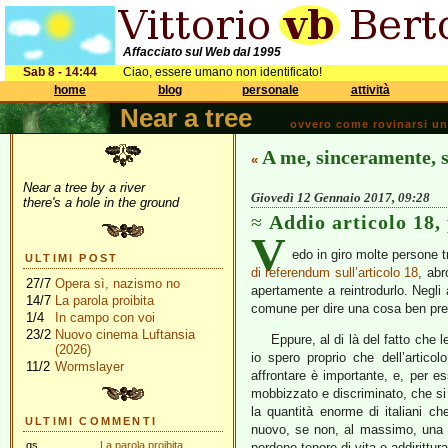
Affacciato sul Web dal 1995
Sab 8 - 14:44
Ciao, essere umano non identificato!
home
blog
personale
attività
Near a tree
ovvero come rovinarsi una 
A me, sinceramente, 
«
Near a tree by a river
Giovedì 12 Gennaio 2017, 09:28
there's a hole in the ground
Addio articolo 18,
V
edo in giro molte persone t
ULTIMI POST
di referendum sull’articolo 18
, abr
27/7
Opera sì, nazismo no
apertamente a reintrodurlo. Negli
14/7
La parola proibita
comune per dire una cosa ben preci
1/4
In campo con voi
23/2
Nuovo cinema Luftansia
Eppure, al di là del fatto che 
(2026)
io spero proprio che dell’artico
11/2
Wormslayer
affrontare è importante, e, per es
mobbizzato e discriminato, che si 
la quantità enorme di italiani c
ULTIMI COMMENTI
nuovo, se non, al massimo, una 
gs
La parola proibita
perdono tenore di vita o addirittu