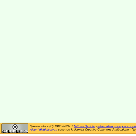
Questo sito è (C) 1995-2026 di
Vittorio Bertola
-
Informativa privacy e cooki
Alcuni diritti riservati
secondo la licenza Creative Commons Attribuzione - No