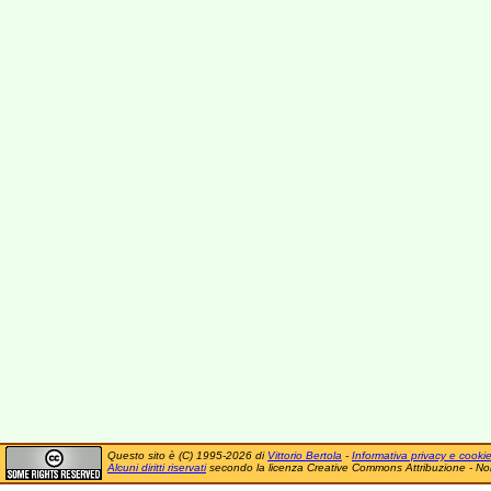
Questo sito è (C) 1995-2026 di
Vittorio Bertola
-
Informativa privacy e cooki
Alcuni diritti riservati
secondo la licenza Creative Commons Attribuzione - No