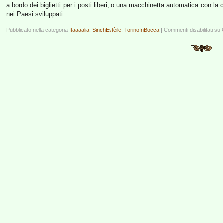
a bordo dei biglietti per i posti liberi, o una macchinetta automatica con la
nei Paesi sviluppati.
Pubblicato nella categoria
Itaaaalia
,
SinchËstèile
,
TorinoInBocca
|
Commenti disabilitati
su C