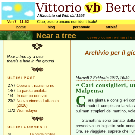
Affacciato sul Web dal 1995
Ven 7 - 11:52
Ciao, essere umano non identificato!
home
blog
personale
attività
Near a tree
ovvero come rovinarsi una 
Archivio per il g
Near a tree by a river
there's a hole in the ground
Martedì 7 Febbraio 2017, 10:50
ULTIMI POST
Cari consiglieri, 
27/7
Opera sì, nazismo no
Malpensa
14/7
La parola proibita
C
1/4
In campo con voi
ara giunta e consiglieri co
23/2
Nuovo cinema Luftansia
(2026)
nuovi modi di complicare la vita a
11/2
Wormslayer
pullman strapieni del mattino, vol
Stamattina sono tornato dall
prevedeva un biglietto sola anda
ULTIMI COMMENTI
Ora, se viaggiate, saprete che l’
gs
La parola proibita