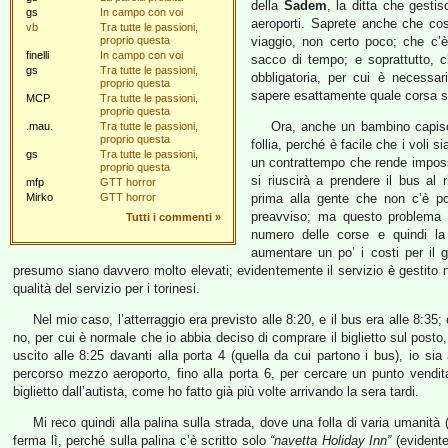
della
Sadem
, la ditta che gestis
gs
In campo con voi
aeroporti. Saprete anche che cos
vb
Tra tutte le passioni,
proprio questa
viaggio, non certo poco; che c’è
finelli
In campo con voi
sacco di tempo; e soprattutto, 
gs
Tra tutte le passioni,
obbligatoria, per cui è necessar
proprio questa
sapere esattamente quale corsa s
MCP
Tra tutte le passioni,
proprio questa
Ora, anche un bambino capisc
.mau.
Tra tutte le passioni,
proprio questa
follia, perché è facile che i voli s
gs
Tra tutte le passioni,
un contrattempo che rende impossi
proprio questa
si riuscirà a prendere il bus al r
mfp
GTT horror
Mirko
GTT horror
prima alla gente che non c’è po
preavviso; ma questo problema 
Tutti i commenti
»
numero delle corse e quindi la 
aumentare un po’ i costi per il g
presumo siano davvero molto elevati; evidentemente il servizio è gestito nel
qualità del servizio per i torinesi.
Nel mio caso, l’atterraggio era previsto alle 8:20, e il bus era alle 8:35; 
no, per cui è normale che io abbia deciso di comprare il biglietto sul posto
uscito alle 8:25 davanti alla porta 4 (quella da cui partono i bus), io si
percorso mezzo aeroporto, fino alla porta 6, per cercare un punto vendit
biglietto dall’autista, come ho fatto già più volte arrivando la sera tardi.
Mi reco quindi alla palina sulla strada, dove una folla di varia umanit
ferma lì, perché sulla palina c’è scritto solo
“navetta Holiday Inn”
(evidente