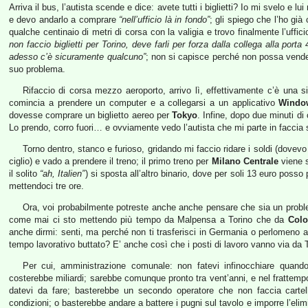
Arriva il bus, l’autista scende e dice: avete tutti i biglietti? Io mi svelo e 
e devo andarlo a comprare
“nell’ufficio là in fondo”
; gli spiego che l’ho già
qualche centinaio di metri di corsa con la valigia e trovo finalmente l’uff
non faccio biglietti per Torino, deve farli per forza dalla collega alla porta 
adesso c’è sicuramente qualcuno”
; non si capisce perché non possa vender
suo problema.
Rifaccio di corsa mezzo aeroporto, arrivo lì, effettivamente c’è una si
comincia a prendere un computer e a collegarsi a un applicativo
Windo
dovesse comprare un biglietto aereo per
Tokyo
. Infine, dopo due minuti di
Lo prendo, corro fuori… e ovviamente vedo l’autista che mi parte in faccia
Torno dentro, stanco e furioso, gridando mi faccio ridare i soldi (dovev
ciglio) e vado a prendere il treno; il primo treno per
Milano Centrale
viene s
il solito
“ah, Italien”
) si sposta all’altro binario, dove per soli 13 euro posso
mettendoci tre ore.
Ora, voi probabilmente potreste anche anche pensare che sia un prob
come mai ci sto mettendo più tempo da Malpensa a Torino che da
Colo
anche dirmi: senti, ma perché non ti trasferisci in Germania o perlomeno a 
tempo lavorativo buttato? E’ anche così che i posti di lavoro vanno via da T
Per cui, amministrazione comunale: non fatevi infinocchiare quand
costerebbe miliardi; sarebbe comunque pronto tra vent’anni, e nel frattempo
datevi da fare; basterebbe un secondo operatore che non faccia cartel
condizioni; o basterebbe andare a battere i pugni sul tavolo e imporre l’eli