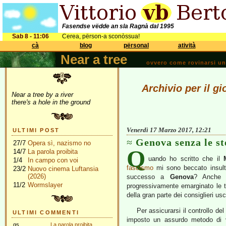
Fasendse vëdde an sla Ragnà dal 1995
Sab 8 - 11:06
Cerea, përson-a sconòssua!
cà
blog
përsonal
atività
Near a tree
ovvero come rovinarsi una 
Archivio per il g
Near a tree by a river
there's a hole in the ground
Venerdì 17 Marzo 2017, 12:21
ULTIMI POST
Genova senza le st
27/7
Opera sì, nazismo no
Q
14/7
La parola proibita
uando ho scritto che il
1/4
In campo con voi
fascismo
mi sono beccato insulti
23/2
Nuovo cinema Luftansia
(2026)
successo a
Genova
? Anche l
11/2
Wormslayer
progressivamente emarginato le t
della gran parte dei consiglieri usc
Per assicurarsi il controllo de
ULTIMI COMMENTI
imposto un assurdo metodo di vo
gs
La parola proibita