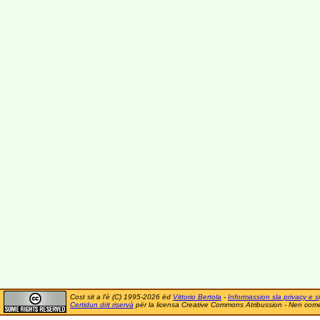
Cost sit a l'è (C) 1995-2026 ëd
Vittorio Bertola
-
Informassion sla privacy e si
Certidun drit riservà
për la licensa Creative Commons Atribussion - Nen comer