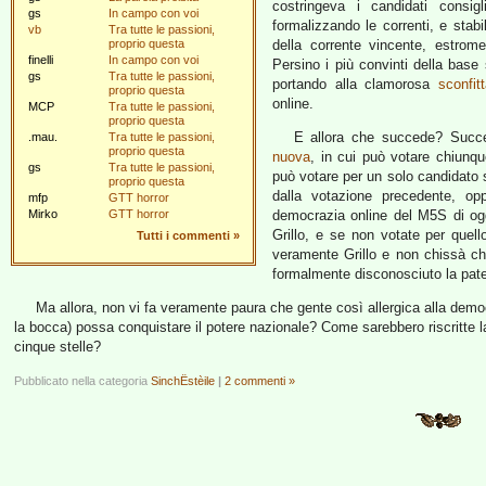
costringeva i candidati consig
gs
In campo con voi
formalizzando le correnti, e stab
vb
Tra tutte le passioni,
proprio questa
della corrente vincente, estromet
finelli
In campo con voi
Persino i più convinti della base 
gs
Tra tutte le passioni,
portando alla clamorosa
sconfit
proprio questa
online.
MCP
Tra tutte le passioni,
proprio questa
E allora che succede? Succ
.mau.
Tra tutte le passioni,
proprio questa
nuova
, in cui può votare chiunqu
gs
Tra tutte le passioni,
può votare per un solo candidato s
proprio questa
dalla votazione precedente, opp
mfp
GTT horror
Mirko
GTT horror
democrazia online del M5S di ogg
Grillo, e se non votate per quel
Tutti i commenti
»
veramente Grillo e non chissà ch
formalmente disconosciuto la pate
Ma allora, non vi fa veramente paura che gente così allergica alla demo
la bocca) possa conquistare il potere nazionale? Come sarebbero riscritte la
cinque stelle?
Pubblicato nella categoria
SinchËstèile
|
2 commenti »