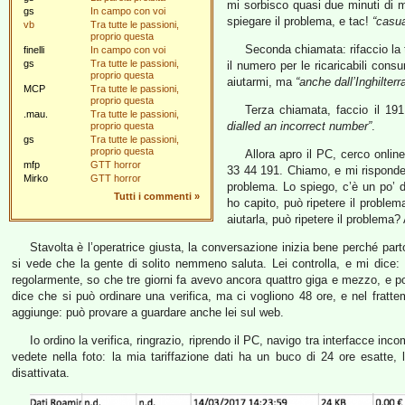
mi sorbisco quasi due minuti di m
gs
In campo con voi
spiegare il problema, e tac!
“casu
vb
Tra tutte le passioni,
proprio questa
Seconda chiamata: rifaccio la tr
finelli
In campo con voi
gs
Tra tutte le passioni,
il numero per le ricaricabili cons
proprio questa
aiutarmi, ma
“anche dall’Inghilterr
MCP
Tra tutte le passioni,
proprio questa
Terza chiamata, faccio il 19
.mau.
Tra tutte le passioni,
dialled an incorrect number”
.
proprio questa
gs
Tra tutte le passioni,
proprio questa
Allora apro il PC, cerco onlin
mfp
GTT horror
33 44 191. Chiamo, e mi risponde
Mirko
GTT horror
problema. Lo spiego, c’è un po’ d
Tutti i commenti
»
ho capito, può ripetere il problem
aiutarla, può ripetere il problema?
Stavolta è l’operatrice giusta, la conversazione inizia bene perché par
si vede che la gente di solito nemmeno saluta. Lei controlla, e mi dice: 
regolarmente, so che tre giorni fa avevo ancora quattro giga e mezzo, e poi
dice che si può ordinare una verifica, ma ci vogliono 48 ore, e nel frattem
aggiunge: può provare a guardare anche lei sul web.
Io ordino la verifica, ringrazio, riprendo il PC, navigo tra interfacce inc
vedete nella foto: la mia tariffazione dati ha un buco di 24 ore esatte, 
disattivata.