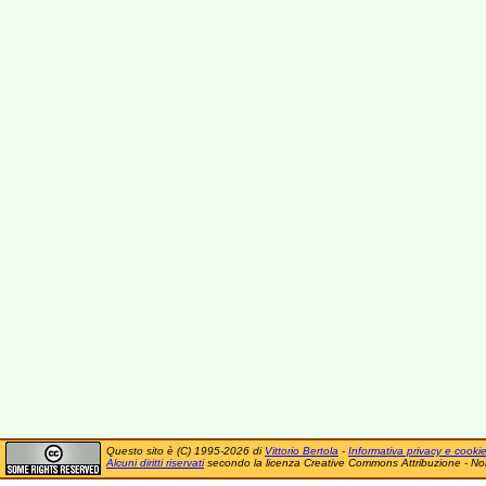
Questo sito è (C) 1995-2026 di
Vittorio Bertola
-
Informativa privacy e cooki
Alcuni diritti riservati
secondo la licenza Creative Commons Attribuzione - No