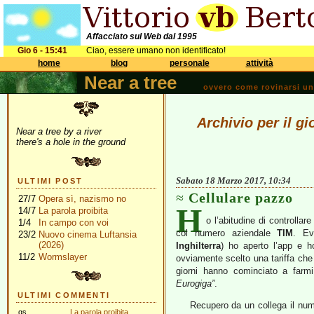
Affacciato sul Web dal 1995
Gio 6 - 15:41
Ciao, essere umano non identificato!
home
blog
personale
attività
Near a tree
ovvero come rovinarsi una 
Archivio per il g
Near a tree by a river
there's a hole in the ground
Sabato 18 Marzo 2017, 10:34
ULTIMI POST
Cellulare pazzo
27/7
Opera sì, nazismo no
H
14/7
La parola proibita
o l’abitudine di controllar
1/4
In campo con voi
col numero aziendale
TIM
. Ev
23/2
Nuovo cinema Luftansia
(2026)
Inghilterra
) ho aperto l’app e h
11/2
Wormslayer
ovviamente scelto una tariffa che 
giorni hanno cominciato a farmi
Eurogiga”
.
ULTIMI COMMENTI
Recupero da un collega il nume
gs
La parola proibita