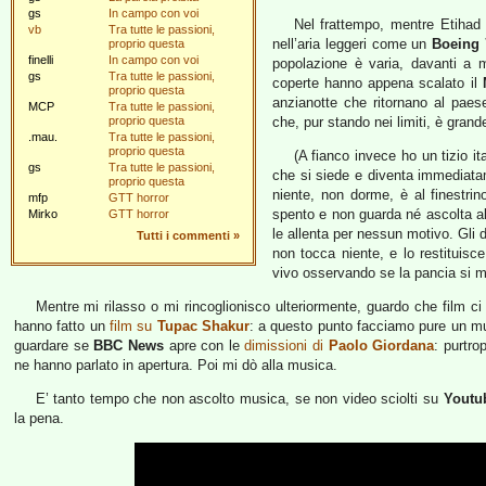
gs
In campo con voi
Nel frattempo, mentre Etihad m
vb
Tra tutte le passioni,
nell’aria leggeri come un
Boeing 
proprio questa
finelli
In campo con voi
popolazione è varia, davanti a
gs
Tra tutte le passioni,
coperte hanno appena scalato il
proprio questa
anzianotte che ritornano al paes
MCP
Tra tutte le passioni,
proprio questa
che, pur stando nei limiti, è grande
.mau.
Tra tutte le passioni,
proprio questa
(A fianco invece ho un tizio i
gs
Tra tutte le passioni,
che si siede e diventa immediatam
proprio questa
niente, non dorme, è al finestr
mfp
GTT horror
spento e non guarda né ascolta al
Mirko
GTT horror
le allenta per nessun motivo. Gli d
Tutti i commenti
»
non tocca niente, e lo restituisc
vivo osservando se la pancia si 
Mentre mi rilasso o mi rincoglionisco ulteriormente, guardo che film ci
hanno fatto un
film su
Tupac Shakur
: a questo punto facciamo pure un m
guardare se
BBC News
apre con le
dimissioni di
Paolo Giordana
: purtro
ne hanno parlato in apertura. Poi mi dò alla musica.
E’ tanto tempo che non ascolto musica, se non video sciolti su
Youtu
la pena.