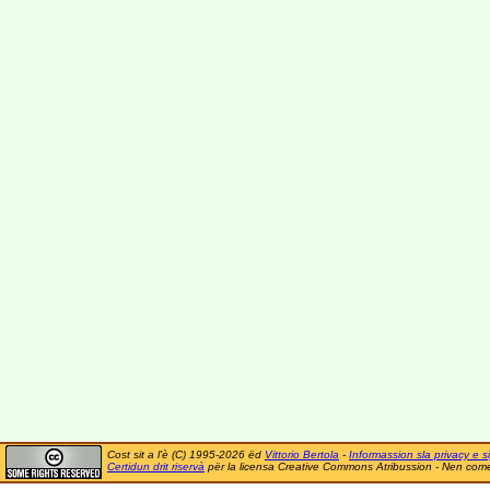
Cost sit a l'è (C) 1995-2026 ëd
Vittorio Bertola
-
Informassion sla privacy e si
Certidun drit riservà
për la licensa Creative Commons Atribussion - Nen comer