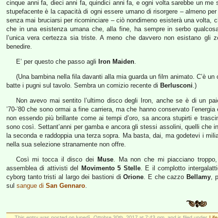
cinque anni fa, dieci anni fa, quindici anni fa, e ogni volta sarebbe un me
stupefacente è la capacità di ogni essere umano di risorgere – almeno per q
senza mai bruciarsi per ricominciare – ciò nondimeno esisterà una volta, c
che in una esistenza umana che, alla fine, ha sempre in serbo qualcosa
l’unica vera certezza sia triste. A meno che davvero non esistano gli z
benedire.
E’ per questo che passo agli
Iron Maiden
.
(Una bambina nella fila davanti alla mia guarda un film animato. C’è un
batte i pugni sul tavolo. Sembra un comizio recente di
Berlusconi
.)
Non avevo mai sentito l’ultimo disco degli Iron, anche se è di un pai
’70-’80 che sono ormai a fine carriera, ma che hanno conservato l’energia e
non essendo più brillante come ai tempi d’oro, sa ancora stupirti e trasc
sono così. Settant’anni per gamba e ancora gli stessi assolini, quelli che i
la seconda e raddoppia una terza sopra. Ma basta, dai, ma godetevi i milia
nella sua selezione stranamente non offre.
Così mi tocca il disco dei
Muse
. Ma non che mi piacciano troppo, 
assemblea di attivisti del
Movimento 5 Stelle
. E il complotto intergalatti
cyborg tanto tristi al largo dei bastioni di
Orione
. E che cazzo
Bellamy
, 
sul
sangue di
San Gennaro
.
This entry was posted on lunedì, Ottobre 30th, 2017 at 7:43 pm, and is filed under
Lif