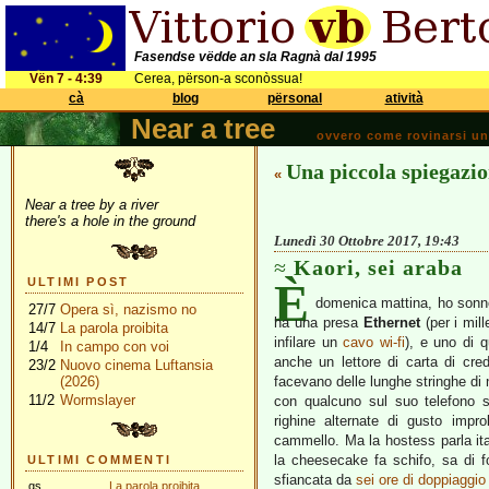
Fasendse vëdde an sla Ragnà dal 1995
Vën 7 - 4:39
Cerea, përson-a sconòssua!
cà
blog
përsonal
atività
Near a tree
ovvero come rovinarsi una 
Una piccola spiegazi
«
Near a tree by a river
there's a hole in the ground
Lunedì 30 Ottobre 2017, 19:43
Kaori, sei araba
È
ULTIMI POST
domenica mattina, ho sonn
27/7
Opera sì, nazismo no
ha una presa
Ethernet
(per i mill
14/7
La parola proibita
infilare un
cavo wi-fi
), e uno di 
1/4
In campo con voi
anche un lettore di carta di credi
23/2
Nuovo cinema Luftansia
(2026)
facevano delle lunghe stringhe di 
11/2
Wormslayer
con qualcuno sul suo telefono
righine alternate di gusto impr
cammello. Ma la hostess parla ita
la cheesecake fa schifo, sa d
ULTIMI COMMENTI
sfiancata da
sei ore di doppiaggio
gs
La parola proibita