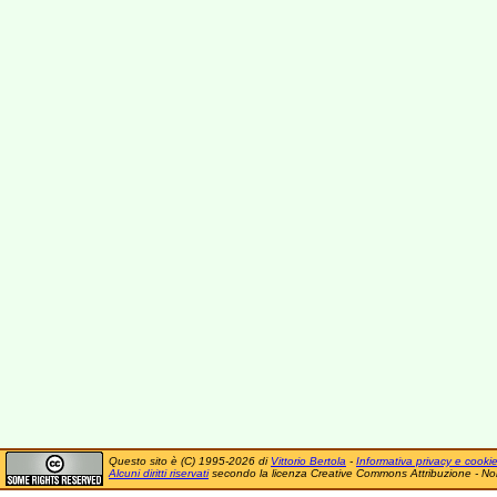
Questo sito è (C) 1995-2026 di
Vittorio Bertola
-
Informativa privacy e cooki
Alcuni diritti riservati
secondo la licenza Creative Commons Attribuzione - No