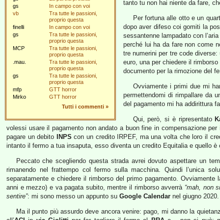
tanto tu non hai niente da fare, c
gs
In campo con voi
vb
Tra tutte le passioni,
Per fortuna alle otto e un qua
proprio questa
dopo aver difeso coi gomiti la pos
finelli
In campo con voi
gs
Tra tutte le passioni,
sessantenne lampadato con l’aria 
proprio questa
perché lui ha da fare non come noi
MCP
Tra tutte le passioni,
tre numerini per tre code diverse:
proprio questa
euro, una per chiedere il rimborso
.mau.
Tra tutte le passioni,
proprio questa
documento per la rimozione del f
gs
Tra tutte le passioni,
proprio questa
Ovviamente i primi due mi han
mfp
GTT horror
permettendomi di rimpallare da uno
Mirko
GTT horror
del pagamento mi ha addirittura fa
Tutti i commenti
»
Qui, però, si è ripresentato
K
volessi usare il pagamento non andato a buon fine in compensazione per il
pagare un debito
INPS
con un credito IRPEF, ma una volta che loro il cr
intanto il fermo a tua insaputa, esso diventa un credito Equitalia e quello 
Peccato che scegliendo questa strada avrei dovuto aspettare un tem
rimanendo nel frattempo col fermo sulla macchina. Quindi l’unica soluz
separatamente e chiedere il rimborso del primo pagamento. Ovviamente la 
anni e mezzo) e va pagata subito, mentre il rimborso avverrà
“mah, non si
sentire”
: mi sono messo un appunto su
Google Calendar
nel giugno 2020.
Ma il punto più assurdo deve ancora venire: pago, mi danno la quietanza