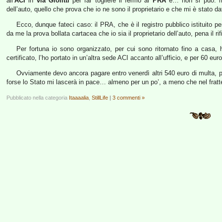
all’
ACI
in
via Giolitti
per far togliere il fermo al
PRA
e… non si può: ma
dell’auto, quello che prova che io ne sono il proprietario e che mi è stato d
Ecco, dunque fateci caso: il PRA, che è il registro pubblico istituito per
da me la prova bollata cartacea che io sia il proprietario dell’auto, pena il ri
Per fortuna io sono organizzato, per cui sono ritornato fino a casa, ho
certificato, l’ho portato in un’altra sede ACI accanto all’ufficio, e per 60 eu
Ovviamente devo ancora pagare entro venerdì altri 540 euro di multa, pe
forse lo Stato mi lascerà in pace… almeno per un po’, a meno che nel fratt
Pubblicato nella categoria
Itaaaalia
,
StillLife
|
3 commenti »