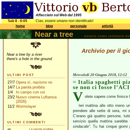
Affacciato sul Web dal 1995
Sab 8 - 6:05
Ciao, essere umano non identificato!
home
blog
personale
attività
Near a tree
ovvero come rovinarsi una 
Archivio per il g
Near a tree by a river
there's a hole in the ground
Mercoledì 20 Giugno 2018, 12:12
ULTIMI POST
Italia spaghetti p
27/7
Opera sì, nazismo no
se non ci fosse l’AC
14/7
La parola proibita
V
1/4
In campo con voi
olete sapere come finisce 
23/2
Nuovo cinema Luftansia
(2026)
Ieri mattina alle otto meno u
11/2
Wormslayer
prendere alle sette di sera, mi 
C’erano già quattro persone, tutt
servizio quella mattina sarebb
ULTIMI COMMENTI
sindacale”
. Tu hai cinque giorni
gs
La parola proibita