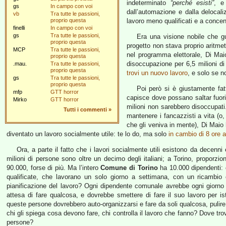
indeterminato
“perché esisti”
, e
gs
In campo con voi
dall’automazione e dalla delocal
vb
Tra tutte le passioni,
proprio questa
lavoro meno qualificati e a concen
finelli
In campo con voi
gs
Tra tutte le passioni,
Era una visione nobile che gu
proprio questa
progetto non stava proprio aritmeti
MCP
Tra tutte le passioni,
nel programma elettorale, Di Maio
proprio questa
disoccupazione per 6,5 milioni d
.mau.
Tra tutte le passioni,
proprio questa
trovi un nuovo lavoro
, e solo se no
gs
Tra tutte le passioni,
proprio questa
Poi però si è giustamente fat
mfp
GTT horror
capisce dove possano saltar fuori 6
Mirko
GTT horror
milioni non sarebbero disoccupati.
Tutti i commenti
»
mantenere i fancazzisti a vita (o,
che gli veniva in mente), Di Maio 
diventato un lavoro socialmente utile: te lo do, ma solo
in cambio di 8 ore 
Ora, a parte il fatto che i lavori socialmente utili esistono da decen
milioni di persone sono oltre un decimo degli italiani; a Torino, proporz
90.000, forse di più. Ma l’intero
Comune di Torino
ha 10.000 dipendenti:
qualificate, che lavorano un solo giorno a settimana, con un ricambio 
pianificazione del lavoro? Ogni dipendente comunale avrebbe ogni giorno 
attesa di fare qualcosa, e dovrebbe smettere di fare il suo lavoro per is
queste persone dovrebbero auto-organizzarsi e fare da soli qualcosa, pulire l
chi gli spiega cosa devono fare, chi controlla il lavoro che fanno? Dove tr
persone?