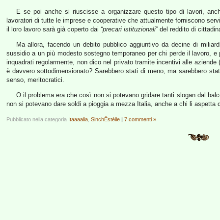
E se poi anche si riuscisse a organizzare questo tipo di lavori, an
lavoratori di tutte le imprese e cooperative che attualmente forniscono ser
il loro lavoro sarà già coperto dai
“precari istituzionali”
del reddito di cittadi
Ma allora, facendo un debito pubblico aggiuntivo da decine di miliardi
sussidio a un più modesto sostegno temporaneo per chi perde il lavoro, e poi
inquadrati regolarmente, non dico nel privato tramite incentivi alle aziende 
è davvero sottodimensionato? Sarebbero stati di meno, ma sarebbero stati rea
senso, meritocratici.
O il problema era che così non si potevano gridare tanti slogan dal balco
non si potevano dare soldi a pioggia a mezza Italia, anche a chi li aspetta
Pubblicato nella categoria
Itaaaalia
,
SinchËstèile
|
7 commenti »