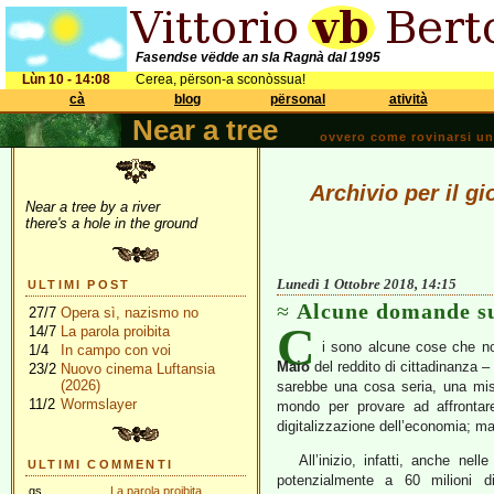
Fasendse vëdde an sla Ragnà dal 1995
Lùn 10 - 14:08
Cerea, përson-a sconòssua!
cà
blog
përsonal
atività
Near a tree
ovvero come rovinarsi una 
Archivio per il g
Near a tree by a river
there's a hole in the ground
Lunedì 1 Ottobre 2018, 14:15
ULTIMI POST
Alcune domande su
27/7
Opera sì, nazismo no
C
14/7
La parola proibita
i sono alcune cose che no
1/4
In campo con voi
Maio
del reddito di cittadinanza –
23/2
Nuovo cinema Luftansia
(2026)
sarebbe una cosa seria, una mi
11/2
Wormslayer
mondo per provare ad affrontare
digitalizzazione dell’economia; m
All’inizio, infatti, anche nel
ULTIMI COMMENTI
potenzialmente a 60 milioni d
gs
La parola proibita