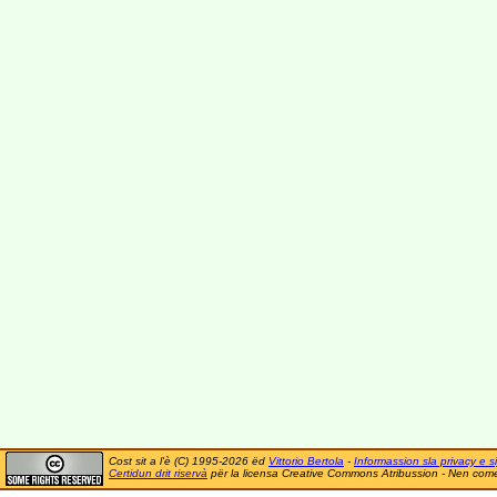
Cost sit a l'è (C) 1995-2026 ëd
Vittorio Bertola
-
Informassion sla privacy e si
Certidun drit riservà
për la licensa Creative Commons Atribussion - Nen comer