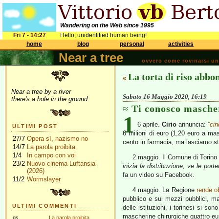
Wandering on the Web since 1995
Fri 7 - 14:27
Hello, unidentified human being!
home
blog
personal
activities
Near a tree
ovvero come rovinarsi una 
La torta di riso abbo
«
Near a tree by a river
Sabato 16 Maggio 2020, 16:19
there's a hole in the ground
Ti conosco masche
1
6 aprile.
Cirio
annuncia:
“cin
ULTIMI POST
6 milioni di euro (1,20 euro a m
27/7
Opera sì, nazismo no
cento in farmacia, ma lasciamo st
14/7
La parola proibita
1/4
In campo con voi
2 maggio. Il Comune di Torin
23/2
Nuovo cinema Luftansia
inizia la distribuzione, ve le por
(2026)
fa un video su Facebook.
11/2
Wormslayer
4 maggio. La Regione
rende o
pubblico e sui mezzi pubblici, m
ULTIMI COMMENTI
delle istituzioni, i torinesi si so
mascherine chirurgiche quattro eu
gs
La parola proibita