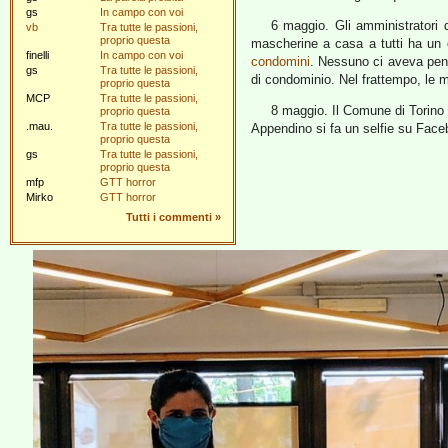
gs
In campo con voi
6 maggio. Gli amministratori
vb
Tra tutte le passioni,
proprio questa
mascherine a casa a tutti ha un
finelli
In campo con voi
condomini
. Nessuno ci aveva pens
gs
Tra tutte le passioni,
di condominio. Nel frattempo, le 
proprio questa
MCP
Tra tutte le passioni,
8 maggio. Il Comune di Torin
proprio questa
.mau.
Tra tutte le passioni,
Appendino si fa un selfie su Fac
proprio questa
gs
Tra tutte le passioni,
proprio questa
mfp
GTT horror
Mirko
GTT horror
Tutti i commenti
»