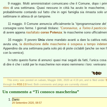
9 maggio. Molti amministratori comunicano che il Comune, dopo i pri
ritiro
di una settimana. Quasi nessuno in città ha avuto le mascherine, c
probabilmente contando sul fatto che in ogni famiglia sia rimasta solo
settimane in attesa di un tampone.
11 maggio. Il Comune annuncia ufficialmente la
“riprogrammazione del 
consegne sono ferme. I giornali titolano:
“Coronavirus, a Torino il pasticcio
di avere appena
riasfaltato
corso Potenza
: le mascherine sono ufficialme
16 maggio. Il povero
Unia
viene mandato avanti a dare la cattiva noti
avuta una,
la distribuzione delle mascherine è sospesa a tempo indeter
Appendino da una settimana parla solo più di piste ciclabili (anche se non f
con la vernice).
In tutto questo fiume di annunci quasi mai seguiti da fatti, l’unica cos
di dire è che i soldi per le mascherine non erano nemmeno i loro: venivano 
This entry was posted on sabato, Maggio 16th, 2020 at 4:19 pm, and is filed under
S
through the
RSS 2.0
feed. Both comments and pings are currently closed.
Un commento a “Ti conosco mascherina”
Dario
:
29 Settembre 2020, 08:57