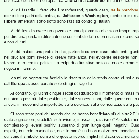
di spicco della storia europea, da
Churchill
a
Colombo
, mi danno fastidio
Mi dà fastidio il fatto che i manifestanti, guarda caso,
se la prendono
come i loro padri della patria, da
Jefferson
a
Washington
, contro le cui st
i liberal americani sotto sotto sono razzisti contro gli italiani.
Mi dà fastidio avere un governo e una diplomazia che sono troppo impe
per dire una parola in difesa di uno dei simboli della storia italiana, come s
e non di tutti.
Mi dà fastidio una protesta che, partendo da premesse totalmente giustific
nel bruciare ponti invece di creare fratellanza, nell’evidente desiderio non 
favore, o in termini politici – a colpi di affirmative action e quote colorate 
negozi in fiamme.
Ma mi dà soprattutto fastidio la riscrittura della storia contro di noi e
dall’
Europa
avesse portato solo stragi e tragedie.
Al contrario, gli ultimi cinque secoli costituiscono il momento di massimo
cui siamo passati dalle pestilenze, dalle superstizioni, dalle guerre conti
ancora in modo molto imperfetto, sulla scienza, sulla democrazia, sulla pac
Ci sono state parti del mondo che ne hanno beneficiato più di altre? E
state aggressioni, crudeltà, schiavismo, massacri, razzismo? Assolutamente
complesso gli eventi positivi superano di gran lunga quelli negativi. Qua
aspetti, in modo inscindibile; questo non è un buon motivo per cancellarli dai
cui sono il simbolo, senza che questo ricordo implichi il disconoscimento d