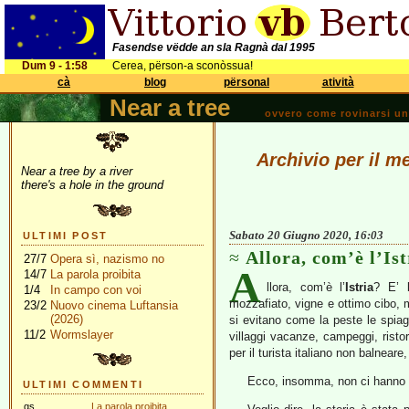
Fasendse vëdde an sla Ragnà dal 1995
Dum 9 - 1:58
Cerea, përson-a sconòssua!
cà
blog
përsonal
atività
Near a tree
ovvero come rovinarsi una 
Archivio per il m
Near a tree by a river
there's a hole in the ground
Sabato 20 Giugno 2020, 16:03
ULTIMI POST
Allora, com’è l’Ist
27/7
Opera sì, nazismo no
A
14/7
La parola proibita
llora, com’è l’
Istria
? E’ 
1/4
In campo con voi
mozzafiato, vigne e ottimo cibo, 
23/2
Nuovo cinema Luftansia
(2026)
si evitano come la peste le spiag
11/2
Wormslayer
villaggi vacanze, campeggi, ristor
per il turista italiano non balneare
Ecco, insomma, non ci hanno tr
ULTIMI COMMENTI
gs
La parola proibita