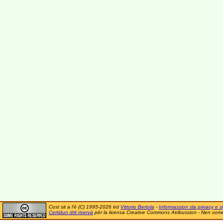
Cost sit a l'è (C) 1995-2026 ëd
Vittorio Bertola
-
Informassion sla privacy e si
Certidun drit riservà
për la licensa Creative Commons Atribussion - Nen comer