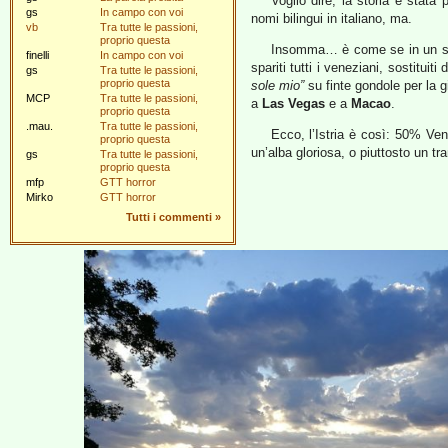
Voglio dire, la storia è stata
gs
In campo con voi
nomi bilingui in italiano, ma.
vb
Tra tutte le passioni,
proprio questa
Insomma… è come se in un s
finelli
In campo con voi
spariti tutti i veneziani, sostitui
gs
Tra tutte le passioni,
proprio questa
sole mio”
su finte gondole per la g
MCP
Tra tutte le passioni,
a
Las Vegas
e a
Macao
.
proprio questa
.mau.
Tra tutte le passioni,
Ecco, l’Istria è così: 50% V
proprio questa
un’alba gloriosa, o piuttosto un t
gs
Tra tutte le passioni,
proprio questa
mfp
GTT horror
Mirko
GTT horror
Tutti i commenti
»