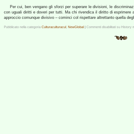
Per cui, ben vengano gli sforzi per superare le divisioni, le discriminaz
con uguali diritti e doveri per tutti. Ma chi rivendica il diritto di esprimere
approccio comunque divisivo – cominci col rispettare altrettanto quella degli 
Pubblicato nella categoria
Culturaculturacul
,
NewGlobal
|
Commenti disabilitati
su History 