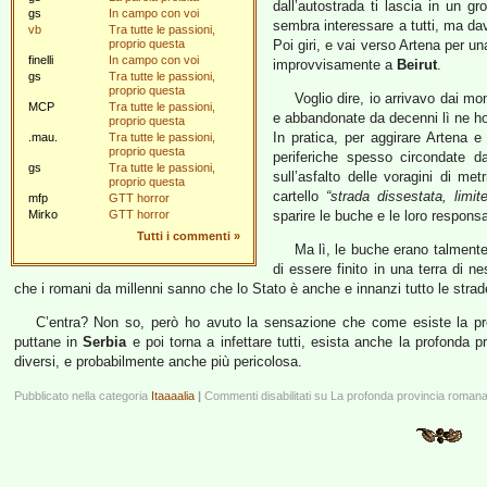
dall’autostrada ti lascia in un gr
gs
In campo con voi
sembra interessare a tutti, ma davv
vb
Tra tutte le passioni,
proprio questa
Poi giri, e vai verso Artena per un
finelli
In campo con voi
improvvisamente a
Beirut
.
gs
Tra tutte le passioni,
proprio questa
Voglio dire, io arrivavo dai mo
MCP
Tra tutte le passioni,
e abbandonate da decenni lì ne ho v
proprio questa
In pratica, per aggirare Artena e
.mau.
Tra tutte le passioni,
proprio questa
periferiche spesso circondate da
gs
Tra tutte le passioni,
sull’asfalto delle voragini di met
proprio questa
cartello
“strada dissestata, limit
mfp
GTT horror
Mirko
GTT horror
sparire le buche e le loro responsabi
Tutti i commenti
»
Ma lì, le buche erano talment
di essere finito in una terra di 
che i romani da millenni sanno che lo Stato è anche e innanzi tutto le strad
C’entra? Non so, però ho avuto la sensazione che come esiste la pro
puttane in
Serbia
e poi torna a infettare tutti, esista anche la profonda p
diversi, e probabilmente anche più pericolosa.
Pubblicato nella categoria
Itaaaalia
|
Commenti disabilitati
su La profonda provincia roman