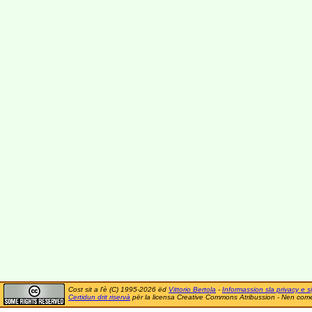
Cost sit a l'è (C) 1995-2026 ëd
Vittorio Bertola
-
Informassion sla privacy e si
Certidun drit riservà
për la licensa Creative Commons Atribussion - Nen comer