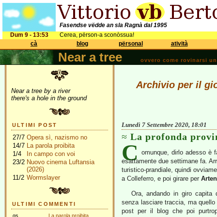
Fasendse vëdde an sla Ragnà dal 1995
Dum 9 - 13:53
Cerea, përson-a sconòssua!
cà
blog
përsonal
atività
Near a tree
ovvero come rovinarsi una 
Archivio per il g
Near a tree by a river
there's a hole in the ground
Lunedì 7 Settembre 2020, 18:01
ULTIMI POST
La profonda provi
27/7
Opera sì, nazismo no
C
14/7
La parola proibita
omunque, dirlo adesso è fa
1/4
In campo con voi
esattamente due settimane fa. Arr
23/2
Nuovo cinema Luftansia
(2026)
turistico-prandiale, quindi ovviam
11/2
Wormslayer
a Colleferro, e poi girare per
Arte
Ora, andando in giro capita d
senza lasciare traccia, ma quello
ULTIMI COMMENTI
post per il blog che poi purtro
gs
La parola proibita