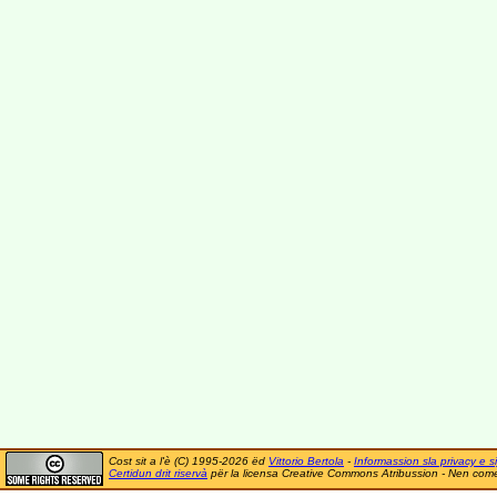
Cost sit a l'è (C) 1995-2026 ëd
Vittorio Bertola
-
Informassion sla privacy e si
Certidun drit riservà
për la licensa Creative Commons Atribussion - Nen comer