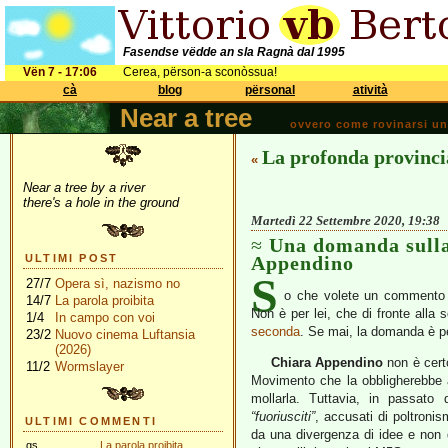
Fasendse vëdde an sla Ragnà dal 1995
Vën 7 - 17:06
Cerea, përson-a sconòssua!
cà
blog
përsonal
atività
Near a tree
ovvero come rovinarsi una 
La profonda provinc
«
Near a tree by a river
there's a hole in the ground
Martedì 22 Settembre 2020, 19:38
Una domanda sulla
ULTIMI POST
Appendino
S
27/7
Opera sì, nazismo no
o che volete un commento
14/7
La parola proibita
Non è per lei, che di fronte alla
1/4
In campo con voi
seconda
. Se mai, la domanda è per
23/2
Nuovo cinema Luftansia
(2026)
Chiara Appendino
non è certo
11/2
Wormslayer
Movimento che la obbligherebbe a
mollarla. Tuttavia, in passato 
“fuoriusciti”
, accusati di poltroni
ULTIMI COMMENTI
da una divergenza di idee e non 
gs
La parola proibita