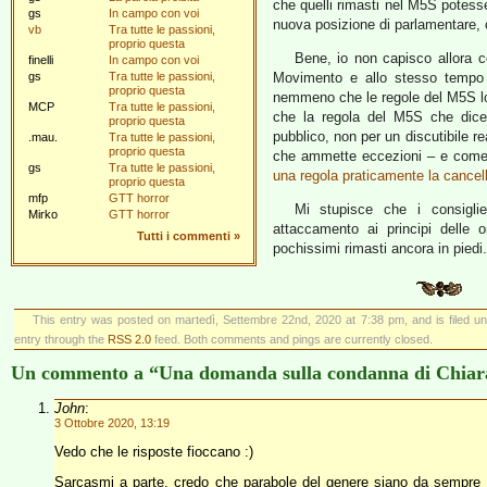
che quelli rimasti nel M5S potesser
gs
In campo con voi
nuova posizione di parlamentare, 
vb
Tra tutte le passioni,
proprio questa
Bene, io non capisco allora c
finelli
In campo con voi
gs
Tra tutte le passioni,
Movimento e allo stesso tempo
proprio questa
nemmeno che le regole del M5S lo
MCP
Tra tutte le passioni,
che la regola del M5S che dice 
proprio questa
pubblico, non per un discutibile r
.mau.
Tra tutte le passioni,
proprio questa
che ammette eccezioni – e com
gs
Tra tutte le passioni,
una regola praticamente la cancell
proprio questa
mfp
GTT horror
Mi stupisce che i consiglie
Mirko
GTT horror
attaccamento ai principi delle 
Tutti i commenti
»
pochissimi rimasti ancora in piedi
This entry was posted on martedì, Settembre 22nd, 2020 at 7:38 pm, and is filed u
entry through the
RSS 2.0
feed. Both comments and pings are currently closed.
Un commento a “Una domanda sulla condanna di Chiar
John
:
3 Ottobre 2020, 13:19
Vedo che le risposte fioccano :)
Sarcasmi a parte, credo che parabole del genere siano da sempre co