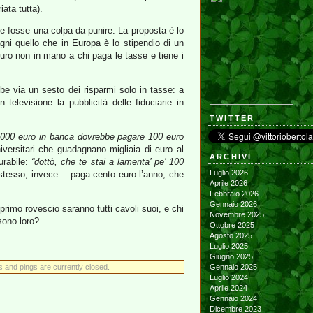
ata tutta).
te fosse una colpa da punire. La proposta è lo
gni quello che in Europa è lo stipendio di un
sicuro non in mano a chi paga le tasse e tiene i
e via un sesto dei risparmi solo in tasse: a
televisione la pubblicità delle fiduciarie in
TWITTER
0.000 euro in banca dovrebbe pagare 100 euro
iversitari che guadagnano migliaia di euro al
ARCHIVI
urabile:
“dottò, che te stai a lamenta’ pe’ 100
Luglio 2026
e stesso, invece… paga cento euro l’anno, che
Aprile 2026
Febbraio 2026
Gennaio 2026
rimo rovescio saranno tutti cavoli suoi, e chi
Novembre 2025
ono loro?
Ottobre 2025
Agosto 2025
Luglio 2025
Giugno 2025
and pings are currently closed.
Gennaio 2025
Luglio 2024
Aprile 2024
Gennaio 2024
Dicembre 2023