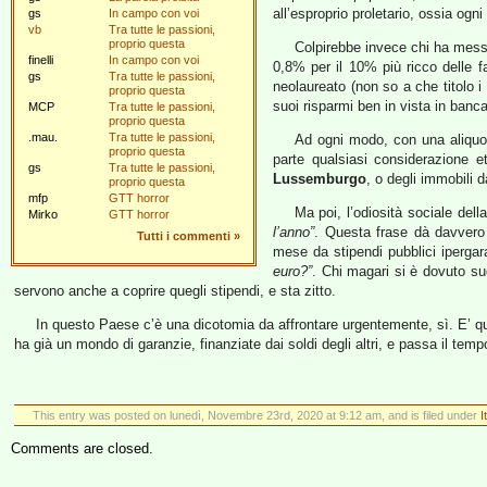
all’esproprio proletario, ossia ogni
gs
In campo con voi
vb
Tra tutte le passioni,
proprio questa
Colpirebbe invece chi ha messo
finelli
In campo con voi
0,8% per il 10% più ricco delle f
gs
Tra tutte le passioni,
neolaureato (non so a che titolo i
proprio questa
suoi risparmi ben in vista in banca
MCP
Tra tutte le passioni,
proprio questa
.mau.
Tra tutte le passioni,
Ad ogni modo, con una aliquot
proprio questa
parte qualsiasi considerazione e
gs
Tra tutte le passioni,
Lussemburgo
, o degli immobili d
proprio questa
mfp
GTT horror
Ma poi, l’odiosità sociale del
Mirko
GTT horror
l’anno”
. Questa frase dà davvero 
Tutti i commenti
»
mese da stipendi pubblici ipergar
euro?”
. Chi magari si è dovuto su
servono anche a coprire quegli stipendi, e sta zitto.
In questo Paese c’è una dicotomia da affrontare urgentemente, sì. E’ que
ha già un mondo di garanzie, finanziate dai soldi degli altri, e passa il t
This entry was posted on lunedì, Novembre 23rd, 2020 at 9:12 am, and is filed under
I
Comments are closed.