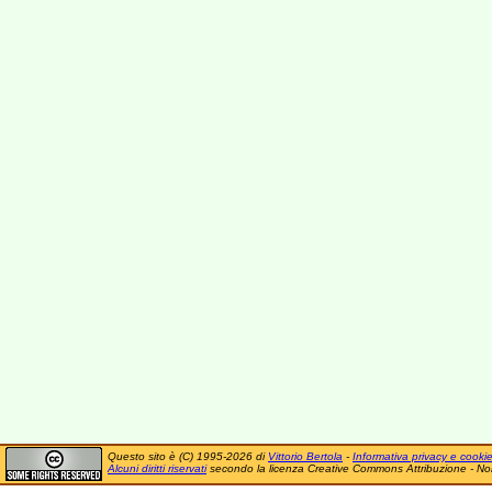
Questo sito è (C) 1995-2026 di
Vittorio Bertola
-
Informativa privacy e cooki
Alcuni diritti riservati
secondo la licenza Creative Commons Attribuzione - No