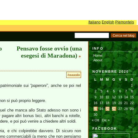
Italiano
English
Piemonteis
o
Pensavo fosse ovvio (una
INFO
esegesi di Maradona)
:Home:
»
:About:
NOVEMBRE 2020
Itaaaalia
L
M
M
G
V
S
D
a patrimoniale sui
“paperoni”
, anche se poi nel
1
2
3
4
5
6
7
8
9
10
11
12
13
14
15
on si può proprio leggere.
16
17
18
19
20
21
22
23
24
25
26
27
28
29
quel che manca allo Stato adesso non sono i
30
pagare altri bonus bici, altri banchi a rotelle,
« Ott
Dic »
ere, e poi può venire a chiedere altri soldi.
FACEBOOK
ia, e chi colpirebbe davvero. Di sicuro non
emmeno commerciabili (a meno che non pensiamo