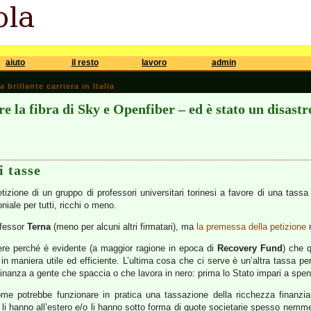
aiuto
il resto
lavoro
admin
brillante carriera in Italia
 la fibra di Sky e Openfiber – ed è stato un disastr
i tasse
tizione di un gruppo di professori universitari torinesi a favore di una tass
niale per tutti, ricchi o meno.
ofessor
Terna
(meno per alcuni altri firmatari), ma
la premessa della petizione
n
gere perché è evidente (a maggior ragione in epoca di
Recovery Fund
) che 
in maniera utile ed efficiente. L’ultima cosa che ci serve è un’altra tassa per 
tadinanza a gente che spaccia o che lavora in nero: prima lo Stato impari a spend
me potrebbe funzionare in pratica una tassazione della ricchezza finanziar
di li hanno all’estero e/o li hanno sotto forma di quote societarie spesso n