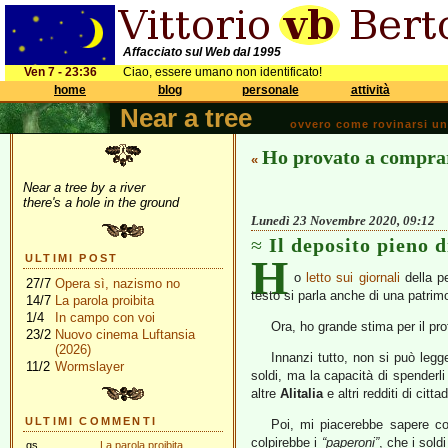
Affacciato sul Web dal 1995
Ven 7 - 23:36
Ciao, essere umano non identificato!
home
blog
personale
attività
Near a tree
ovvero come rovinarsi una 
Ho provato a comprare
«
Near a tree by a river
there's a hole in the ground
Lunedì 23 Novembre 2020, 09:12
Il deposito pieno d
H
ULTIMI POST
o
letto sui giornali
della pe
27/7
Opera sì, nazismo no
testo si parla anche di una patrimo
14/7
La parola proibita
1/4
In campo con voi
Ora, ho grande stima per il pr
23/2
Nuovo cinema Luftansia
(2026)
Innanzi tutto, non si può leg
11/2
Wormslayer
soldi, ma la capacità di spenderli 
altre
Alitalia
e altri redditi di cit
ULTIMI COMMENTI
Poi, mi piacerebbe sapere co
colpirebbe i
“paperoni”
, che i sol
gs
La parola proibita