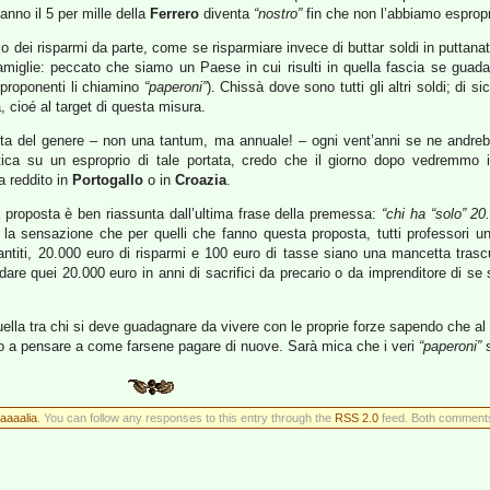
 anno il 5 per mille della
Ferrero
diventa
“nostro”
fin che non l’abbiamo espropri
 dei risparmi da parte, come se risparmiare invece di buttar soldi in puttana
amiglie: peccato che siamo un Paese in cui risulti in quella fascia se guada
 proponenti li chiamino
“paperoni”
). Chissà dove sono tutti gli altri soldi; di 
, cioé al target di questa misura.
a del genere – non una tantum, ma annuale! – ogni vent’anni se ne andrebb
tica su un esproprio di tale portata, credo che il giorno dopo vedremmo in 
a reddito in
Portogallo
o in
Croazia
.
la proposta è ben riassunta dall’ultima frase della premessa:
“chi ha “solo” 2
la sensazione che per quelli che fanno questa proposta, tutti professori un
antiti, 20.000 euro di risparmi e 100 euro di tasse siano una mancetta trasc
dare quei 20.000 euro in anni di sacrifici da precario o da imprenditore di s
lla tra chi si deve guadagnare da vivere con le proprie forze sapendo che al p
empo a pensare a come farsene pagare di nuove. Sarà mica che i veri
“paperoni”
s
taaaalia
. You can follow any responses to this entry through the
RSS 2.0
feed. Both comments 