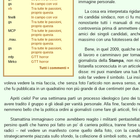
immagine personale.
gs
In campo con voi
vb
Tra tutte le passioni,
La cosa era interpretata rigid
proprio questa
mi candidai sindaco, non ci fu m
finelli
In campo con voi
gs
Tra tutte le passioni,
nonostante tutti i manuali di ma
proprio questa
controversia prima di ammettere 
MCP
Tra tutte le passioni,
amici dei singoli candidati, anch
proprio questa
massimo con una fototessera del 
.mau.
Tra tutte le passioni,
proprio questa
gs
Tra tutte le passioni,
Bene, in quel 2009, qualche s
proprio questa
di lavoro e camminavo per tornar
mfp
GTT horror
giornalista della
Stampa
, non ri
Mirko
GTT horror
listarella sconosciuta in un artico
Tutti i commenti
»
disse: mi puoi mandare una tua fo
solo far vedere il simbolo. Lui in
voleva vedere la mia faccia, che senza foto l’articolo non aveva senso, 
che fu pubblicata in un quadratino non più grande di due centimetri per due.
Apriti cielo! Per una settimana partì un processo ideologico (uno dei t
avere tradito il gruppo e gli ideali per vanità personale. Alla fine, facend
nemmeno bello che la politica ordini ai giornalisti come fare gli articoli, fin
Stamattina immaginavo come avrebbero reagito i militanti pentastellat
persino quelli che hanno poi fatto un po’ di carriera politica, tranne fors
radici – nel vedere un manifesto come quello della foto, con la cand
strategicamente piazzata sullo sfondo, la collezione di simboli sotto, e multi