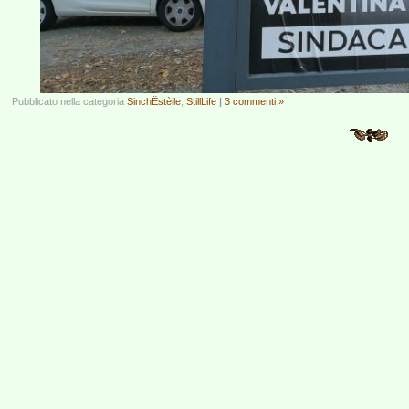
Pubblicato nella categoria
SinchËstèile
,
StillLife
|
3 commenti »