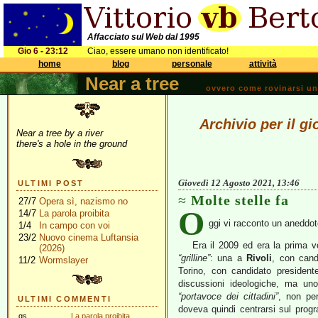
Affacciato sul Web dal 1995
Gio 6 - 23:12
Ciao, essere umano non identificato!
home
blog
personale
attività
Near a tree
ovvero come rovinarsi una 
Archivio per il g
Near a tree by a river
there's a hole in the ground
Giovedì 12 Agosto 2021, 13:46
ULTIMI POST
Molte stelle fa
27/7
Opera sì, nazismo no
O
14/7
La parola proibita
ggi vi racconto un aneddot
1/4
In campo con voi
23/2
Nuovo cinema Luftansia
Era il 2009 ed era la prima v
(2026)
“grilline”
: una a
Rivoli
, con can
11/2
Wormslayer
Torino, con candidato presidente
discussioni ideologiche, ma un
“portavoce dei cittadini”
, non pe
ULTIMI COMMENTI
doveva quindi centrarsi sul pro
gs
La parola proibita