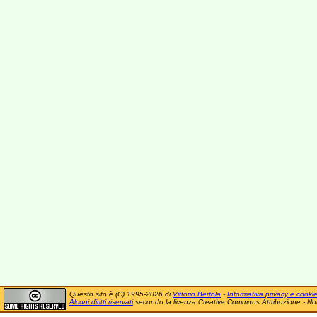
Questo sito è (C) 1995-2026 di
Vittorio Bertola
-
Informativa privacy e cooki
Alcuni diritti riservati
secondo la licenza Creative Commons Attribuzione - No