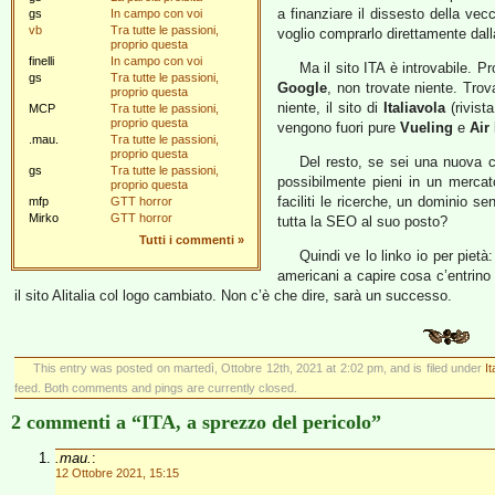
a finanziare il dissesto della v
gs
In campo con voi
vb
Tra tutte le passioni,
voglio comprarlo direttamente dall
proprio questa
finelli
In campo con voi
Ma il sito ITA è introvabile. P
gs
Tra tutte le passioni,
Google
, non trovate niente. Trovat
proprio questa
niente, il sito di
Italiavola
(rivista
MCP
Tra tutte le passioni,
proprio questa
vengono fuori pure
Vueling
e
Air
.mau.
Tra tutte le passioni,
proprio questa
Del resto, se sei una nuova c
gs
Tra tutte le passioni,
possibilmente pieni in un merca
proprio questa
faciliti le ricerche, un dominio s
mfp
GTT horror
Mirko
GTT horror
tutta la SEO al suo posto?
Tutti i commenti
»
Quindi ve lo linko io per pietà:
americani a capire cosa c’entrino 
il sito Alitalia col logo cambiato. Non c’è che dire, sarà un successo.
This entry was posted on martedì, Ottobre 12th, 2021 at 2:02 pm, and is filed under
I
feed. Both comments and pings are currently closed.
2 commenti a “ITA, a sprezzo del pericolo”
.mau.
:
12 Ottobre 2021, 15:15