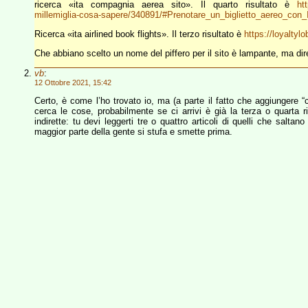
ricerca «ita compagnia aerea sito». Il quarto risultato è
htt
millemiglia-cosa-sapere/340891/#Prenotare_un_biglietto_aereo_con_
Ricerca «ita airlined book flights». Il terzo risultato è
https://loyaltyl
Che abbiano scelto un nome del piffero per il sito è lampante, ma dir
vb
:
12 Ottobre 2021, 15:42
Certo, è come l’ho trovato io, ma (a parte il fatto che aggiungere 
cerca le cose, probabilmente se ci arrivi è già la terza o quarta ri
indirette: tu devi leggerti tre o quattro articoli di quelli che saltan
maggior parte della gente si stufa e smette prima.