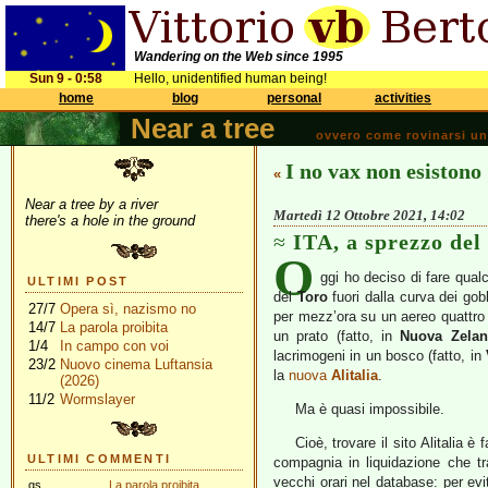
Wandering on the Web since 1995
Sun 9 - 0:58
Hello, unidentified human being!
home
blog
personal
activities
Near a tree
ovvero come rovinarsi una 
I no vax non esistono
«
Near a tree by a river
Martedì 12 Ottobre 2021, 14:02
there's a hole in the ground
ITA, a sprezzo del
O
ggi ho deciso di fare qual
ULTIMI POST
del
Toro
fuori dalla curva dei gob
27/7
Opera sì, nazismo no
per mezz’ora su un aereo quattro 
14/7
La parola proibita
un prato (fatto, in
Nuova Zela
1/4
In campo con voi
lacrimogeni in un bosco (fatto, in
23/2
Nuovo cinema Luftansia
la
nuova
Alitalia
.
(2026)
11/2
Wormslayer
Ma è quasi impossibile.
Cioè, trovare il sito Alitalia è
ULTIMI COMMENTI
compagnia in liquidazione che tr
vecchi orari nel database: per evi
gs
La parola proibita