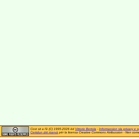
Cost sit a l'è (C) 1995-2026 ëd
Vittorio Bertola
-
Informassion sla privacy e si
Certidun drit riservà
për la licensa Creative Commons Atribussion - Nen comer