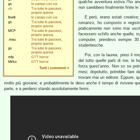
qualche avventura estiva l’ho an
gs
In campo con voi
non sarebbero finalmente finite le
vb
Tra tutte le passioni,
proprio questa
E però, erano estati creative
finelli
In campo con voi
gs
Tra tutte le passioni,
romanzo, ho composto e registr
proprio questa
praticamente non sono mai usci
MCP
Tra tutte le passioni,
facessero schifo anche quelle; i
proprio questa
computer, prendevo sempre 30 a
.mau.
Tra tutte le passioni,
proprio questa
studentesche.
gs
Tra tutte le passioni,
proprio questa
Poi, con la laurea, presi il m
mfp
GTT horror
del tutto quelle parti di me; le
Mirko
GTT horror
forza quest’anno. Non so se potr
Tutti i commenti
»
mesi; dopotutto, potrebbe fare 
trovare mai un editore. Eppure, qu
molto più giovane; e probabilmente le devo anche il tempo di rivivere q
parte, e a perdersi stando assolutamente fermi.