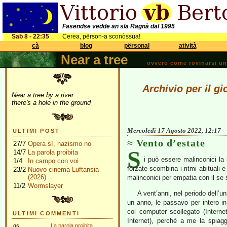
Fasendse vëdde an sla Ragnà dal 1995
Sab 8 - 22:35
Cerea, përson-a sconòssua!
cà
blog
përsonal
atività
Near a tree
ovvero come rovinarsi una 
Archivio per il g
Near a tree by a river
there's a hole in the ground
Mercoledì 17 Agosto 2022, 12:17
ULTIMI POST
Vento d’estate
27/7
Opera sì, nazismo no
S
14/7
La parola proibita
i può essere malinconici la
1/4
In campo con voi
forzate scombina i ritmi abituali 
23/2
Nuovo cinema Luftansia
(2026)
malinconici per empatia con il se s
11/2
Wormslayer
A vent’anni, nel periodo dell’u
un anno, le passavo per intero in
col computer scollegato (Internet
ULTIMI COMMENTI
Internet), perché a me la spiag
gs
La parola proibita