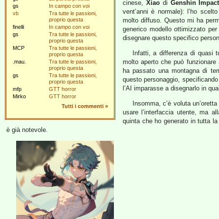
cinese,
Xiao
di
Genshin Impac
gs
In campo con voi
vent’anni è normale): l’ho scel
vb
Tra tutte le passioni,
proprio questa
molto diffuso. Questo mi ha permes
finelli
In campo con voi
generico modello ottimizzato per i
gs
Tra tutte le passioni,
disegnare questo specifico perso
proprio questa
MCP
Tra tutte le passioni,
Infatti, a differenza di quasi 
proprio questa
molto aperto che può funzionare 
.mau.
Tra tutte le passioni,
proprio questa
ha passato una montagna di temp
gs
Tra tutte le passioni,
questo personaggio, specificando 
proprio questa
l’AI imparasse a disegnarlo in qu
mfp
GTT horror
Mirko
GTT horror
Insomma, c’è voluta un’oretta
Tutti i commenti
»
usare l’interfaccia utente, ma a
quinta che ho generato in tutta la
è già notevole.