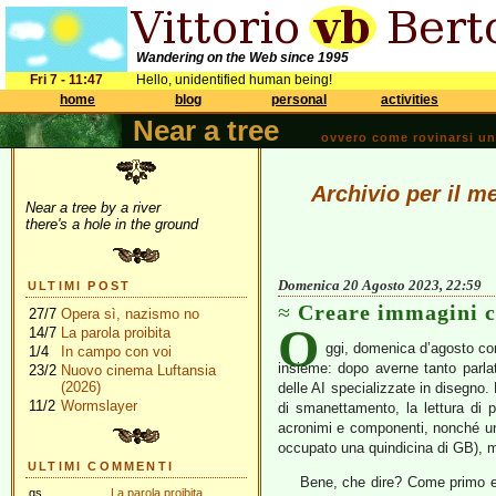
Wandering on the Web since 1995
Fri 7 - 11:47
Hello, unidentified human being!
home
blog
personal
activities
Near a tree
ovvero come rovinarsi una 
Archivio per il m
Near a tree by a river
there's a hole in the ground
Domenica 20 Agosto 2023, 22:59
ULTIMI POST
Creare immagini c
27/7
Opera sì, nazismo no
O
14/7
La parola proibita
ggi, domenica d’agosto con
1/4
In campo con voi
insieme: dopo averne tanto parla
23/2
Nuovo cinema Luftansia
(2026)
delle AI specializzate in disegno. 
11/2
Wormslayer
di smanettamento, la lettura di p
acronimi e componenti, nonché un 
occupato una quindicina di GB), m
ULTIMI COMMENTI
Bene, che dire? Come primo e
gs
La parola proibita