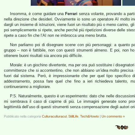
Insomma, è come guidare una
Ferrari
senza volante, provando a parti
nella direzione che desideri. Ovviamente io sono un operatore AI molto in
dargli un insieme di istruzioni, viene fuori un risultato più o meno carino, gl
poi semplicemente si ripete, anche perché più ripetizioni diverse delle stesse
ripete a caso fin che l’AI non ne imbrocca una meno brutta.
Non parliamo poi di disegnare scene con più personaggi: a quanto pa
gruppo – non è fattibile, non con questi strumenti almeno. E poi, non ho a
ottenere buoni risultati sia ancora più difficile.
Morale: è un giochino divertente, ma per ora può sostituire i disegnatori 
committenze che si accontentino, che non abbiano un’idea molto precisa d
fuori dal sistema. Però, è impressionante che per quel tipo specifico di
addestramento, possa fare quel che fino a ieri richiedeva talento, m
continueranno a migliorare.
P.S. Naturalmente, questo è un esperimento: dato che nelle discussioni 
mi sembrava il caso di capirne di più. Le immagini generate sono prov
legittimità dell’uso di questi strumenti senza compensazione degli autori orig
Pubblicato nella categoria
Culturaculturacul
,
StillLife
,
Tech&Howto
|
Un commento »