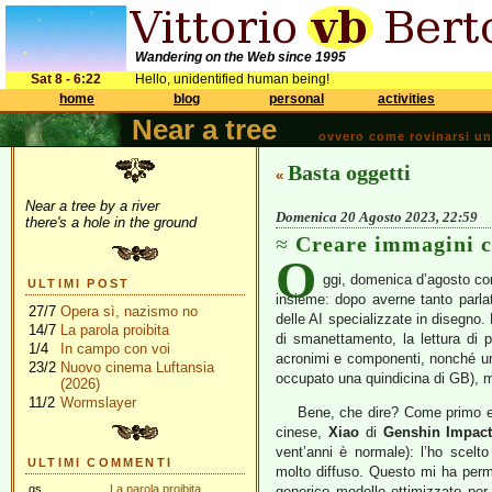
Wandering on the Web since 1995
Sat 8 - 6:22
Hello, unidentified human being!
home
blog
personal
activities
Near a tree
ovvero come rovinarsi una 
Basta oggetti
«
Near a tree by a river
Domenica 20 Agosto 2023, 22:59
there's a hole in the ground
Creare immagini c
O
ggi, domenica d’agosto con
ULTIMI POST
insieme: dopo averne tanto parla
27/7
Opera sì, nazismo no
delle AI specializzate in disegno. 
14/7
La parola proibita
di smanettamento, la lettura di p
1/4
In campo con voi
acronimi e componenti, nonché un 
23/2
Nuovo cinema Luftansia
occupato una quindicina di GB), m
(2026)
11/2
Wormslayer
Bene, che dire? Come primo e
cinese,
Xiao
di
Genshin Impac
vent’anni è normale): l’ho scel
ULTIMI COMMENTI
molto diffuso. Questo mi ha permes
gs
La parola proibita
generico modello ottimizzato per i