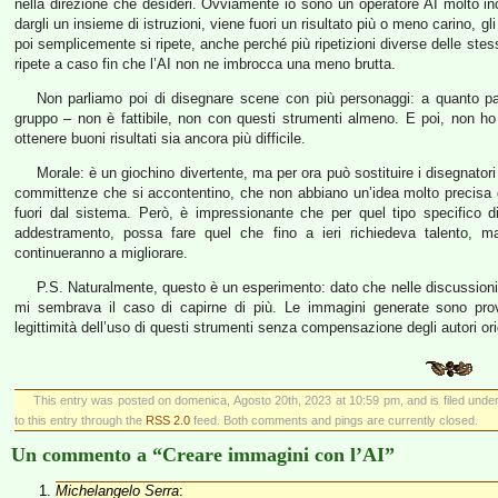
nella direzione che desideri. Ovviamente io sono un operatore AI molto in
dargli un insieme di istruzioni, viene fuori un risultato più o meno carino, gl
poi semplicemente si ripete, anche perché più ripetizioni diverse delle stesse
ripete a caso fin che l’AI non ne imbrocca una meno brutta.
Non parliamo poi di disegnare scene con più personaggi: a quanto pa
gruppo – non è fattibile, non con questi strumenti almeno. E poi, non ho a
ottenere buoni risultati sia ancora più difficile.
Morale: è un giochino divertente, ma per ora può sostituire i disegnatori 
committenze che si accontentino, che non abbiano un’idea molto precisa d
fuori dal sistema. Però, è impressionante che per quel tipo specifico di
addestramento, possa fare quel che fino a ieri richiedeva talento, m
continueranno a migliorare.
P.S. Naturalmente, questo è un esperimento: dato che nelle discussioni 
mi sembrava il caso di capirne di più. Le immagini generate sono prov
legittimità dell’uso di questi strumenti senza compensazione degli autori orig
This entry was posted on domenica, Agosto 20th, 2023 at 10:59 pm, and is filed unde
to this entry through the
RSS 2.0
feed. Both comments and pings are currently closed.
Un commento a “Creare immagini con l’AI”
Michelangelo Serra
: