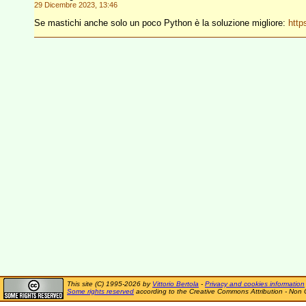
29 Dicembre 2023, 13:46
Se mastichi anche solo un poco Python è la soluzione migliore:
http
This site (C) 1995-2026 by
Vittorio Bertola
-
Privacy and cookies information
Some rights reserved
according to the Creative Commons Attribution - Non 