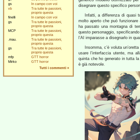
gs
In campo con voi
disegnare questo specifico perso
vb
Tra tutte le passioni,
proprio questa
Infatti, a differenza di quasi 
finelli
In campo con voi
molto aperto che può funzionare 
gs
Tra tutte le passioni,
proprio questa
ha passato una montagna di temp
MCP
Tra tutte le passioni,
questo personaggio, specificando 
proprio questa
l’AI imparasse a disegnarlo in qu
.mau.
Tra tutte le passioni,
proprio questa
Insomma, c’è voluta un’oretta
gs
Tra tutte le passioni,
proprio questa
usare l’interfaccia utente, ma a
mfp
GTT horror
quinta che ho generato in tutta la
Mirko
GTT horror
è già notevole.
Tutti i commenti
»