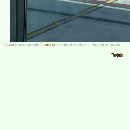
Pubblicato nella categoria
Roomenta
|
Commenti disabilitati
su Tutto il cielo è paese