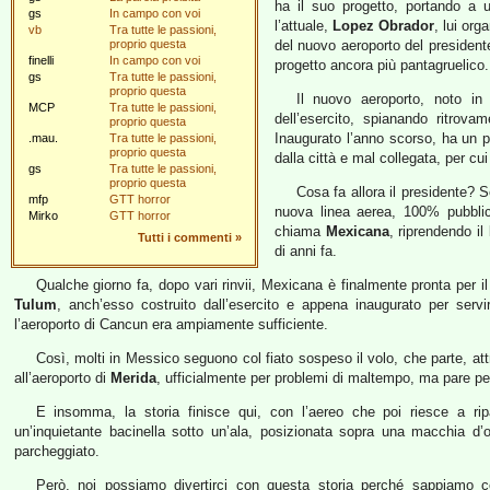
ha il suo progetto, portando a u
gs
In campo con voi
l’attuale,
Lopez Obrador
, lui or
vb
Tra tutte le passioni,
proprio questa
del nuovo aeroporto del president
finelli
In campo con voi
progetto ancora più pantagruelico.
gs
Tra tutte le passioni,
proprio questa
Il nuovo aeroporto, noto 
MCP
Tra tutte le passioni,
dell’esercito, spianando ritrov
proprio questa
Inaugurato l’anno scorso, ha un p
.mau.
Tra tutte le passioni,
proprio questa
dalla città e mal collegata, per cu
gs
Tra tutte le passioni,
proprio questa
Cosa fa allora il presidente? S
mfp
GTT horror
nuova linea aerea, 100% pubblica
Mirko
GTT horror
chiama
Mexicana
, riprendendo i
Tutti i commenti
»
di anni fa.
Qualche giorno fa, dopo vari rinvii, Mexicana è finalmente pronta per il
Tulum
, anch’esso costruito dall’esercito e appena inaugurato per servi
l’aeroporto di Cancun era ampiamente sufficiente.
Così, molti in Messico seguono col fiato sospeso il volo, che parte, at
all’aeroporto di
Merida
, ufficialmente per problemi di maltempo, ma pare p
E insomma, la storia finisce qui, con l’aereo che poi riesce a ri
un’inquietante bacinella sotto un’ala, posizionata sopra una macchia d’
parcheggiato.
Però, noi possiamo divertirci con questa storia perché sappiamo c