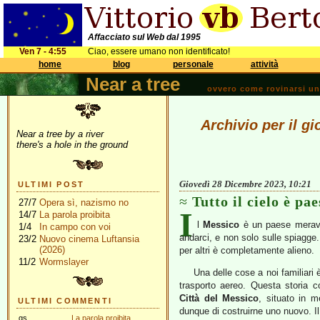
Affacciato sul Web dal 1995
Ven 7 - 4:55
Ciao, essere umano non identificato!
home
blog
personale
attività
Near a tree
ovvero come rovinarsi una 
Archivio per il g
Near a tree by a river
there's a hole in the ground
Giovedì 28 Dicembre 2023, 10:21
ULTIMI POST
Tutto il cielo è pae
27/7
Opera sì, nazismo no
I
14/7
La parola proibita
l
Messico
è un paese meravig
1/4
In campo con voi
andarci, e non solo sulle spiagge. 
23/2
Nuovo cinema Luftansia
(2026)
per altri è completamente alieno.
11/2
Wormslayer
Una delle cose a noi familiari è
trasporto aereo. Questa storia c
Città del Messico
, situato in m
ULTIMI COMMENTI
dunque di costruirne uno nuovo. I
gs
La parola proibita