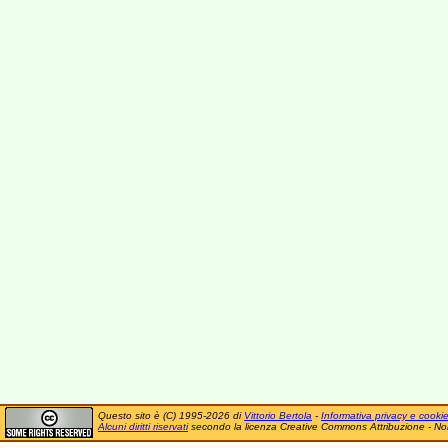
Questo sito è (C) 1995-2026 di
Vittorio Bertola
-
Informativa privacy e cooki
Alcuni diritti riservati
secondo la licenza Creative Commons Attribuzione - No