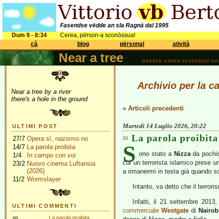
Fasendse vëdde an sla Ragnà dal 1995
Dum 9 - 8:34
Cerea, përson-a sconòssua!
cà
blog
përsonal
atività
Near a tree
ovvero come rovinarsi una 
Archivio per la ca
Near a tree by a river
there's a hole in the ground
« Articoli precedenti
Martedì 14 Luglio 2026, 20:22
ULTIMI POST
La parola proibita
27/7
Opera sì, nazismo no
S
14/7
La parola proibita
ono stato a
Nizza
da pochis
1/4
In campo con voi
cui un terrorista islamico prese
23/2
Nuovo cinema Luftansia
(2026)
a rimanermi in testa già quando s
11/2
Wormslayer
Intanto, va detto che il terror
Infatti, il 21 settembre 2013
ULTIMI COMMENTI
commerciale
Westgate
di
Nairob
gs
La parola proibita