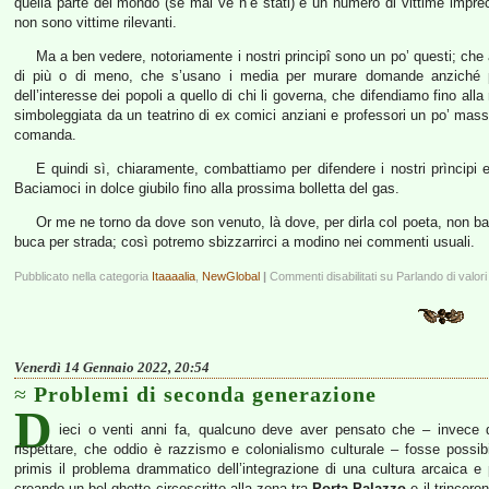
quella parte del mondo (se mai ve n’è stati) e un numero di vittime impre
non sono vittime rilevanti.
Ma a ben vedere, notoriamente i nostri principî sono un po’ questi; ch
di più o di meno, che s’usano i media per murare domande anziché per
dell’interesse dei popoli a quello di chi li governa, che difendiamo fino al
simboleggiata da un teatrino di ex comici anziani e professori un po’ masson
comanda.
E quindi sì, chiaramente, combattiamo per difendere i nostri prìncipi e
Baciamoci in dolce giubilo fino alla prossima bolletta del gas.
Or me ne torno da dove son venuto, là dove, per dirla col poeta, non ba
buca per strada; così potremo sbizzarrirci a modino nei commenti usuali.
Pubblicato nella categoria
Itaaaalia
,
NewGlobal
|
Commenti disabilitati
su Parlando di valori
Venerdì 14 Gennaio 2022, 20:54
Problemi di seconda generazione
D
ieci o venti anni fa, qualcuno deve aver pensato che – invece di
rispettare, che oddio è razzismo e colonialismo culturale – fosse possibi
primis il problema drammatico dell’integrazione di una cultura arcaica e
creando un bel ghetto circoscritto alla zona tra
Porta Palazzo
e il trincero