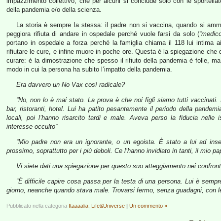
impazzimento collettivo, che per alcuni si conclude solo con le sportella
della pandemia e/o della scienza.
La storia è sempre la stessa: il padre non si vaccina, quando si amm
peggiora rifiuta di andare in ospedale perché vuole farsi da solo (
“medico
portano in ospedale a forza perché la famiglia chiama il 118 lui intima a
rifiutare le cure, e infine muore in poche ore. Questa è la spiegazione che dà
curare: è la dimostrazione che spesso il rifiuto della pandemia è folle, ma
modo in cui la persona ha subito l’impatto della pandemia.
Era davvero un No Vax così radicale?
“No, non lo è mai stato. La prova è che noi figli siamo tutti vaccinat
bar, ristoranti, hotel. Lui ha patito pesantemente il periodo della pandem
locali, poi l’hanno risarcito tardi e male. Aveva perso la fiducia nelle 
interesse occulto”
“Mio padre non era un ignorante, o un egoista. È stato a lui ad insegna
prossimo, soprattutto per i più deboli. Ce l’hanno invidiato in tanti, il mio pa
Vi siete dati una spiegazione per questo suo atteggiamento nei confron
“È difficile capire cosa passa per la testa di una persona. Lui è semp
giorno, neanche quando stava male. Trovarsi fermo, senza guadagni, con le
Pubblicato nella categoria
Itaaaalia
,
Life&Universe
|
Un commento »