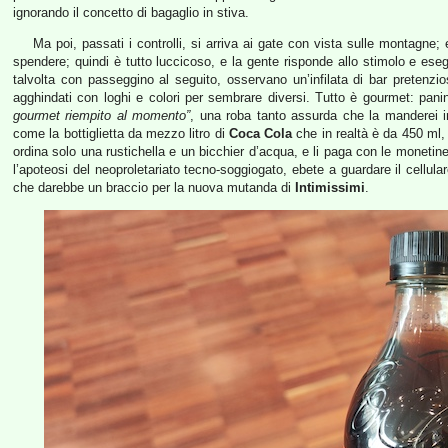
ignorando il concetto di bagaglio in stiva.
Ma poi, passati i controlli, si arriva ai gate con vista sulle montagne;
spendere; quindi è tutto luccicoso, e la gente risponde allo stimolo e eseg
talvolta con passeggino al seguito, osservano un’infilata di bar pretenzio
agghindati con loghi e colori per sembrare diversi. Tutto è gourmet: pani
gourmet riempito al momento”
, una roba tanto assurda che la manderei 
come la bottiglietta da mezzo litro di
Coca Cola
che in realtà è da 450 ml, 
ordina solo una rustichella e un bicchier d’acqua, e li paga con le moneti
l’apoteosi del neoproletariato tecno-soggiogato, ebete a guardare il cellul
che darebbe un braccio per la nuova mutanda di
Intimissimi
.