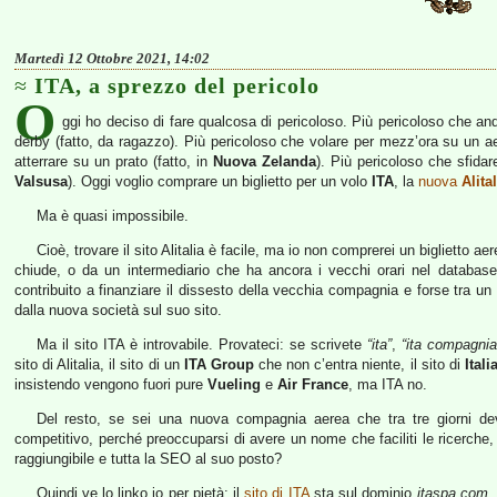
Martedì 12 Ottobre 2021, 14:02
ITA, a sprezzo del pericolo
O
ggi ho deciso di fare qualcosa di pericoloso. Più pericoloso che an
derby (fatto, da ragazzo). Più pericoloso che volare per mezz’ora su un a
atterrare su un prato (fatto, in
Nuova Zelanda
). Più pericoloso che sfidar
Valsusa
). Oggi voglio comprare un biglietto per un volo
ITA
, la
nuova
Alita
Ma è quasi impossibile.
Cioè, trovare il sito Alitalia è facile, ma io non comprerei un biglietto ae
chiude, o da un intermediario che ha ancora i vecchi orari nel database
contribuito a finanziare il dissesto della vecchia compagnia e forse tra 
dalla nuova società sul suo sito.
Ma il sito ITA è introvabile. Provateci: se scrivete
“ita”
,
“ita compagnia
sito di Alitalia, il sito di un
ITA Group
che non c’entra niente, il sito di
Itali
insistendo vengono fuori pure
Vueling
e
Air France
, ma ITA no.
Del resto, se sei una nuova compagnia aerea che tra tre giorni dev
competitivo, perché preoccuparsi di avere un nome che faciliti le ricerch
raggiungibile e tutta la SEO al suo posto?
Quindi ve lo linko io per pietà: il
sito di ITA
sta sul dominio
itaspa.com
.