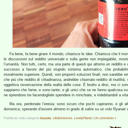
Fa bene, fa bene girare il mondo; chiarisce le idee. Chiarisce che il m
le discussioni sul reddito universale e sulla gente non impiegabile, most
l’umanità. Non tutti, certo, ma una parte di questi qui attorno un reddito e 
successo a favore del più stupido sistema automatico, che probabilm
moralmente superiore. Quindi, non proporrò soluzioni finali; non sarebbe 
che più che reddito di cittadinanza, andrebbe chiamato reddito di inutilità;
oggettiva osservazione della realtà delle cose. È brutto a dirsi, ma ci s
sappiamo che farne, e sono tante; e gli unici che se ne fanno qualcosa sono
ne riprendono tre facendogliele spendere in minchiate, e indebitandoli a vita
Ma ora, perdonate l’eresia; sono sicuro che pochi capiranno, e gli al
domenica; sperando d’essere almeno in grado di salire su un volo Ryanair
Pubblicato nella categoria
Itaaaalia
,
Life&Universe
,
LonelyPlanet
|
Un commento »