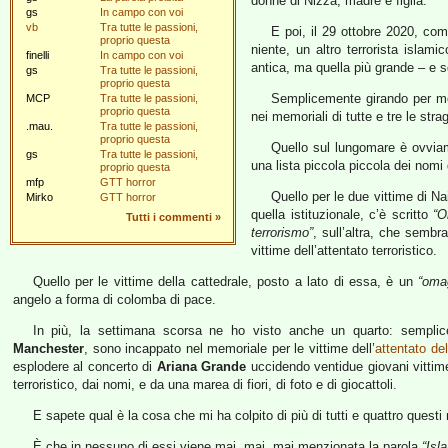
donne di Nizza, madre e figlia.
gs
In campo con voi
vb
Tra tutte le passioni,
E poi, il 29 ottobre 2020, co
proprio questa
niente, un altro terrorista islami
finelli
In campo con voi
antica, ma quella più grande – e 
gs
Tra tutte le passioni,
proprio questa
Semplicemente girando per mez
MCP
Tra tutte le passioni,
proprio questa
nei memoriali di tutte e tre le strag
.mau.
Tra tutte le passioni,
proprio questa
Quello sul lungomare è ovviame
gs
Tra tutte le passioni,
una lista piccola piccola dei nomi 
proprio questa
mfp
GTT horror
Quello per le due vittime di Na
Mirko
GTT horror
quella istituzionale, c’è scritto
“O
Tutti i commenti
»
terrorismo”
, sull’altra, che sembra
vittime dell’attentato terroristico.
Quello per le vittime della cattedrale, posto a lato di essa, è un
“omag
angelo a forma di colomba di pace.
In più, la settimana scorsa ne ho visto anche un quarto: sempl
Manchester
, sono incappato nel memoriale per le vittime dell’
attentato d
esplodere al concerto di
Ariana Grande
uccidendo ventidue giovani vittim
terroristico, dai nomi, e da una marea di fiori, di foto e di giocattoli.
E sapete qual è la cosa che mi ha colpito di più di tutti e quattro questi
È che in nessuno di essi viene mai, mai, mai menzionata la parola
“Isl