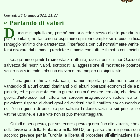
Giovedì 30 Giugno 2022, 21:27
Parlando di valori
D
unque ricapitoliamo, perché non succede spesso che io prenda in ma
possa parlare, né tantomeno esprimere opinioni complesse e poco ufficialm
rantaggio minimo che caratterizza l’interfaccia con cui normalmente venite
farsi divorare dal mondo, prendete e mangiatene tutti: è il motto dei social
Coaguliamo quindi la circostanza attuale, quella per cui noi Occident
salvezza dei nostri valori, sottoposti all’aggressione di mostruose potenze
senso non s’intende solo una direzione, ma proprio un significato.
E’ una guerra che ci costa cara, ma non importa; perché non è certo una
vantaggio di alcuni gruppi dominanti o di alcuni operatori economici della
pianeta, ed è per questo che la guerra non può essere fermata, che deve an
guerra d’interesse, beh, allora non sarebbe irragionevole chiedersi se t
prevalente rispetto ai danni gravi ed evidenti che il conflitto sta causando a
no, è una guerra di principio per salvare la democrazia, e sui principi 
vittime ucraine, e sulle vite non si può mercanteggiare.
Quindi è per questo, per sostenere questa guerra fino alla vittoria, ch
della
Svezia
e della
Finlandia
nella
NATO
, un passo che migliorerà sen
accordo prevede per la
Turchia
la libertà di procedere all’eliminazione fisi