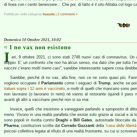
di linea con i centri benessere… Che poi, di fatto è il sito Alitalia col log
Pubblicato nella categoria
Itaaaalia
|
2 commenti »
Domenica 10 Ottobre 2021, 10:02
I no vax non esistono
I
eri, 9 ottobre 2021, ci sono stati 2748 nuovi casi di coronavirus. Un 
doppio. E’ un confronto che non ha alcun senso, ma dato che per tutta l’
vaccini c’erano molti meno casi”
, sarebbe interessante sapere cosa direbbe
Sarebbe, perché di no vax, alla fine, non ce ne sono quasi più. Fa
vogliono occupare il
Parlamento
come i seguaci di
Trump
, anche se poi
italiani sopra i 12 anni è vaccinato
, e molti di quelli che mancano sono pe
non lavorano (o lavorano in nero) né vanno al ristorante (quindi il pass
avanti gli altri a vaccinarsi perché non si sa mai.
Invece, quelli che insistono a vaneggiare parlando a sproposito di dit
meno. Vivono in una realtà parallela che esiste solo grazie ai social e ai lo
sono popoli in rivolta contro
Draghi
e
Bill Gates
, autostrade bloccate da 
Pharma
, costituzioni scritte dal
Corrado Guzzanti
della
“casa delle libert
psicosi collettiva legata al rifiuto di una realtà frustrante, su cui si scriveran