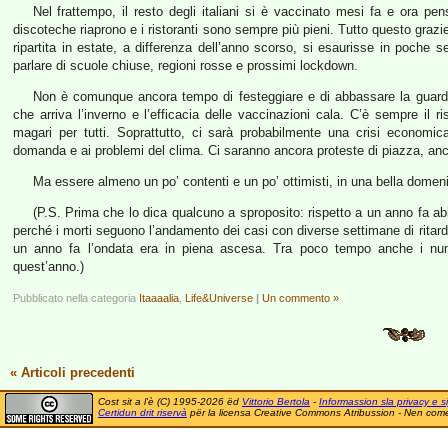
Nel frattempo, il resto degli italiani si è vaccinato mesi fa e ora pe
discoteche riaprono e i ristoranti sono sempre più pieni. Tutto questo gra
ripartita in estate, a differenza dell’anno scorso, si esaurisse in poch
parlare di scuole chiuse, regioni rosse e prossimi lockdown.
Non è comunque ancora tempo di festeggiare e di abbassare la guar
che arriva l’inverno e l’efficacia delle vaccinazioni cala. C’è sempre il r
magari per tutti. Soprattutto, ci sarà probabilmente una crisi economic
domanda e ai problemi del clima. Ci saranno ancora proteste di piazza, anc
Ma essere almeno un po’ contenti e un po’ ottimisti, in una bella domenic
(P.S. Prima che lo dica qualcuno a sproposito: rispetto a un anno fa 
perché i morti seguono l’andamento dei casi con diverse settimane di rit
un anno fa l’ondata era in piena ascesa. Tra poco tempo anche i nume
quest’anno.)
Pubblicato nella categoria
Itaaaalia
,
Life&Universe
|
Un commento »
« Articoli precedenti
Cost sit a l'è (C) 1995-2026 ëd
Vittorio Bertola
-
Informassion sla privacy e si
Certidun drit riservà
për la licensa Creative Commons Atribussion - Nen comer