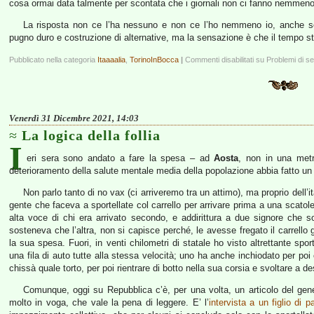
cosa ormai data talmente per scontata che i giornali non ci fanno nemmeno pi
La risposta non ce l’ha nessuno e non ce l’ho nemmeno io, anche s
pugno duro e costruzione di alternative, ma la sensazione è che il tempo 
Pubblicato nella categoria
Itaaaalia
,
TorinoInBocca
|
Commenti disabilitati
su Problemi di s
Venerdì 31 Dicembre 2021, 14:03
La logica della follia
I
eri sera sono andato a fare la spesa – ad
Aosta
, non in una metr
deterioramento della salute mentale media della popolazione abbia fatto un a
Non parlo tanto di no vax (ci arriveremo tra un attimo), ma proprio dell’
gente che faceva a sportellate col carrello per arrivare prima a una scatol
alta voce di chi era arrivato secondo, e addirittura a due signore che 
sosteneva che l’altra, non si capisce perché, le avesse fregato il carrell
la sua spesa. Fuori, in venti chilometri di statale ho visto altrettante s
una fila di auto tutte alla stessa velocità; uno ha anche inchiodato per poi c
chissà quale torto, per poi rientrare di botto nella sua corsia e svoltare a de
Comunque, oggi su Repubblica c’è, per una volta, un articolo del gene
molto in voga, che vale la pena di leggere. E’ l’
intervista a un figlio di 