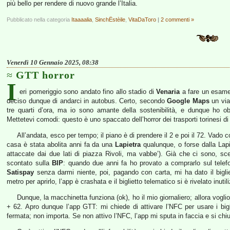
più bello per rendere di nuovo grande l’Italia.
Pubblicato nella categoria
Itaaaalia
,
SinchËstèile
,
VitaDaToro
|
2 commenti »
Venerdì 10 Gennaio 2025, 08:38
GTT horror
I
eri pomeriggio sono andato fino allo stadio di
Venaria
a fare un esame
deciso dunque di andarci in autobus. Certo, secondo
Google Maps
un via
tre quarti d’ora, ma io sono amante della sostenibilità, e dunque ho o
Mettetevi comodi: questo è uno spaccato dell’horror dei trasporti torinesi di
All’andata, esco per tempo; il piano è di prendere il 2 e poi il 72. Vado
casa è stata abolita anni fa da una
Lapietra
qualunque, o forse dalla Lapi
attaccate dai due lati di piazza Rivoli, ma vabbe’). Già che ci sono, sc
scontato sulla
BIP
: quando due anni fa ho provato a comprarlo sul telefon
Satispay
senza darmi niente, poi, pagando con carta, mi ha dato il bigliet
metro per aprirlo, l’app è crashata e il biglietto telematico si è rivelato inuti
Dunque, la macchinetta funziona (ok), ho il mio giornaliero; allora voglio
+ 62. Apro dunque l’app GTT: mi chiede di attivare l’NFC per usare i biglie
fermata; non importa. Se non attivo l’NFC, l’app mi sputa in faccia e si chi