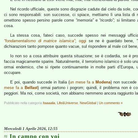
Nel ricordo ufficiale, queste sono disgrazie cadute dal cielo da sole, c
ci sono responsabili: son successe, ci spiace, mettiamo lì una lista d
omettono spesso persino parole come
“memoria”
e
“ricordo”;
si limitano
cosa.
La stessa cosa, fateci caso, succede spesso nei messaggi ufficia
“fondamentalismo di matrice islamica”
;
oggi
se ne è guardato bene,
dichiarazioni tanto pompose quanto vacue, sul rispondere al male col bene, s
Io non so a cosa attribuire questa situazione; se è codardia, se è pr
faccia magicamente sparire. Naturalmente, il terrorismo islamico è solo u
ormai endemico, che si ripete continuamente in molte parti d’Europa,
occupare.
E poi, quando succede in Italia (
un mese fa a
Modena
) non succede 
mese fa a
Belfast
) ormai partono i pogrom; quindi, il problema non è co
peggiori. Ma noi, come società, non abbiamo nemmeno ancora raggiunto la 
Pubblicato nella categoria
Itaaaalia
,
Life&Universe
,
NewGlobal
|
Un commento »
Mercoledì 1 Aprile 2026, 12:55
In campo con voi