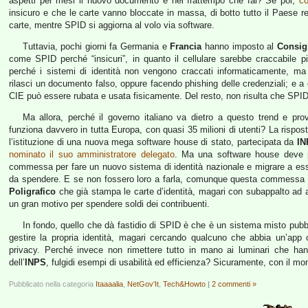
aspetti per mesi il nuovo documento e nel frattempo che fai? Se poi,
c
insicuro e che le carte vanno bloccate in massa, di botto tutto il Paese re
carte, mentre SPID si aggiorna al volo via software.
Tuttavia, pochi giorni fa Germania e
Francia
hanno imposto al
Consig
come SPID perché “insicuri”, in quanto il cellulare sarebbe craccabile p
perché i sistemi di identità non vengono craccati informaticamente, m
rilasci un documento falso, oppure facendo phishing delle credenziali; e a q
CIE può essere rubata e usata fisicamente. Del resto, non risulta che SPID 
Ma allora, perché il governo italiano va dietro a questo trend e prov
funziona davvero in tutta Europa, con quasi 35 milioni di utenti? La rispos
l’istituzione di una nuova mega software house di stato, partecipata da
IN
nominato il suo amministratore delegato
. Ma una software house deve p
commessa per fare un nuovo sistema di identità nazionale e migrare a esso 
da spendere. E se non fossero loro a farla, comunque questa commessa la
Poligrafico
che già stampa le carte d’identità, magari con subappalto ad a
un gran motivo per spendere soldi dei contribuenti.
In fondo, quello che dà fastidio di SPID è che è un sistema misto pubblico
gestire la propria identità, magari cercando qualcuno che abbia un’app 
privacy. Perché invece non rimettere tutto in mano ai luminari che hann
dell’
INPS
, fulgidi esempi di usabilità ed efficienza? Sicuramente, con il mo
Pubblicato nella categoria
Itaaaalia
,
NetGov'It
,
Tech&Howto
|
2 commenti »