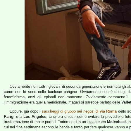
Ovviamente non tutti i giovani di seconda generazione e non tutti gli abi
come non lo sono nelle banlieue parigine. Ovviamente non è che gli ital
femminismo, anzi gli episodi non mancano. Ovviamente nemmeno i g
l’immigrazione era quella meridionale, magari si sarebbe parlato delle
Valle
Eppure, già dopo i
saccheggi di gruppo nei negozi di
via Roma
dello s
Parigi
o a
Los Angeles
, ci si era chiesti come evitare la prevedibile fut
trasformazione di molte parti di Torino nord in un gigantesco
Molenbeek
in
cui nel fine settimana escono le bande e tanto per fare qualcosa vanno a pic