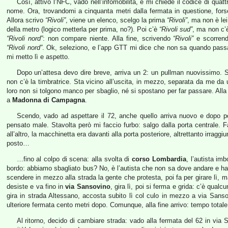
Così, attivo l’NFC, vado nell’infomobilità, e mi chiede il codice di quatt
nome. Ora, trovandomi a cinquanta metri dalla fermata in questione, fors
Allora scrivo
“Rivoli”
, viene un elenco, scelgo la prima
“Rivoli”
, ma non è lei
della metro (logico metterla per prima, no?). Poi c’è
“Rivoli sud”
, ma non c
“Rivoli nord”
: non compare niente. Alla fine, scrivendo
“Rivoli”
e scorrend
“Rivoli nord”
. Ok, seleziono, e l’app GTT mi dice che non sa quando passa
mi metto lì e aspetto.
Dopo un’attesa devo dire breve, arriva un 2: un pullman nuovissimo. Sa
non c’è la timbratrice. Sta vicino all’uscita, in mezzo, separata da me da u
loro non si tolgono manco per sbaglio, né si spostano per far passare. Alla f
a
Madonna di Campagna
.
Scendo, vado ad aspettare il 72, anche quello arriva nuovo e dopo po
pensato male. Stavolta però mi faccio furbo: salgo dalla porta centrale. 
all’altro, la macchinetta era davanti alla porta posteriore, altrettanto irragg
posto…
…fino al colpo di scena: alla svolta di
corso Lombardia
, l’autista i
bordo: abbiamo sbagliato bus? No, è l’autista che non sa dove andare e ha s
scendere in mezzo alla strada la gente che protesta, poi fa per girare lì, 
desiste e va fino in
via Sansovino
, gira lì, poi si ferma e grida: c’è qu
gira in strada Altessano, accosta subito lì col culo in mezzo a via Sanso
ulteriore fermata cento metri dopo. Comunque, alla fine arrivo: tempo totale
Al ritorno, decido di cambiare strada: vado alla fermata del 62 in via