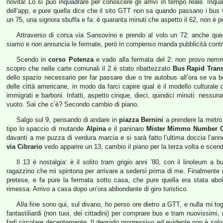
novità! Lo si può inquadrare per conoscere gli arrivi in tempo reale. Inqu
dell’app, e pure quella dice che il sito GTT non sa quando passano i bus 
un 75, una signora sbuffa e fa: è quaranta minuti che aspetto il 62, non è p
Attraverso di corsa via Sansovino e prendo al volo un 72: anche ques
siamo e non annuncia le fermate, però in compenso manda pubblicità contro 
Scendo in
corso Potenza
e vado alla fermata del 2: non provo nemmen
scopro che nelle carte comunali il 2 è stato ribattezzato
Bus Rapid Trans
dello spazio necessario per far passare due o tre autobus all’ora se va b
delle città americane, in modo da farci capire qual è il modello culturale di
immigrati e barboni. Infatti, aspetto cinque, dieci, quindici minuti: nessu
vuoto. Sai che c’è? Secondo cambio di piano.
Salgo sul 9, pensando di andare in
piazza Bernini
a prendere la metro
tipo lo spaccio di mutande
Alpina
e il paninaro
Mister Mimmo Number 
davanti a me puzza di verdura marcia e si sarà fatto l’ultima doccia l’an
via Cibrario
vedo apparire un 13, cambio il piano per la terza volta e scend
Il 13 è nostalgia: è il solito tram grigio anni ’80, con il linoleum a 
ragazzino che mi spintona per arrivare a sedersi prima di me. Finalmente 
pretese, e fa pure la fermata sotto casa, che pure quella era stata abo
rimessa. Arrivo a casa dopo un’ora abbondante di giro turistico.
Alla fine sono qui, sul divano, ho perso ore dietro a GTT, e nulla mi t
fantastiliardi (non tuoi, dei cittadini) per comprare bus e tram nuovissimi
farli circolare decentemente. Il degrado progressivo ed evidente non è sol