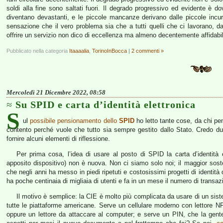
soldi alla fine sono saltati fuori. Il degrado progressivo ed evidente 
diventano devastanti, e le piccole mancanze derivano dalle piccole incur
sensazione che il vero problema sia che a tutti quelli che ci lavorano, dal
offrire un servizio non dico di eccellenza ma almeno decentemente affidabi
Pubblicato nella categoria
Itaaaalia
,
TorinoInBocca
|
2 commenti »
Mercoledì 21 Dicembre 2022, 08:58
Su SPID e carta d’identità elettronica
S
ul
possibile pensionamento dello
SPID
ho letto tante cose, da chi pen
contento perché vuole che tutto sia sempre gestito dallo Stato. Credo du
fornire alcuni elementi di riflessione.
Per prima cosa, l’idea di usare al posto di SPID la carta d’identità e
apposito dispositivo) non è nuova. Non ci siamo solo noi; il maggior soste
che negli anni ha messo in piedi ripetuti e costosissimi progetti di identità 
ha poche centinaia di migliaia di utenti e fa in un mese il numero di transaz
Il motivo è semplice: la CIE è molto più complicata da usare di un sis
tutte le piattaforme americane. Serve un cellulare moderno con lettore
oppure un lettore da attaccare al computer; e serve un PIN, che la gente