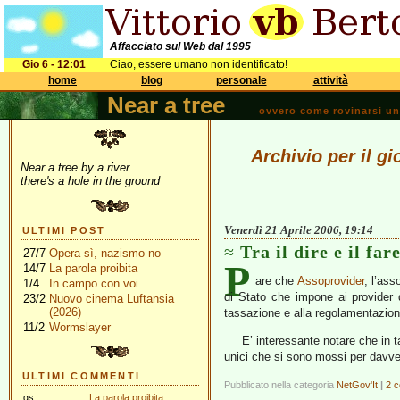
Affacciato sul Web dal 1995
Gio 6 - 12:01
Ciao, essere umano non identificato!
home
blog
personale
attività
Near a tree
ovvero come rovinarsi una 
Archivio per il gi
Near a tree by a river
there's a hole in the ground
Venerdì 21 Aprile 2006, 19:14
ULTIMI POST
Tra il dire e il far
27/7
Opera sì, nazismo no
P
14/7
La parola proibita
are che
Assoprovider
, l’as
1/4
In campo con voi
di Stato che impone ai provider
23/2
Nuovo cinema Luftansia
(2026)
tassazione e alla regolamentazione
11/2
Wormslayer
E’ interessante notare che in t
unici che si sono mossi per davve
ULTIMI COMMENTI
Pubblicato nella categoria
NetGov'It
|
2 
gs
La parola proibita