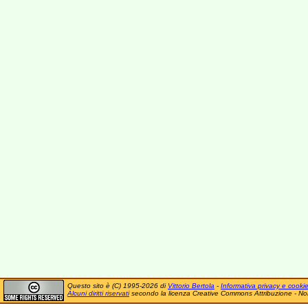
Questo sito è (C) 1995-2026 di
Vittorio Bertola
-
Informativa privacy e cooki
Alcuni diritti riservati
secondo la licenza Creative Commons Attribuzione - No