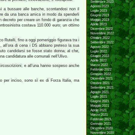
Settembre 2023
Agosto 2023
esi a bussare alle banche, scontandosi non il
Luglio 2023
icipare da una banca amica in modo da spenderli
Giugno 2023
un decreto per creare un fondo di garanzia che
Maggio 2023
Aprile 2023
entrosinistra costava 110.000 euro; un ottimo
Dicembre 2022
Novembre 2022
Ottobre 2022
 Rutelli, fino a oggi pomeriggio figurava tra i
Settembre 2022
ti, all’ora di cena i DS abbiano preteso la sua
Agosto 2022
uto candidarsi se fosse stato donna; al che,
Luglio 2022
na candidatura alle comunali nell’Ulivo.
Giugno 2022
Aprile 2022
Marzo 2022
circoscrizioni; e all’una hanno sospeso anche
Febbraio 2022
Gennaio 2022
Dicembre 2021
to per inciso, sono sì ex di Forza Italia, ma
Ottobre 2021
Settembre 2021
Agosto 2021
Luglio 2021
Giugno 2021
Maggio 2021
Aprile 2021
Marzo 2021
Febbraio 2021
Gennaio 2021
Dicembre 2020
Novembre 2020