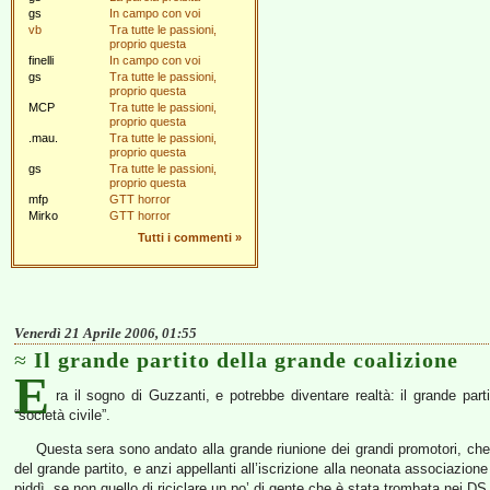
gs
In campo con voi
vb
Tra tutte le passioni,
proprio questa
finelli
In campo con voi
gs
Tra tutte le passioni,
proprio questa
MCP
Tra tutte le passioni,
proprio questa
.mau.
Tra tutte le passioni,
proprio questa
gs
Tra tutte le passioni,
proprio questa
mfp
GTT horror
Mirko
GTT horror
Tutti i commenti
»
Venerdì 21 Aprile 2006, 01:55
Il grande partito della grande coalizione
E
ra il sogno di Guzzanti, e potrebbe diventare realtà: il grande par
“società civile”.
Questa sera sono andato alla grande riunione dei grandi promotori, che v
del grande partito, e anzi appellanti all’iscrizione alla neonata associazion
piddì, se non quello di riciclare un po’ di gente che è stata trombata nei DS 