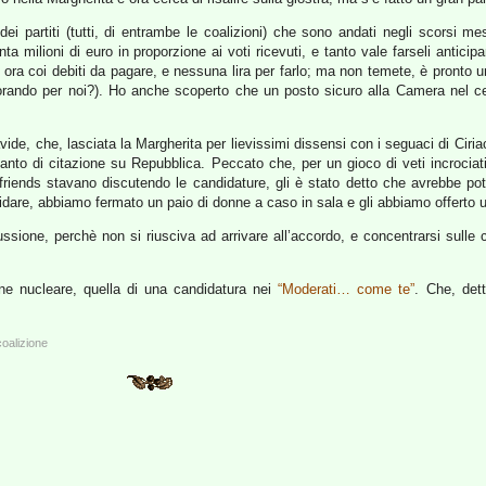
dei partiti (tutti, di entrambe le coalizioni) che sono andati negli scorsi m
llanta milioni di euro in proporzione ai voti ricevuti, e tanto vale farseli ant
o ora coi debiti da pagare, e nessuna lira per farlo; ma non temete, è pronto 
avorando per noi?). Ho anche scoperto che un posto sicuro alla Camera nel c
de, che, lasciata la Margherita per lievissimi dissensi con i seguaci di Ciriaco
n tanto di citazione su Repubblica. Peccato che, per un gioco di veti incrocia
iends stavano discutendo le candidature, gli è stato detto che avrebbe pot
ndidare, abbiamo fermato un paio di donne a caso in sala e gli abbiamo offerto u
ione, perchè non si riusciva ad arrivare all’accordo, e concentrarsi sulle 
one nucleare, quella di una candidatura nei
“Moderati… come te”
. Che, det
coalizione