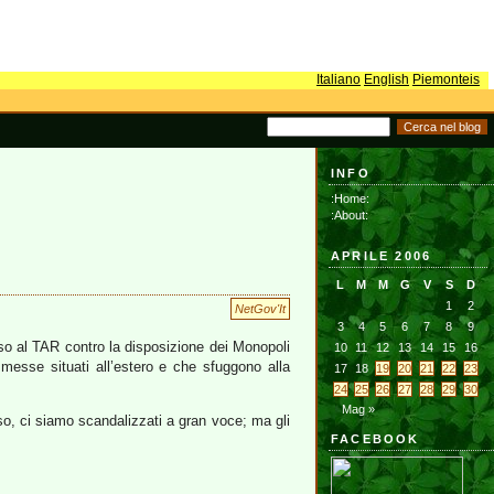
Italiano
English
Piemonteis
INFO
:Home:
:About:
APRILE 2006
L
M
M
G
V
S
D
1
2
NetGov'It
3
4
5
6
7
8
9
rso al TAR contro la disposizione dei Monopoli
10
11
12
13
14
15
16
messe situati all’estero e che sfuggono alla
17
18
19
20
21
22
23
24
25
26
27
28
29
30
Mag »
eso, ci siamo scandalizzati a gran voce; ma gli
FACEBOOK