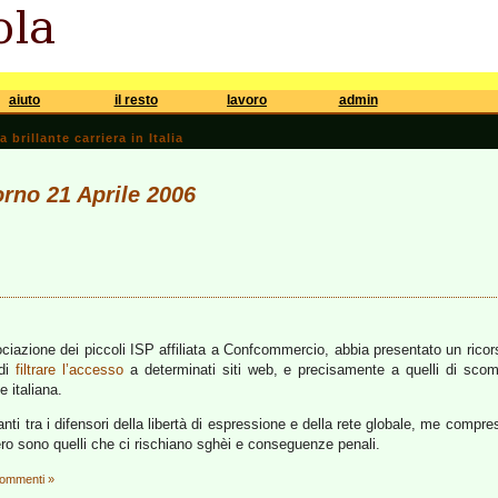
aiuto
il resto
lavoro
admin
brillante carriera in Italia
orno 21 Aprile 2006
e
sociazione dei piccoli ISP affiliata a Confcommercio, abbia presentato un rico
 di
filtrare l’accesso
a determinati siti web, e precisamente a quelli di scom
 italiana.
anti tra i difensori della libertà di espressione e della rete globale, me compr
ro sono quelli che ci rischiano sghèi e conseguenze penali.
commenti »