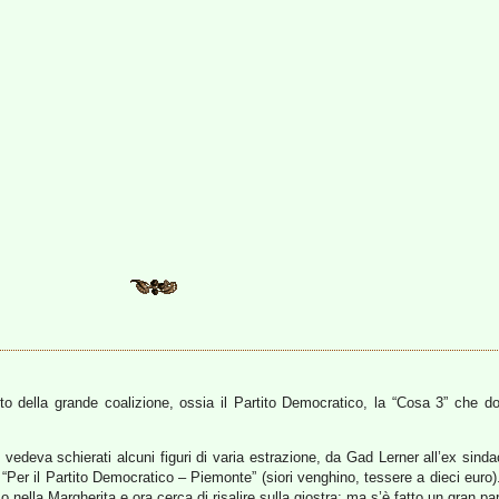
tito della grande coalizione, ossia il Partito Democratico, la “Cosa 3” che
edeva schierati alcuni figuri di varia estrazione, da Gad Lerner all’ex sindaco
e “Per il Partito Democratico – Piemonte” (siori venghino, tessere a dieci euro)
o nella Margherita e ora cerca di risalire sulla giostra; ma s’è fatto un gran pa