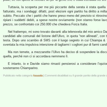
Tuttavia, la scoperta per me più piccante della serata è stata quella 
fatturato, ma i sondaggi: difatti, post elezioni ogni partito ha diritto a mi
subito. Peccato che i partiti che hanno preso meno del previsto si ritrovin
ripiani i suddetti debiti, a spese nostre ovviamente (non stanno forse l
prezzo, se confrontato coi 250.000 che chiedeva Forza Italia.
Nel frattempo, mi sono trovato davanti alla telenovela del mio amico Davi
candidati alle comunali del listone dell’Ulivo, in quota “non allineati”, co
testa. Dopo uno scambio di SMS con il luogo segreto in cui Chiampa & fr
sventata la mia impulsiva intenzione di tagliarmi i coglioni pur di farmi ca
Ma non temete, a mezzanotte l’Ulivo ha deciso di sospendere la discuss
quella, perchè non ci si accordava nemmeno lì.
E intanto, io e Davide siamo rimasti pensierosi a considerare l’opzi
sosterranno Chiamparino.
Pubblicato nella categoria
Itaaaalia
|
Commenti disabilitati
su Il grande partito della grande 