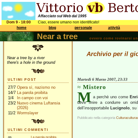
Affacciato sul Web dal 1995
Dom 9 - 18:00
Ciao, essere umano non identificato!
home
blog
personale
attività
Near a tree
ovvero come rovinarsi una 
Archivio per il g
Near a tree by a river
there's a hole in the ground
Martedì 6 Marzo 2007, 23:33
ULTIMI POST
Mistero
27/7
Opera sì, nazismo no
M
14/7
La parola proibita
a perchè uno come
Enr
1/4
In campo con voi
deve finire a condurre un orri
23/2
Nuovo cinema Luftansia
(2026)
dell’insopportabile
Lucignolo
, su
11/2
Wormslayer
Pubblicato nella categoria
Culturacultura
ULTIMI COMMENTI
gs
La parola proibita