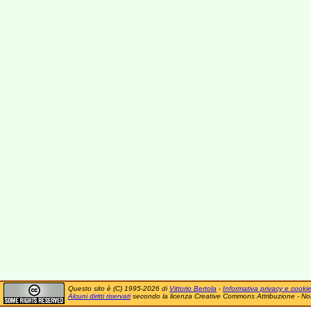
Questo sito è (C) 1995-2026 di
Vittorio Bertola
-
Informativa privacy e cooki
Alcuni diritti riservati
secondo la licenza Creative Commons Attribuzione - No