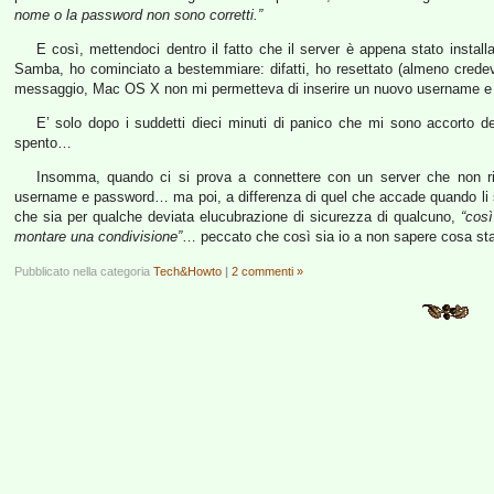
nome o la password non sono corretti.”
E così, mettendoci dentro il fatto che il server è appena stato instal
Samba, ho cominciato a bestemmiare: difatti, ho resettato (almeno credev
messaggio, Mac OS X non mi permetteva di inserire un nuovo username e
E’ solo dopo i suddetti dieci minuti di panico che mi sono accorto 
spento…
Insomma, quando ci si prova a connettere con un server che non r
username e password… ma poi, a differenza di quel che accade quando li sb
che sia per qualche deviata elucubrazione di sicurezza di qualcuno,
“cos
montare una condivisione”
… peccato che così sia io a non sapere cosa s
Pubblicato nella categoria
Tech&Howto
|
2 commenti »