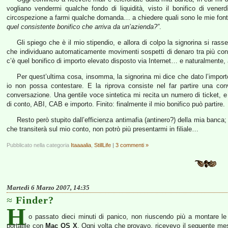
vogliano vendermi qualche fondo di liquidità, visto il bonifico di vener
circospezione a farmi qualche domanda… a chiedere quali sono le mie fonti 
quel consistente bonifico che arriva da un’azienda?”
.
Gli spiego che è il mio stipendio, e allora di colpo la signorina si ra
che individuano automaticamente movimenti sospetti di denaro tra più conti,
c’è quel bonifico di importo elevato disposto via Internet… e naturalmente, 
Per quest’ultima cosa, insomma, la signorina mi dice che dato l’impor
io non possa contestare. E la riprova consiste nel far partire una conv
conversazione. Una gentile voce sintetica mi recita un numero di ticket, e
di conto, ABI, CAB e importo. Finito: finalmente il mio bonifico può partire.
Resto però stupito dall’efficienza antimafia (antinero?) della mia banca;
che transiterà sul mio conto, non potrò più presentarmi in filiale…
Pubblicato nella categoria
Itaaaalia
,
StillLife
|
3 commenti »
Martedì 6 Marzo 2007, 14:35
Finder?
H
o passato dieci minuti di panico, non riuscendo più a montare l
portatile con
Mac OS X
. Ogni volta che provavo, ricevevo il seguente me