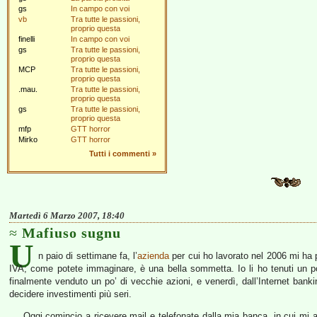
gs
In campo con voi
vb
Tra tutte le passioni,
proprio questa
finelli
In campo con voi
gs
Tra tutte le passioni,
proprio questa
MCP
Tra tutte le passioni,
proprio questa
.mau.
Tra tutte le passioni,
proprio questa
gs
Tra tutte le passioni,
proprio questa
mfp
GTT horror
Mirko
GTT horror
Tutti i commenti
»
Martedì 6 Marzo 2007, 18:40
Mafiuso sugnu
U
n paio di settimane fa, l’
azienda
per cui ho lavorato nel 2006 mi ha pa
IVA; come potete immaginare, è una bella sommetta. Io li ho tenuti un po’ 
finalmente venduto un po’ di vecchie azioni, e venerdì, dall’Internet bankin
decidere investimenti più seri.
Oggi comincio a ricevere mail e telefonate dalla mia banca, in cui m