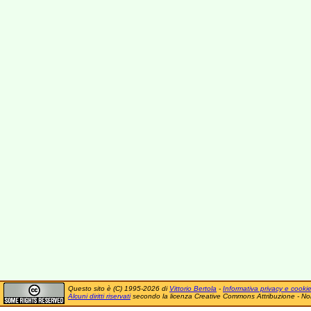
Questo sito è (C) 1995-2026 di
Vittorio Bertola
-
Informativa privacy e cooki
Alcuni diritti riservati
secondo la licenza Creative Commons Attribuzione - No