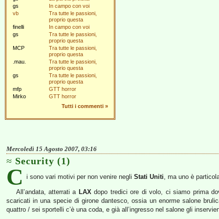
gs
In campo con voi
vb
Tra tutte le passioni,
proprio questa
finelli
In campo con voi
gs
Tra tutte le passioni,
proprio questa
MCP
Tra tutte le passioni,
proprio questa
.mau.
Tra tutte le passioni,
proprio questa
gs
Tra tutte le passioni,
proprio questa
mfp
GTT horror
Mirko
GTT horror
Tutti i commenti
»
Mercoledì 15 Agosto 2007, 03:16
Security (1)
C
i sono vari motivi per non venire negli
Stati Uniti
, ma uno è particol
All’andata, atterrati a
LAX
dopo tredici ore di volo, ci siamo prima dov
scaricati in una specie di girone dantesco, ossia un enorme salone brulica
quattro / sei sportelli c’è una coda, e già all’ingresso nel salone gli inserv