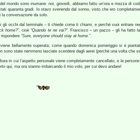
o del mondo sono inumane: noi, giovedì, abbiamo fatto un’ora e mezza di coda
tati quaranta gradi. Io stavo svenendo dal sonno, visto che ero completament
i la conversazione da solo.
ai gli occhi dal terminale – ti chiede come ti chiami, e perché vuoi entrare neg
ack home?”
, cioè
“Quando te ne vai?”
. Francisco – un pazzo – gli ha fatto l
a rispondere
“Sure, everyone should stay at home.”
.
ta viene bellamente superata; come quando domenica pomeriggio si è piantato
on sono state nemmeno lasciate scendere dagli aerei (perché una volta che sei a
 cultura in cui l’aspetto personale viene completamente cancellato, e le perso
certo qui, ma ora stanno imbarcando il mio volo, per cui devo andare!