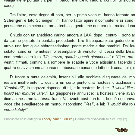
valigia viene portata via per l’imbarco, mentre io vado ai controlli di sicu
caso).
Tra l’altro, cosa degna di nota, per la prima volta mi hanno fermato 
Schengen
e lato Schengen: mi hanno fatto aprire il computer e si sono a
penso che comincino a stare attenti alla gente che compra elettronica durante
Chiudo con un aneddoto carino: ancora a LAX, dopo i controlli, sono an
da cui ho postato la puntata precedente. Ero lì spaparanzato godendomi 
arriva una famigliola abbronzatissima, padre madre e due bambini. Dal l
subito: sono un temutissimo esemplare di venditori di cessi della
Bria
commentano tra loro
“Uè, cazzo, guarda quanti giapponesi”
e
“Figa, ma c
vestiti firmati, comincia a rompere le scatole a voce altissima, facendo 
quattro si avvicinano al banco e imboscano banane e lattine di coca-cola, c
Di fronte a tanta calamità, insensibili alle occhiate disgustate del m
restare indifferente. E così, a un certo punto una hostess crucchissim
“Frankfurt?”
, la ragazza risponde di sì, e la hostess le dice:
“I would like
board ten minutes later.”
. La giapponese annuisce; la hostess viene avan
dice anche a me la stessa frase. Va avanti così con tutti, finché non arriva
voce che sveglierebbe un morto, rispondono
“Yes!”
, e lei:
“I would like to
immediately!”
.
Pubblicato nella categoria
LonelyPlanet
,
StillLife
|
Commenti disabilitati
su Security (2)