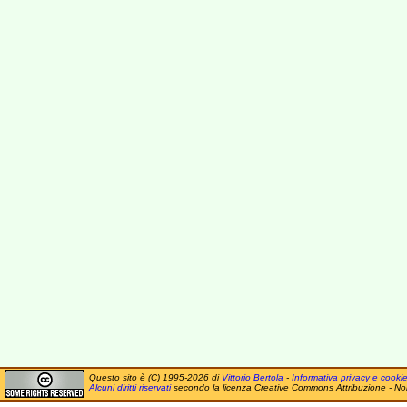
Questo sito è (C) 1995-2026 di
Vittorio Bertola
-
Informativa privacy e cooki
Alcuni diritti riservati
secondo la licenza Creative Commons Attribuzione - No