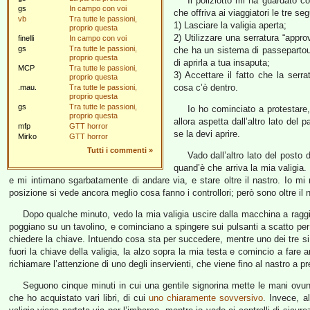
Il poliziotto mi ha guardato 
gs
In campo con voi
che offriva ai viaggiatori le tre se
vb
Tra tutte le passioni,
1) Lasciare la valigia aperta;
proprio questa
2) Utilizzare una serratura “appr
finelli
In campo con voi
gs
Tra tutte le passioni,
che ha un sistema di passepartout
proprio questa
di aprirla a tua insaputa;
MCP
Tra tutte le passioni,
3) Accettare il fatto che la serra
proprio questa
cosa c’è dentro.
.mau.
Tra tutte le passioni,
proprio questa
gs
Tra tutte le passioni,
Io ho cominciato a protestare,
proprio questa
allora aspetta dall’altro lato del 
mfp
GTT horror
se la devi aprire.
Mirko
GTT horror
Tutti i commenti
»
Vado dall’altro lato del posto 
quand’è che arriva la mia valigia. 
e mi intimano sgarbatamente di andare via, e stare oltre il nastro. Io m
posizione si vede ancora meglio cosa fanno i controllori; però sono oltre il 
Dopo qualche minuto, vedo la mia valigia uscire dalla macchina a raggi 
poggiano su un tavolino, e cominciano a spingere sui pulsanti a scatto pe
chiedere la chiave. Intuendo cosa sta per succedere, mentre uno dei tre si di
fuori la chiave della valigia, la alzo sopra la mia testa e comincio a fare
richiamare l’attenzione di uno degli inservienti, che viene fino al nastro a p
Seguono cinque minuti in cui una gentile signorina mette le mani ovun
che ho acquistato vari libri, di cui
uno chiaramente sovversivo
. Invece, al