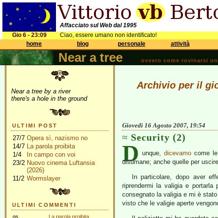
Affacciato sul Web dal 1995
Gio 6 - 23:09
Ciao, essere umano non identificato!
home
blog
personale
attività
Near a tree
ovvero come rovinarsi una 
Archivio per il g
Near a tree by a river
there's a hole in the ground
Giovedì 16 Agosto 2007, 19:54
ULTIMI POST
Security (2)
27/7
Opera sì, nazismo no
D
14/7
La parola proibita
unque,
dicevamo
come le 
1/4
In campo con voi
disumane; anche quelle per uscire
23/2
Nuovo cinema Luftansia
(2026)
In particolare, dopo aver ef
11/2
Wormslayer
riprendermi la valigia e portarla
consegnato la valigia e mi è stato
visto che le valigie aperte vengon
ULTIMI COMMENTI
gs
La parola proibita