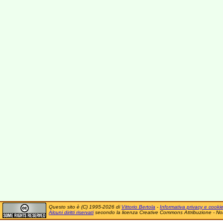
Questo sito è (C) 1995-2026 di
Vittorio Bertola
-
Informativa privacy e cooki
Alcuni diritti riservati
secondo la licenza Creative Commons Attribuzione - No