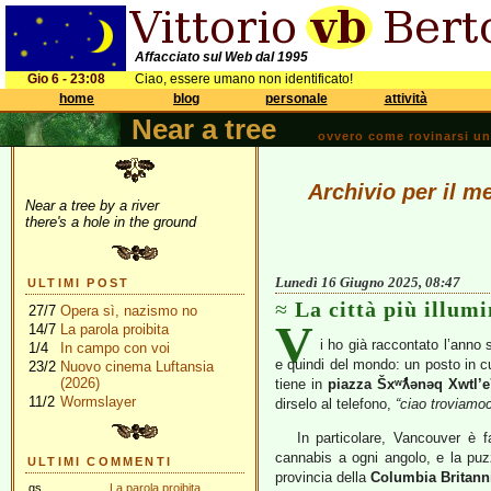
Affacciato sul Web dal 1995
Gio 6 - 23:08
Ciao, essere umano non identificato!
home
blog
personale
attività
Near a tree
ovvero come rovinarsi una 
Archivio per il m
Near a tree by a river
there's a hole in the ground
Lunedì 16 Giugno 2025, 08:47
ULTIMI POST
La città più illum
27/7
Opera sì, nazismo no
V
14/7
La parola proibita
i ho già raccontato l’anno
1/4
In campo con voi
e quindi del mondo: un posto in cui
23/2
Nuovo cinema Luftansia
(2026)
tiene in
piazza Šxʷƛ̓ənəq Xwtl’
11/2
Wormslayer
dirselo al telefono,
“ciao troviamo
In particolare, Vancouver è 
cannabis a ogni angolo, e la puz
ULTIMI COMMENTI
provincia della
Columbia Britann
gs
La parola proibita