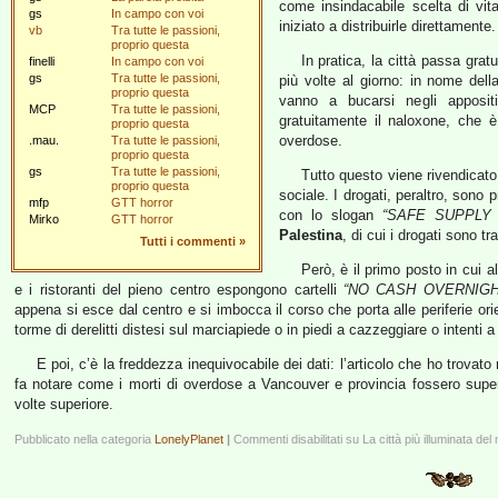
come insindacabile scelta di vit
gs
In campo con voi
iniziato a distribuirle direttamente.
vb
Tra tutte le passioni,
proprio questa
In pratica, la città passa grat
finelli
In campo con voi
gs
Tra tutte le passioni,
più volte al giorno: in nome del
proprio questa
vanno a bucarsi negli appositi
MCP
Tra tutte le passioni,
gratuitamente il naloxone, che 
proprio questa
overdose.
.mau.
Tra tutte le passioni,
proprio questa
gs
Tra tutte le passioni,
Tutto questo viene rivendicat
proprio questa
sociale. I drogati, peraltro, sono p
mfp
GTT horror
con lo slogan
“SAFE SUPPLY
Mirko
GTT horror
Palestina
, di cui i drogati sono tra
Tutti i commenti
»
Però, è il primo posto in cui a
e i ristoranti del pieno centro espongono cartelli
“NO CASH OVERNIGH
appena si esce dal centro e si imbocca il corso che porta alle periferie orie
torme di derelitti distesi sul marciapiede o in piedi a cazzeggiare o intenti a l
E poi, c’è la freddezza inequivocabile dei dati: l’articolo che ho trovato
fa notare come i morti di overdose a Vancouver e provincia fossero superi
volte superiore.
Pubblicato nella categoria
LonelyPlanet
|
Commenti disabilitati
su La città più illuminata de