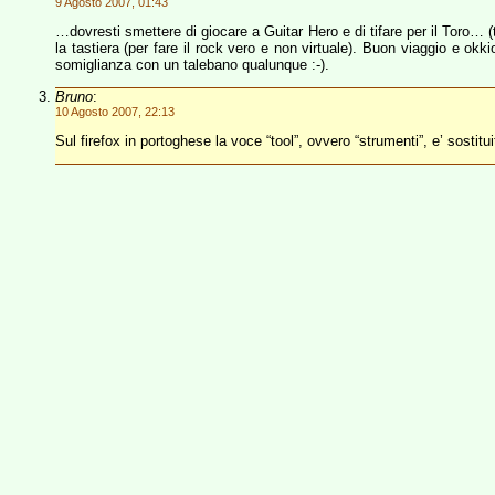
9 Agosto 2007, 01:43
…dovresti smettere di giocare a Guitar Hero e di tifare per il Toro… 
la tastiera (per fare il rock vero e non virtuale). Buon viaggio e okk
somiglianza con un talebano qualunque :-).
Bruno
:
10 Agosto 2007, 22:13
Sul firefox in portoghese la voce “tool”, ovvero “strumenti”, e’ sostit