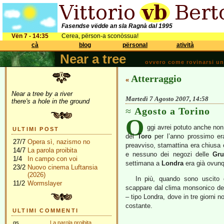
Fasendse vëdde an sla Ragnà dal 1995
Vën 7 - 14:35
Cerea, përson-a sconòssua!
cà
blog
përsonal
atività
Near a tree
ovvero come rovinarsi una 
Atterraggio
«
Near a tree by a river
Martedì 7 Agosto 2007, 14:58
there's a hole in the ground
Agosto a Torino
O
ggi avrei potuto anche non 
ULTIMI POST
del
Toro
per l’anno prossimo era 
27/7
Opera sì, nazismo no
preavviso, stamattina era chiusa e
14/7
La parola proibita
e nessuno dei negozi delle
Gr
1/4
In campo con voi
settimana a
Londra
era già ovunqu
23/2
Nuovo cinema Luftansia
(2026)
In più, quando sono uscito 
11/2
Wormslayer
scappare dal clima monsonico dell’
– tipo Londra, dove in tre giorni 
costante.
ULTIMI COMMENTI
gs
La parola proibita