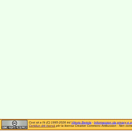
Cost sit a l'è (C) 1995-2026 ëd
Vittorio Bertola
-
Informassion sla privacy e si
Certidun drit riservà
për la licensa Creative Commons Atribussion - Nen comer