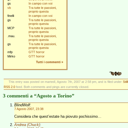
gs
In campo con voi
vb
Tra tutte le passioni,
proprio questa
finelli
In campo con voi
gs
Tra tutte le passioni,
proprio questa
MCP
Tra tutte le passioni,
proprio questa
.mau.
Tra tutte le passioni,
proprio questa
gs
Tra tutte le passioni,
proprio questa
mfp
GTT horror
Mirko
GTT horror
Tutti i commenti
»
This entry was posted on martedì, Agosto 7th, 2007 at 2:58 pm, and is filed under
Still
RSS 2.0
feed. Both comments and pings are currently closed.
3 commenti a “Agosto a Torino”
BlindWolf
:
7 Agosto 2007, 23:38
Considera che quest’estate ha piovuto pochissimo…
Andrea (Chuck)
: