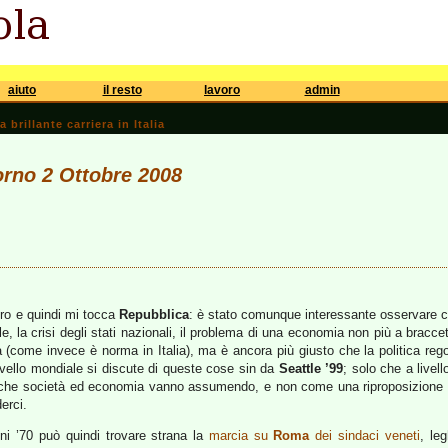
aiuto
il resto
lavoro
admin
brillante carriera in Italia
iorno 2 Ottobre 2008
ro e quindi mi tocca
Repubblica
: è stato comunque interessante osservare 
, la crisi degli stati nazionali, il problema di una economia non più a braccett
(come invece è norma in Italia), ma è ancora più giusto che la politica reg
ivello mondiale si discute di queste cose sin da
Seattle ’99
; solo che a livel
 che società ed economia vanno assumendo, e non come una riproposizione nos
derci.
nni ’70 può quindi trovare strana la
marcia su
Roma
dei sindaci veneti
, leg