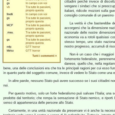
cittadini perché invece di discett
gs
In campo con voi
vengano i sindaci che si preoccupa
vb
Tra tutte le passioni,
proprio questa
italiani, ridicole mozioni sulla gu
finelli
In campo con voi
consiglio comunale di un paesino c
gs
Tra tutte le passioni,
proprio questa
La verità è che basterebbe dep
MCP
Tra tutte le passioni,
accorgersi che la dimensione nazio
proprio questa
nazionale delle nostre dimensioni
.mau.
Tra tutte le passioni,
proprio questa
economia va a rotoli qualsiasi co
gs
Tra tutte le passioni,
stesso tempo, uno stato nazionale
proprio questa
nostro progresso, accumuli di riso
mfp
GTT horror
Mirko
GTT horror
Non è un caso che i maggiori 
Tutti i commenti
»
fortemente federaliste, perenneme
danese, quello che, nella regolame
bene, una delle conclusioni era che tra le principali ragioni per cui esso fu
in quanto parte del soggetto comune, invece di vedere lo Stato come una en
In altre parole, nessuno Stato può avere successo se i suoi cittadini non
noi.
Per questo motivo, solo un forte federalismo può salvare l’Italia; una s
prodotte dal territorio; che rompa la sensazione di Stato nemico, e riporti 
senso di appartenenza delle persone allo Stato.
Certamente, in una unità nazionale da preservare vi è anche la necessit