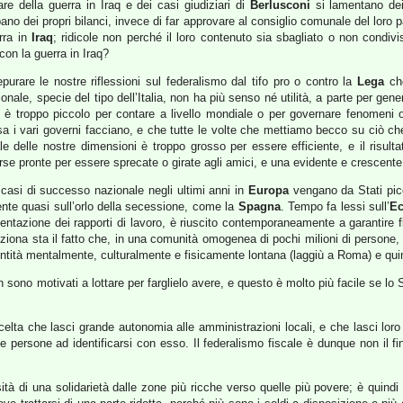
are della guerra in Iraq e dei casi giudiziari di
Berlusconi
si lamentano dei
no dei propri bilanci, invece di far approvare al consiglio comunale del loro
erra in
Iraq
; ridicole non perché il loro contenuto sia sbagliato o non condiv
on la guerra in Iraq?
urare le nostre riflessioni sul federalismo dal tifo pro o contro la
Lega
che
nale, specie del tipo dell’Italia, non ha più senso né utilità, a parte per gen
 è troppo piccolo per contare a livello mondiale o per governare fenomeni o
sa i vari governi facciano, e che tutte le volte che mettiamo becco su ciò ch
 delle nostre dimensioni è troppo grosso per essere efficiente, e il risult
rse pronte per essere sprecate o girate agli amici, e una evidente e crescente 
casi di successo nazionale negli ultimi anni in
Europa
vengano da Stati picco
nte quasi sull’orlo della secessione, come la
Spagna
. Tempo fa lessi sull’
Ec
ntazione dei rapporti di lavoro, è riuscito contemporaneamente a garantire fle
nziona sta il fatto che, in una comunità omogenea di pochi milioni di persone, t
tità mentalmente, culturalmente e fisicamente lontana (laggiù a Roma) e quind
 sono motivati a lottare per farglielo avere, e questo è molto più facile se lo 
celta che lasci grande autonomia alle amministrazioni locali, e che lasci loro
le persone ad identificarsi con esso. Il federalismo fiscale è dunque non il fi
à di una solidarietà dalle zone più ricche verso quelle più povere; è quindi