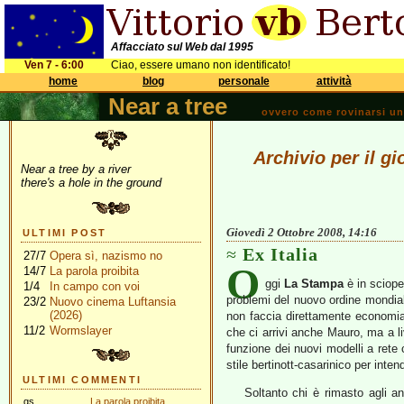
Affacciato sul Web dal 1995
Ven 7 - 6:00
Ciao, essere umano non identificato!
home
blog
personale
attività
Near a tree
ovvero come rovinarsi una 
Archivio per il g
Near a tree by a river
there's a hole in the ground
Giovedì 2 Ottobre 2008, 14:16
ULTIMI POST
Ex Italia
27/7
Opera sì, nazismo no
O
14/7
La parola proibita
ggi
La Stampa
è in sciope
1/4
In campo con voi
problemi del nuovo ordine mondiale
23/2
Nuovo cinema Luftansia
(2026)
non faccia direttamente economia 
11/2
Wormslayer
che ci arrivi anche Mauro, ma a l
funzione dei nuovi modelli a rete
stile bertinott-casarinico per inten
ULTIMI COMMENTI
Soltanto chi è rimasto agli a
gs
La parola proibita