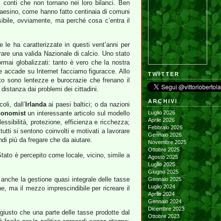
 conti che non tornano nei loro bilanci. Ben
 paesino, come hanno fatto centinaia di comuni
isibile, ovviamente, ma perché cosa c’entra il
 le ha caratterizzate in questi vent’anni per
erare una valida Nazionale di calcio. Uno stato
rmai globalizzati: tanto è vero che la nostra
e accade su Internet facciamo figuracce. Allo
TWITTER
ato sono lentezze e burocrazie che frenano il
distanza dai problemi dei cittadini.
ARCHIVI
li, dall’
Irlanda
ai paesi baltici; o da nazioni
onomist
un interessante articolo sul modello
Luglio 2026
Aprile 2026
ssibilità, protezione, efficienza e ricchezza;
Febbraio 2026
utti si sentono coinvolti e motivati a lavorare
Gennaio 2026
i più da fregare che da aiutare.
Novembre 2025
Ottobre 2025
Stato è percepito come locale, vicino, simile a
Agosto 2025
Luglio 2025
Giugno 2025
 anche la gestione quasi integrale delle tasse
Gennaio 2025
Luglio 2024
ne, ma il mezzo imprescindibile per ricreare il
Aprile 2024
Gennaio 2024
Dicembre 2023
 giusto che una parte delle tasse prodotte dal
Ottobre 2023