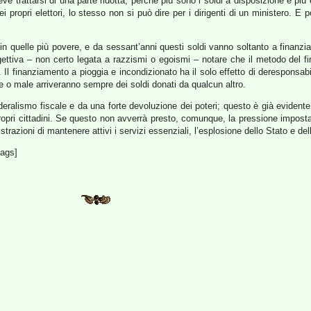
deve trattarsi di una parte ridotta, perché più sono i soldi a disposizione e più 
 propri elettori, lo stesso non si può dire per i dirigenti di un ministero. E p
i in quelle più povere, e da sessant’anni questi soldi vanno soltanto a finanziar
ettiva – non certo legata a razzismi o egoismi – notare che il metodo del f
. Il finanziamento a pioggia e incondizionato ha il solo effetto di deresponsab
ene o male arriveranno sempre dei soldi donati da qualcun altro.
ralismo fiscale e da una forte devoluzione dei poteri; questo è già evidente a
 propri cittadini. Se questo non avverrà presto, comunque, la pressione impost
istrazioni di mantenere attivi i servizi essenziali, l’esplosione dello Stato e del
tags]