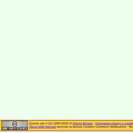
Questo sito è (C) 1995-2026 di
Vittorio Bertola
-
Informativa privacy e cooki
Alcuni diritti riservati
secondo la licenza Creative Commons Attribuzione - No