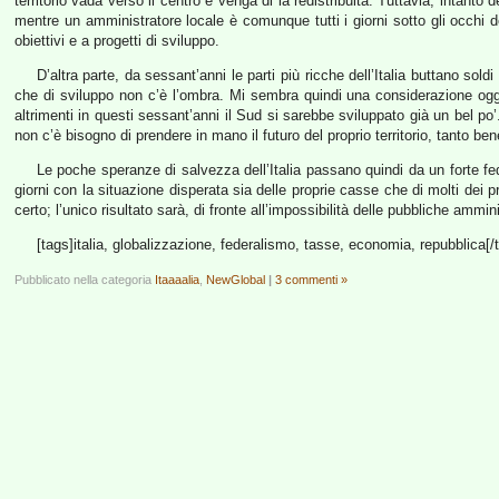
territorio vada verso il centro e venga di là redistribuita. Tuttavia, intanto 
mentre un amministratore locale è comunque tutti i giorni sotto gli occhi dei
obiettivi e a progetti di sviluppo.
D’altra parte, da sessant’anni le parti più ricche dell’Italia buttano sold
che di sviluppo non c’è l’ombra. Mi sembra quindi una considerazione ogg
altrimenti in questi sessant’anni il Sud si sarebbe sviluppato già un bel po’
non c’è bisogno di prendere in mano il futuro del proprio territorio, tanto b
Le poche speranze di salvezza dell’Italia passano quindi da un forte fede
giorni con la situazione disperata sia delle proprie casse che di molti dei
certo; l’unico risultato sarà, di fronte all’impossibilità delle pubbliche ammin
[tags]italia, globalizzazione, federalismo, tasse, economia, repubblica[/
Pubblicato nella categoria
Itaaaalia
,
NewGlobal
|
3 commenti »