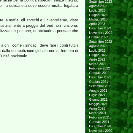
è facile per la politica sprecarli senza ritegno;
Settembre 2023
oi, la solidarietà deve essere mirata, legata a
Agosto 2023
Luglio 2023
Giugno 2023
Maggio 2023
e la mafia, gli sprechi e il clientelismo, visto
Aprile 2023
inanziamento a pioggia del Sud non funziona,
Dicembre 2022
ilizzare le persone; di abituarle a pensare che
Novembre 2022
Ottobre 2022
Settembre 2022
 chi, come i sindaci, deve fare i conti tutti i
Agosto 2022
a dalla competizione globale non si fermerà di
Luglio 2022
Giugno 2022
l’unità nazionale.
Aprile 2022
Marzo 2022
Febbraio 2022
Gennaio 2022
Dicembre 2021
Ottobre 2021
Settembre 2021
Agosto 2021
Luglio 2021
Giugno 2021
Maggio 2021
Aprile 2021
Marzo 2021
Febbraio 2021
Gennaio 2021
Dicembre 2020
Novembre 2020