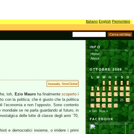
Italiano
English
Piemonteis
INFO
:Home:
:About:
OTTOBRE 2008
L
M
M
G
V
S
D
1
2
3
4
5
Itaaaalia
,
NewGlobal
6
7
8
9
10
11
12
che, toh,
Ezio Mauro
ha finalmente
scoperto
i
13
14
15
16
17
18
19
o con la politica; che è giusto che la politica
20
21
22
23
24
25
26
oli l’economia e non l’opposto. Sono contento
27
28
29
30
31
lo mondiale se ne parla guardando al futuro, in
« Set
Nov »
talgica delle lotte di classe degli anni ’70,
FACEBOOK
histi e democratici insieme, o irridere i primi