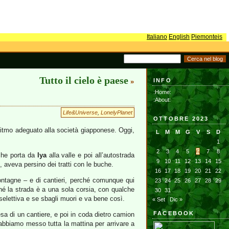
Italiano
English
Piemonteis
Tutto il cielo è paese
INFO
»
:Home:
:About:
Life&Universe
,
LonelyPlanet
OTTOBRE 2023
itmo adeguato alla società giapponese. Oggi,
L
M
M
G
V
S
D
1
2
3
4
5
6
7
8
che porta da
Iya
alla valle e poi all’autostrada
9
10
11
12
13
14
15
i, aveva persino dei tratti con le buche.
16
17
18
19
20
21
22
ontagne – e di cantieri, perché comunque qui
23
24
25
26
27
28
29
hé la strada è a una sola corsia, con qualche
30
31
selettiva e se sbagli muori e va bene così.
« Set
Dic »
FACEBOOK
sa di un cantiere, e poi in coda dietro camion
abbiamo messo tutta la mattina per arrivare a