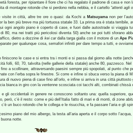
tà foresta, per ripiantare il fiore che ci ha regalato il padrone di casa e non 
finita di montagne rotonde che si perdono nella nebbia, e il cartello
“attenti agli o
e visite in città, altre tre ore o quasi: da Kochi a
Matsuyama
non per l’aut
a ben più breve ma più tortuosa statale 33. La prima ora è stata terribile, a
 qui ogni angolo piano è coperto di case, e fuori dalle autostrade si viaggia tu
 di 80, ma nei tratti più pericolosi diventa 50) anche se poi tutti sforano ab
affico, dietro a dozzine di
kei car
dalla targa gialla con il motore di un
Ape Pi
eparate per qualunque cosa, semafori infiniti per dare tempo a tutti, e ovvia
to finiscono le case e si entra tra i monti e si passa dal giorno alla notte (a
ità folli, 60, 70, talvolta (nelle gallerie della statale) anche 80, pazzesco. N
lle fino a scollinare, attraversando paesini sempre più spopolati, al punto che 
te con l’erba sopra le finestre. Si corre e infine si sbuca verso la piana di Ma
ura di nuovo piena di case fino all’orlo, e infine si arriva in una città piuttosto
micia bianca in giro con la ventenne scosciata coi tacchi alti, combinati chiss
gli occidentali in genere ne conoscono soltanto una: quella superiore, quel
o, però, c’è il resto: come e più dell’Italia fatto di mari e di monti, di zone ab
 un buco rotondo che le collega e le risucchia, e fa passare l’aria e gli spiriti
simo piano del mio albergo, la testa all’aria aperta e il corpo sotto l’acqua,
 buona notte.