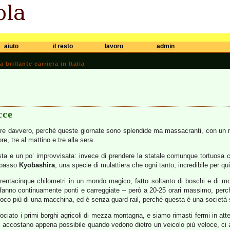
aiuto
il resto
lavoro
admin
brillante carriera in Italia
cce
ere davvero, perché queste giornate sono splendide ma massacranti, con un r
re, tre al mattino e tre alla sera.
ta e un po’ improvvisata: invece di prendere la statale comunque tortuosa 
l passo
Kyobashira
, una specie di mulattiera che ogni tanto, incredibile per qu
trentacinque chilometri in un mondo magico, fatto soltanto di boschi e di m
ifanno continuamente ponti e carreggiate – però a 20-25 orari massimo, perc
 poco più di una macchina, ed è senza guard rail, perché questa è una società 
ociato i primi borghi agricoli di mezza montagna, e siamo rimasti fermi in atte
o accostano appena possibile quando vedono dietro un veicolo più veloce, ci 