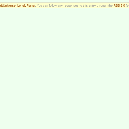
fe&Universe
,
LonelyPlanet
. You can follow any responses to this entry through the
RSS 2.0
fe