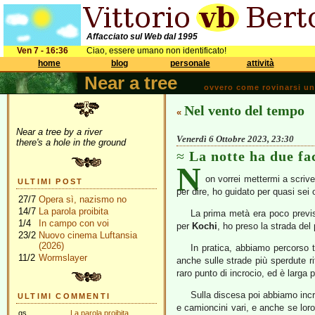
Affacciato sul Web dal 1995
Ven 7 - 16:36
Ciao, essere umano non identificato!
home
blog
personale
attività
Near a tree
ovvero come rovinarsi una 
Nel vento del tempo
«
Near a tree by a river
Venerdì 6 Ottobre 2023, 23:30
there's a hole in the ground
La notte ha due fa
N
on vorrei mettermi a scriv
ULTIMI POST
per dire, ho guidato per quasi sei o
27/7
Opera sì, nazismo no
14/7
La parola proibita
La prima metà era poco previs
1/4
In campo con voi
per
Kochi
, ho preso la strada de
23/2
Nuovo cinema Luftansia
(2026)
In pratica, abbiamo percorso 
11/2
Wormslayer
anche sulle strade più sperdute r
raro punto di incrocio, ed è larga
Sulla discesa poi abbiamo incr
ULTIMI COMMENTI
e camioncini vari, e anche se lor
gs
La parola proibita