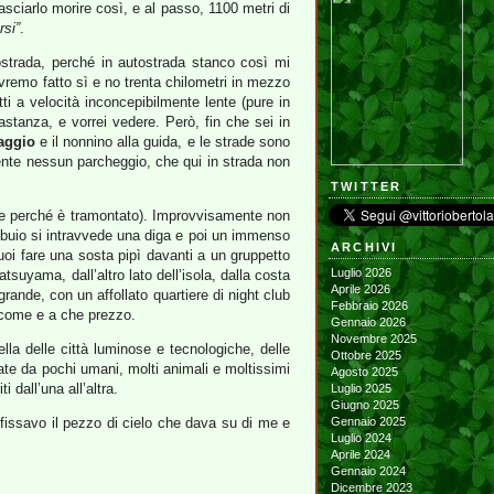
lasciarlo morire così, e al passo, 1100 metri di
rsi”
.
ostrada, perché in autostrada stanco così mi
vremo fatto sì e no trenta chilometri in mezzo
tti a velocità inconcepibilmente lente (pure in
bastanza, e vorrei vedere. Però, fin che sei in
aggio
e il nonnino alla guida, e le strade sono
mente nessun parcheggio, che qui in strada non
TWITTER
nche perché è tramontato). Improvvisamente non
el buio si intravvede una diga e poi un immenso
ARCHIVI
puoi fare una sosta pipì davanti a un gruppetto
Luglio 2026
tsuyama, dall’altro lato dell’isola, dalla costa
Aprile 2026
 grande, con un affollato quartiere di night club
Febbraio 2026
à come e a che prezzo.
Gennaio 2026
Novembre 2025
la delle città luminose e tecnologiche, delle
Ottobre 2025
itate da pochi umani, molti animali e moltissimi
Agosto 2025
 dall’una all’altra.
Luglio 2025
Giugno 2025
 fissavo il pezzo di cielo che dava su di me e
Gennaio 2025
Luglio 2024
Aprile 2024
Gennaio 2024
Dicembre 2023