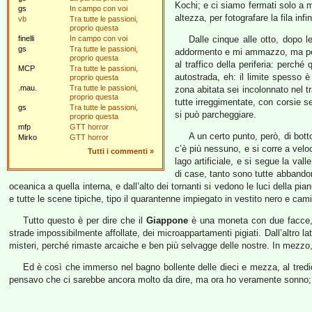
Kochi; e ci siamo fermati solo a me
gs
In campo con voi
altezza, per fotografare la fila in
vb
Tra tutte le passioni,
proprio questa
finelli
In campo con voi
Dalle cinque alle otto, dopo l
gs
Tra tutte le passioni,
addormento e mi ammazzo, ma per l
proprio questa
al traffico della periferia: perché
MCP
Tra tutte le passioni,
autostrada, eh: il limite spesso è
proprio questa
.mau.
Tra tutte le passioni,
zona abitata sei incolonnato nel tr
proprio questa
tutte irreggimentate, con corsie s
gs
Tra tutte le passioni,
si può parcheggiare.
proprio questa
mfp
GTT horror
A un certo punto, però, di bot
Mirko
GTT horror
c’è più nessuno, e si corre a veloc
Tutti i commenti
»
lago artificiale, e si segue la va
di case, tanto sono tutte abbandona
oceanica a quella interna, e dall’alto dei tornanti si vedono le luci della pian
e tutte le scene tipiche, tipo il quarantenne impiegato in vestito nero e ca
Tutto questo è per dire che il
Giappone
è una moneta con due facce, e 
strade impossibilmente affollate, dei microappartamenti pigiati. Dall’altro lat
misteri, perché rimaste arcaiche e ben più selvagge delle nostre. In mezzo, c’è
Ed è così che immerso nel bagno bollente delle dieci e mezza, al tredice
pensavo che ci sarebbe ancora molto da dire, ma ora ho veramente sonno;