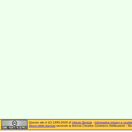
Questo sito è (C) 1995-2026 di
Vittorio Bertola
-
Informativa privacy e cooki
Alcuni diritti riservati
secondo la licenza Creative Commons Attribuzione - No