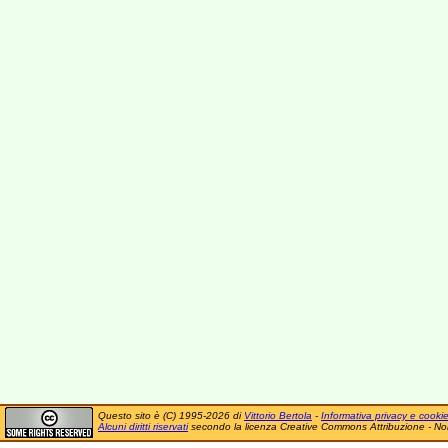
Questo sito è (C) 1995-2026 di
Vittorio Bertola
-
Informativa privacy e cooki
Alcuni diritti riservati
secondo la licenza Creative Commons Attribuzione - No