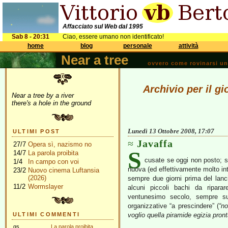
Affacciato sul Web dal 1995
Sab 8 - 20:31
Ciao, essere umano non identificato!
home
blog
personale
attività
Near a tree
ovvero come rovinarsi una 
Archivio per il g
Near a tree by a river
there's a hole in the ground
Lunedì 13 Ottobre 2008, 17:07
ULTIMI POST
Javaffa
27/7
Opera sì, nazismo no
S
14/7
La parola proibita
cusate se oggi non posto; s
1/4
In campo con voi
nuova (ed effettivamente molto int
23/2
Nuovo cinema Luftansia
(2026)
sempre due giorni prima del lanc
11/2
Wormslayer
alcuni piccoli bachi da ripara
ventunesimo secolo, sempre sul
organizzative “a prescindere” (
“n
ULTIMI COMMENTI
voglio quella piramide egizia pront
gs
La parola proibita