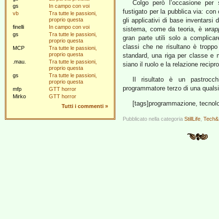
Colgo però l’occasione per
gs
In campo con voi
fustigato per la pubblica via: con 
vb
Tra tutte le passioni,
proprio questa
gli applicativi di base inventarsi 
finelli
In campo con voi
sistema, come da teoria, è
wrap
gs
Tra tutte le passioni,
gran parte utili solo a complic
proprio questa
classi che ne risultano è troppo
MCP
Tra tutte le passioni,
proprio questa
standard, una riga per classe e
.mau.
Tra tutte le passioni,
siano il ruolo e la relazione recipr
proprio questa
gs
Tra tutte le passioni,
Il risultato è un pastrocc
proprio questa
programmatore terzo di una qualsia
mfp
GTT horror
Mirko
GTT horror
[tags]programmazione, tecnolog
Tutti i commenti
»
Pubblicato nella categoria
StillLife
,
Tech&