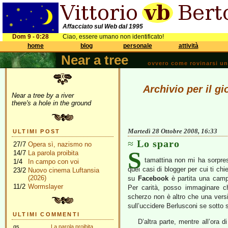
Affacciato sul Web dal 1995
Dom 9 - 0:28
Ciao, essere umano non identificato!
home
blog
personale
attività
Near a tree
ovvero come rovinarsi una 
Archivio per il g
Near a tree by a river
there's a hole in the ground
Martedì 28 Ottobre 2008, 16:33
ULTIMI POST
Lo sparo
27/7
Opera sì, nazismo no
S
14/7
La parola proibita
tamattina non mi ha sorpres
1/4
In campo con voi
quei casi di blogger per cui ti chi
23/2
Nuovo cinema Luftansia
(2026)
su
Facebook
è partita una campa
11/2
Wormslayer
Per carità, posso immaginare ch
scherzo non è altro che una vers
sull’uccidere Berlusconi se sott
ULTIMI COMMENTI
D’altra parte, mentre all’ora 
gs
La parola proibita