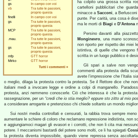
ha colpito una grossa scritta ro
gs
In campo con voi
cartelloni pubblicitari che guar
vb
Tra tutte le passioni,
proprio questa
minacce a
Sacconi
, a Berlusconi
finelli
In campo con voi
punte. Per carità, una cosa è dis
gs
Tra tutte le passioni,
ma le morti di
Biagi
e
D’Antona
n
proprio questa
MCP
Tra tutte le passioni,
Persino davanti alla piazzetta
proprio questa
Monginevro
, una mano sconosc
.mau.
Tra tutte le passioni,
proprio questa
non riporto per rispetto dei miei 
gs
Tra tutte le passioni,
istintiva, di quelle che vengono
proprio questa
scritta in un luogo pubblico è des
mfp
GTT horror
Mirko
GTT horror
Gli spari a salve non vengon
Tutti i commenti
»
commenti alla protesta della scuo
avete l’impressione che l’Italia s
o meglio, dilaga la protesta contro la protesta. Se il Rettore dice che no
italiani medi a invocare legge e ordine a colpi di manganello. Parados
protesta, anzi nemmeno conoscerle. Ciò che interessa è che la protesta 
rassegnazione, per un
“credi che io stia meglio? eppure sto zitto al mio po
a considerare arrogante e pretenzioso chi chiede soltanto un mondo migliore
Sui nostri media controllati e censurati, la rabbia trova sempre meno
aumentare le schiere di coloro che reclamano repressione indistinta, non sol
e aggiungiamoci magari gli evasori e i corrotti, che non li cita mai nessu
potere. I meccanismi bastardi del potere sono molti, ce li ha spiegati
Coss
la protesta diventa impossibile, quando viene repressa senza ascoltarl