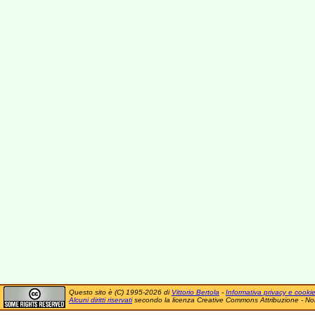
Questo sito è (C) 1995-2026 di
Vittorio Bertola
-
Informativa privacy e cooki
Alcuni diritti riservati
secondo la licenza Creative Commons Attribuzione - No