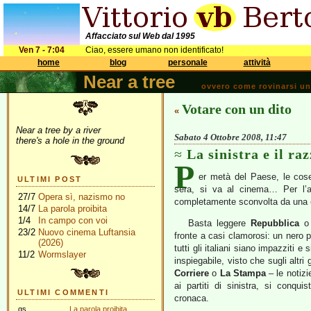
Affacciato sul Web dal 1995
Ven 7 - 7:04
Ciao, essere umano non identificato!
home
blog
personale
attività
Near a tree
ovvero come rovinarsi una 
Votare con un dito
«
Near a tree by a river
Sabato 4 Ottobre 2008, 11:47
there's a hole in the ground
La sinistra e il ra
P
er metà del Paese, le cose 
ULTIMI POST
sera, si va al cinema… Per l’al
27/7
Opera sì, nazismo no
completamente sconvolta da una
14/7
La parola proibita
1/4
In campo con voi
Basta leggere
Repubblica
o 
23/2
Nuovo cinema Luftansia
fronte a casi clamorosi: un nero 
(2026)
tutti gli italiani siano impazziti 
11/2
Wormslayer
inspiegabile, visto che sugli altri
Corriere
o
La Stampa
– le notizi
ai partiti di sinistra, si conqu
ULTIMI COMMENTI
cronaca.
gs
La parola proibita