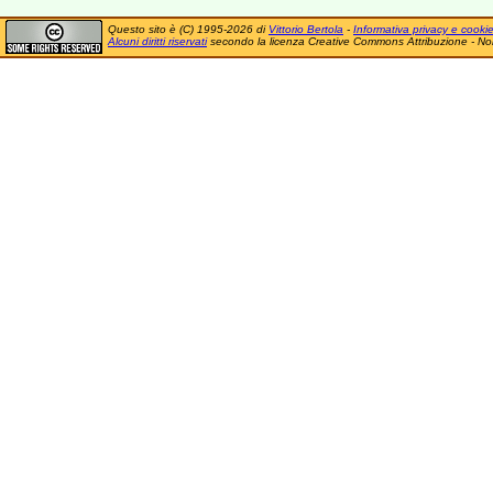
Questo sito è (C) 1995-2026 di
Vittorio Bertola
-
Informativa privacy e cooki
Alcuni diritti riservati
secondo la licenza Creative Commons Attribuzione - No