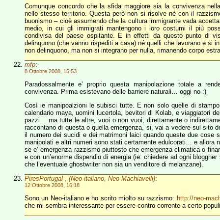
Comunque concordo che la sfida maggiore sia la convivenza nella di
nello stesso territorio. Questa però non si risolve né con il razzis
buonismo – cioè assumendo che la cultura immigrante vada accettata
medio, in cui gli immigrati mantengono i loro costumi il più pos
condivisa del paese ospitante. E in effetti da questo punto di vi
delinquono (che vanno rispediti a casa) né quelli che lavorano e si i
non delinquono, ma non si integrano per nulla, rimanendo corpo estra
mfp
:
8 Ottobre 2008, 15:53
Paradossalmente e’ proprio questa manipolazione totale a rendere
convivenza. Prima esistevano delle barriere naturali… oggi no :)
Così le manipoalzioni le subisci tutte. E non solo quelle di stampo 
calendario maya, uomini lucertola, bevitori di Kolab, e viaggiatori d
pazzi… ma tutte le altre, vuoi o non vuoi, direttamente o indirettam
raccontano di questa o quella emergenza, si, vai a vedere sul sito d
il numero dei sucidi e dei matrimoni laici quando queste due cos
manipolati e altri numeri sono stati certamente edulcorati… e allora 
se e’ emergenza razzismo piuttosto che emergenza climatica o finanzia
e con un’enorme dispendio di energia (ie: chiedere ad ogni bloggh
che l’eventuale ghostwriter non sia un venditore di melanzane).
PiresPortugal , (Neo-italiano, Neo-Machiavelli)
:
12 Ottobre 2008, 16:18
Sono un Neo-italiano e ho scrito miolto su razzismo:
http://neo-mac
che mi sembra interessante per essere contro-corrente a certo pop