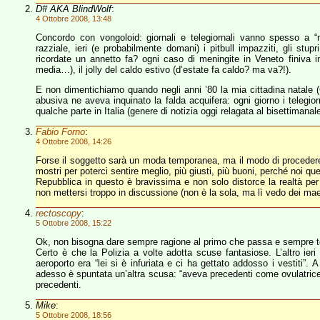
D# AKA BlindWolf
:
4 Ottobre 2008, 13:48
Concordo con vongoloid: giornali e telegiornali vanno spesso a 
razziale, ieri (e probabilmente domani) i pitbull impazziti, gli stupr
ricordate un annetto fa? ogni caso di meningite in Veneto finiva in
media…), il jolly del caldo estivo (d’estate fa caldo? ma va?!).
E non dimentichiamo quando negli anni ’80 la mia cittadina natale (C
abusiva ne aveva inquinato la falda acquifera: ogni giorno i telegio
qualche parte in Italia (genere di notizia oggi relagata al bisettimanale
Fabio Forno
:
4 Ottobre 2008, 14:26
Forse il soggetto sarà un moda temporanea, ma il modo di procedere 
mostri per poterci sentire meglio, più giusti, più buoni, perché noi q
Repubblica in questo è bravissima e non solo distorce la realtà per 
non mettersi troppo in discussione (non è la sola, ma lì vedo dei mae
rectoscopy
:
5 Ottobre 2008, 15:22
Ok, non bisogna dare sempre ragione al primo che passa e sempre tort
Certo è che la Polizia a volte adotta scuse fantasiose. L’altro ier
aeroporto era “lei si è infuriata e ci ha gettato addosso i vestiti”
adesso è spuntata un’altra scusa: “aveva precedenti come ovulatric
precedenti.
Mike
:
5 Ottobre 2008, 18:56