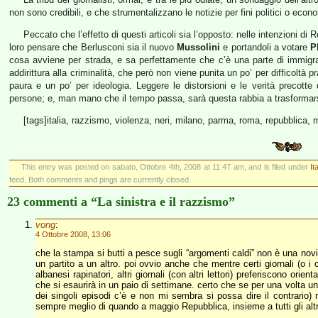
non sono credibili, e che strumentalizzano le notizie per fini politici o eco
Peccato che l’effetto di questi articoli sia l’opposto: nelle intenzioni d
loro pensare che Berlusconi sia il nuovo
Mussolini
e portandoli a votare
P
cosa avviene per strada, e sa perfettamente che c’è una parte di immigrati
addirittura alla criminalità, che però non viene punita un po’ per difficoltà pr
paura e un po’ per ideologia. Leggere le distorsioni e le verità precotte
persone; e, man mano che il tempo passa, sarà questa rabbia a trasformar
[tags]italia, razzismo, violenza, neri, milano, parma, roma, repubblica, m
This entry was posted on sabato, Ottobre 4th, 2008 at 11:47 am, and is filed under
It
feed. Both comments and pings are currently closed.
23 commenti a “La sinistra e il razzismo”
vong
:
4 Ottobre 2008, 13:06
che la stampa si butti a pesce sugli “argomenti caldi” non è una novit
un partito a un altro. poi ovvio anche che mentre certi giornali (o i ce
albanesi rapinatori, altri giornali (con altri lettori) preferiscono or
che si esaurirà in un paio di settimane. certo che se per una volta 
dei singoli episodi c’è e non mi sembra si possa dire il contrario)
sempre meglio di quando a maggio Repubblica, insieme a tutti gli altr