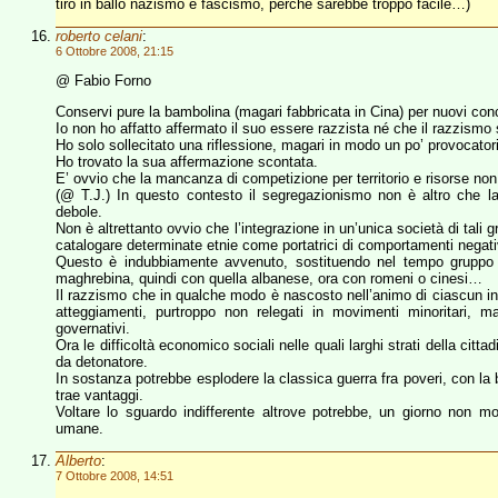
tiro in ballo nazismo e fascismo, perché sarebbe troppo facile…)
roberto celani
:
6 Ottobre 2008, 21:15
@ Fabio Forno
Conservi pure la bambolina (magari fabbricata in Cina) per nuovi conco
Io non ho affatto affermato il suo essere razzista né che il razzismo
Ho solo sollecitato una riflessione, magari in modo un po’ provocator
Ho trovato la sua affermazione scontata.
E’ ovvio che la mancanza di competizione per territorio e risorse non 
(@ T.J.) In questo contesto il segregazionismo non è altro che la
debole.
Non è altrettanto ovvio che l’integrazione in un’unica società di tali 
catalogare determinate etnie come portatrici di comportamenti negati
Questo è indubbiamente avvenuto, sostituendo nel tempo gruppo a
maghrebina, quindi con quella albanese, ora con romeni o cinesi…
Il razzismo che in qualche modo è nascosto nell’animo di ciascun indi
atteggiamenti, purtroppo non relegati in movimenti minoritari, ma 
governativi.
Ora le difficoltà economico sociali nelle quali larghi strati della citt
da detonatore.
In sostanza potrebbe esplodere la classica guerra fra poveri, con la 
trae vantaggi.
Voltare lo sguardo indifferente altrove potrebbe, un giorno non mol
umane.
Alberto
:
7 Ottobre 2008, 14:51