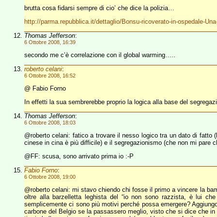
brutta cosa fidarsi sempre di cio’ che dice la polizia…
http://parma.repubblica.it/dettaglio/Bonsu-ricoverato-in-ospedale-Un
Thomas Jefferson
:
6 Ottobre 2008, 16:39
secondo me c’è correlazione con il global warming…..
roberto celani
:
6 Ottobre 2008, 16:52
@ Fabio Forno
In effetti la sua sembrerebbe proprio la logica alla base del segreg
Thomas Jefferson
:
6 Ottobre 2008, 18:03
@roberto celani: fatico a trovare il nesso logico tra un dato di fatto 
cinese in cina è più difficile) e il segregazionismo (che non mi par
@FF: scusa, sono arrivato prima io :-P
Fabio Forno
:
6 Ottobre 2008, 19:00
@roberto celani: mi stavo chiendo chi fosse il primo a vincere la ba
oltre alla barzelletta leghista del “io non sono razzista, è lui 
semplicemente ci sono più motivi perché possa emergere? Aggiungo: si
carbone del Belgio se la passassero meglio, visto che si dice che in