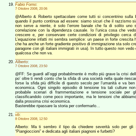
Fabio Forno
:
7 Ottobre 2008, 20:06
@Alberto & Roberto spettacolare come tutti si concentrino sulla 
quando il punto continua ad essere: siamo sicuri che il razzismo si
non serve a niente, è solo l’errore banale che fa di solito uno 
correlazione con la dipendenza causale. Io l’unica cosa che ve
crescere e, per conservare certe condizioni di privilegio cerca 
L’equazione infatti mi sembra semplice: un paese in forte crescita
che ha anche un forte gradiente positivo di immigrazione sta solo crea
paragone con gli italiani immigrati in usa). In tutto questo non vedo
qualcosa che non va.
Alberto
:
7 Ottobre 2008, 23:50
@FF: Se guardi all’oggi probabilmente è molto più grave la crisi del
po’ oltre ti rendi conto che la sfida di una società nella quale ries
forse la sfida più difficile di questo secolo per l’umanità e va ben 
economica. Ogni singolo episodio di tensione tra tali culture non
probabile scenari di frammentazione e tensione sociale per g
classificandolo come poco importante, ma le tensioni che abbiamo 
dalla prossima crisi economica.
Basterebbe ripassare la storia per confermarlo…
vb
:
8 Ottobre 2008, 12:50
Alberto: Ma ti sembro il tipo da chiedere severità solo per gli
“Piangioccioni” e dedicata agli italiani piagnoni e furbetti?