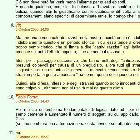
Ciò non deve però far venir meno l’allarme per questi episodi.
E quando qualcuno, come lei, li declassa a “bravate minorili” o si fid
polizia, quando altri le giustificano con le quotidiane difficoltà am
comportamenti siano specifici di determinate etnie, io ritengo che il 
vb
:
6 Ottobre 2008, 14:00
Ma che una percentuale di razzisti nella nostra società ci sia è indu
indubbiamente questo è un periodo storico in cui esso tende a cre
troppo semplicistico, che si limita a dire “cattivi razzisti” agli ita
produce soltanto l’effetto opposto, cioè aumenta il razzismo.
Idem per il passaggio successivo, che fanno molti degli “antirazzist
presunti colpevoli per causa di un pregiudizio, allora tutti gli str
l’ingiustizia di un assunto del genere, il mancato riconoscimento deg
stranieri porta la gente a pensare “ma come, questi delinquono e nes
Quindi, alla difesa inflessibile degli stranieri quando sono innocenti 
sono colpevoli, altrimenti non si uscirà mai da questo clima.
Fabio Forno
:
6 Ottobre 2008, 14:43
Per me c’è un problema fondamentale di logica: date tutti per s
semplicemente è aumentato il numero di soggetti su cui applicarlo. 
Cina…
(so che sembrerà una affermazione razzista, invece si tratta di sempl
rep
:
6 Ottobre 2008, 15:27