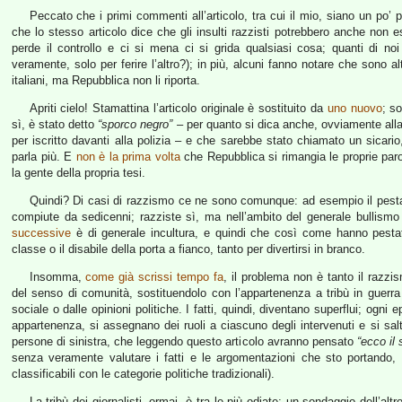
Peccato che i primi commenti all’articolo, tra cui il mio, siano un po’
che lo stesso articolo dice che gli insulti razzisti potrebbero anche non e
perde il controllo e ci si mena ci si grida qualsiasi cosa; quanti di 
veramente, solo per ferire l’altro?); in più, alcuni fanno notare che sono al
italiani, ma Repubblica non li riporta.
Apriti cielo! Stamattina l’articolo originale è sostituito da
uno nuovo
; s
sì, è stato detto
“sporco negro”
– per quanto si dica anche, ovviamente alla
per iscritto davanti alla polizia – e che sarebbe stato chiamato un sicari
parla più. E
non è la prima volta
che Repubblica si rimangia le proprie par
la gente della propria tesi.
Quindi? Di casi di razzismo ce ne sono comunque: ad esempio il pest
compiute da sedicenni; razziste sì, ma nell’ambito del generale bullismo
successive
è di generale incultura, e quindi che così come hanno pestato
classe o il disabile della porta a fianco, tanto per divertirsi in branco.
Insomma,
come già scrissi tempo fa
, il problema non è tanto il razzism
del senso di comunità, sostituendolo con l’appartenenza a tribù in guerra tr
sociale o dalle opinioni politiche. I fatti, quindi, diventano superflui; ogni 
appartenenza, si assegnano dei ruoli a ciascuno degli intervenuti e si salt
persone di sinistra, che leggendo questo articolo avranno pensato
“ecco il 
senza veramente valutare i fatti e le argomentazioni che sto portando,
classificabili con le categorie politiche tradizionali).
La tribù dei giornalisti, ormai, è tra le più odiate; un sondaggio dell’altr