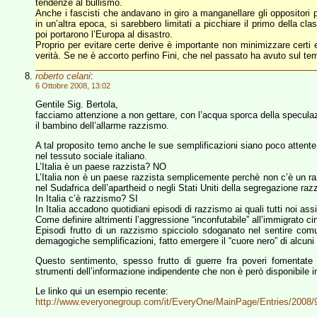
tendenze al bullismo.
Anche i fascisti che andavano in giro a manganellare gli oppositori po
in un’altra epoca, si sarebbero limitati a picchiare il primo della cl
poi portarono l’Europa al disastro.
Proprio per evitare certe derive è importante non minimizzare certi 
verità. Se ne è accorto perfino Fini, che nel passato ha avuto sul t
roberto celani
:
6 Ottobre 2008, 13:02
Gentile Sig. Bertola,
facciamo attenzione a non gettare, con l’acqua sporca della speculazi
il bambino dell’allarme razzismo.
A tal proposito temo anche le sue semplificazioni siano poco attent
nel tessuto sociale italiano.
L’Italia è un paese razzista? NO
L’Italia non è un paese razzista semplicemente perchè non c’è un ra
nel Sudafrica dell’apartheid o negli Stati Uniti della segregazione ra
In Italia c’è razzismo? SI
In Italia accadono quotidiani episodi di razzismo ai quali tutti noi ass
Come definire altrimenti l’aggressione “inconfutabile” all’immigrato 
Episodi frutto di un razzismo spicciolo sdoganato nel sentire comu
demagogiche semplificazioni, fatto emergere il “cuore nero” di alcuni c
Questo sentimento, spesso frutto di guerre fra poveri fomentate
strumenti dell’informazione indipendente che non è però disponibile 
Le linko qui un esempio recente:
http://www.everyonegroup.com/it/EveryOne/MainPage/Entries/2008