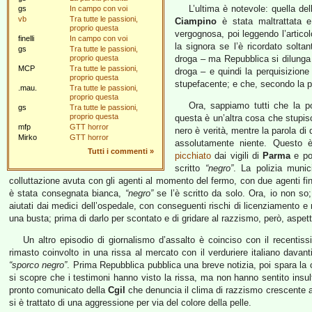
L’ultima è notevole: quella d
gs
In campo con voi
vb
Tra tutte le passioni,
Ciampino
è stata maltrattata 
proprio questa
vergognosa, poi leggendo l’artico
finelli
In campo con voi
la signora se l’è ricordato solta
gs
Tra tutte le passioni,
proprio questa
droga – ma Repubblica si dilunga 
MCP
Tra tutte le passioni,
droga – e quindi la perquisizion
proprio questa
stupefacente; e che, secondo la po
.mau.
Tra tutte le passioni,
proprio questa
Ora, sappiamo tutti che la po
gs
Tra tutte le passioni,
proprio questa
questa è un’altra cosa che stupisc
mfp
GTT horror
nero è verità, mentre la parola di 
Mirko
GTT horror
assolutamente niente. Questo è
Tutti i commenti
»
picchiato
dai vigili di
Parma
e poi
scritto
“negro”
. La polizia munic
colluttazione avuta con gli agenti al momento del fermo, con due agenti fini
è stata consegnata bianca,
“negro”
se l’è scritto da solo. Ora, io non so;
aiutati dai medici dell’ospedale, con conseguenti rischi di licenziamento e r
una busta; prima di darlo per scontato e di gridare al razzismo, però, aspe
Un altro episodio di giornalismo d’assalto è coinciso con il recenti
rimasto coinvolto in una rissa al mercato con il verduriere italiano davan
“sporco negro”
. Prima Repubblica pubblica una breve notizia, poi spara la 
si scopre che i testimoni hanno visto la rissa, ma non hanno sentito insult
pronto comunicato della
Cgil
che denuncia il clima di razzismo crescente 
si è trattato di una aggressione per via del colore della pelle.