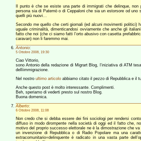
Il punto è che se esiste una parte di immigrati che delinque, non
persona sia di Paternò o di Ceppaloni che sia un estorsore od uno spa
quelli più nuovi…
Secondo me quello che certi giornali (ed alcuni movimenti politici) h
uguale criminalità, dimenticandosi ovviamente che anche gli itali
fatto che noi (che ci siamo fatti l’orto abusivo con casetta prefabbr
caravan) non li faremmo mai.
Antonio
:
5 Ottobre 2008, 19:30
Ciao Vittorio,
sono Antonio della redazione di Migrart Blog, l’iniziativa di ATM tes
dellìimmigrazione.
Nel nostro
ultimo articolo
abbiamo citato il pezzo di Repubblica e il
Anche questo post è molto interessante. Complimenti.
Beh, speriamo di vederti presto sul nostro Blog.
Buona domenica.
Alberto
:
6 Ottobre 2008, 11:08
Non credo che si debba essere dei fini sociologi per rendersi conto c
diffuso in modo dirompente nella società di oggi ed il fatto che, non s
motivo del proprio successo elettorale ne è la dimostrazione che va 
un invenzione di Repubblica o di Radio Popolare ma una caratter
extracomunitario=delinquente è radicato in una vasta parte dell’