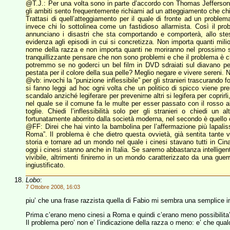
@T.J.: Per una volta sono in parte d’accordo con Thomas Jefferson: i
gli ambiti sento frequentemente richiami ad un atteggiamento che ch
Trattasi di quell’atteggiamento per il quale di fronte ad un proble
invece chi lo sottolinea come un fastidioso allarmista. Così il p
annunciano i disastri che sta comportando e comporterà, allo st
evidenza agli episodi in cui si concretizza. Non importa quanti mil
nome della razza e non importa quanti ne moriranno nel prossimo se
tranquillizzante pensare che non sono problemi e che il problema è c
potremmo se no goderci un bel film in DVD sdraiati sul diavano pe
pestata per il colore della sua pelle? Meglio negare e vivere sereni. 
@vb: invochi la “punizione inflessibile” per gli stranieri trascurando 
si fanno leggi ad hoc ogni volta che un politico di spicco viene pr
scandalo anziché legiferare per prevenirne altri si legifera per coprirli
nel quale se il comune fa le multe per esser passato con il rosso a
toglie. Chiedi l’inflessibilità solo per gli stranieri o chiedi 
fortunatamente aborrito dalla società moderna, nel secondo è quello 
@FF: Direi che hai vinto la bambolina per l’affermazione più lapalis
Roma”. Il problema è che dietro questa ovvietà, già sentita tante vo
storia e tornare ad un mondo nel quale i cinesi stavano tutti in Ci
oggi i cinesi stanno anche in Italia. Se saremo abbastanza intelligen
vivibile, altrimenti finiremo in un mondo caratterizzato da una gue
ingiustificato.
Lobo
:
7 Ottobre 2008, 16:03
piu’ che una frase razzista quella di Fabio mi sembra una semplice in
Prima c’erano meno cinesi a Roma e quindi c’erano meno possibilita
Il problema pero’ non e’ l’indicazione della razza o meno: e’ che qu