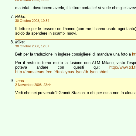
ma infatti dovrebbero averlo, il lettore portatile! si vede che gliel’a
Rikko
:
30 Ottobre 2008, 10:34
Il lettore per le tessere ce l’hanno (con me l’hanno usato ogni tant
soldo da spendere in scambi nuovi.
Mike
:
30 Ottobre 2008, 12:07
Beh per la traduzione in inglese consiglierei di mandare una foto a
ht
Per il resto io temo molto la fusione con ATM Milano, visto l’es
poteva andare con questi qui:
http://www.tcl.f
http://tramateurs.free.fr/trolleybus_lyon/tb_lyon.shtml
.mau.
:
2 Novembre 2008, 22:44
Vedi che sei prevenuto? Grandi Stazioni o chi per essa non fa alcuna 