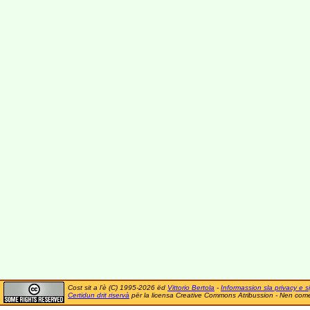
Cost sit a l'è (C) 1995-2026 ëd
Vittorio Bertola
-
Informassion sla privacy e si
Certidun drit riservà
për la licensa Creative Commons Atribussion - Nen comer