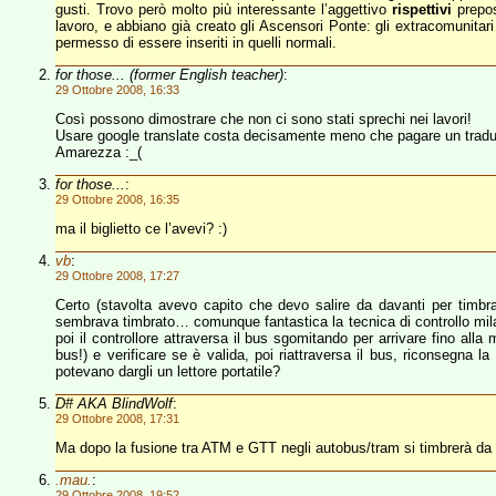
gusti. Trovo però molto più interessante l’aggettivo
rispettivi
prepos
lavoro, e abbiano già creato gli Ascensori Ponte: gli extracomunitar
permesso di essere inseriti in quelli normali.
for those... (former English teacher)
:
29 Ottobre 2008, 16:33
Così possono dimostrare che non ci sono stati sprechi nei lavori!
Usare google translate costa decisamente meno che pagare un tradu
Amarezza :_(
for those...
:
29 Ottobre 2008, 16:35
ma il biglietto ce l’avevi? :)
vb
:
29 Ottobre 2008, 17:27
Certo (stavolta avevo capito che devo salire da davanti per timbr
sembrava timbrato… comunque fantastica la tecnica di controllo milan
poi il controllore attraversa il bus sgomitando per arrivare fino alla
bus!) e verificare se è valida, poi riattraversa il bus, riconsegna 
potevano dargli un lettore portatile?
D# AKA BlindWolf
:
29 Ottobre 2008, 17:31
Ma dopo la fusione tra ATM e GTT negli autobus/tram si timbrerà da
.mau.
:
29 Ottobre 2008, 19:52