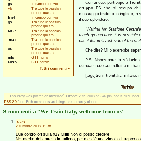
Comunque, purtroppo a
Trenit
gs
In campo con voi
gruppo FS
che si occupa della
vb
Tra tutte le passioni,
proprio questa
messaggio tradotto in inglese, a va
finelli
In campo con voi
il suo splendore:
gs
Tra tutte le passioni,
proprio questa
“Waiting for Stazione Central
MCP
Tra tutte le passioni,
reach ground floor, it is possible 
proprio questa
.mau.
Tra tutte le passioni,
escalator in Ovest side of the stat
proprio questa
gs
Tra tutte le passioni,
Che dire? Mi piacerebbe sapere 
proprio questa
mfp
GTT horror
P.S. Nonostante la sfiducia d
Mirko
GTT horror
comparsi due controllori e mi hanno
Tutti i commenti
»
[tags]treni, trenitalia, milano, 
This entry was posted on mercoledì, Ottobre 29th, 2008 at 2:46 pm, and is filed under
RSS 2.0
feed. Both comments and pings are currently closed.
9 commenti a “We Train Italy, wellcome from us”
.mau.
:
29 Ottobre 2008, 15:38
Due controllori sulla 91? Miiii! Non ci posso credere!
Nel merito del cartello in italiano, per me c’è una virgola di troppo