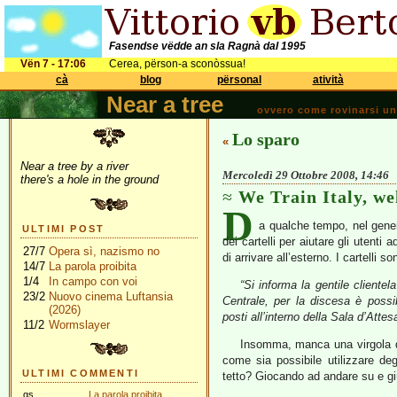
Fasendse vëdde an sla Ragnà dal 1995
Vën 7 - 17:06
Cerea, përson-a sconòssua!
cà
blog
përsonal
atività
Near a tree
ovvero come rovinarsi una 
Lo sparo
«
Near a tree by a river
Mercoledì 29 Ottobre 2008, 14:46
there's a hole in the ground
We Train Italy, w
D
a qualche tempo, nel gene
ULTIMI POST
dei cartelli per aiutare gli utenti a
27/7
Opera sì, nazismo no
di arrivare all’esterno. I cartelli s
14/7
La parola proibita
1/4
In campo con voi
“Si informa la gentile cliente
23/2
Nuovo cinema Luftansia
Centrale, per la discesa è possib
(2026)
posti all’interno della Sala d’Attes
11/2
Wormslayer
Insomma, manca una virgola 
come sia possibile utilizzare de
ULTIMI COMMENTI
tetto? Giocando ad andare su e g
gs
La parola proibita