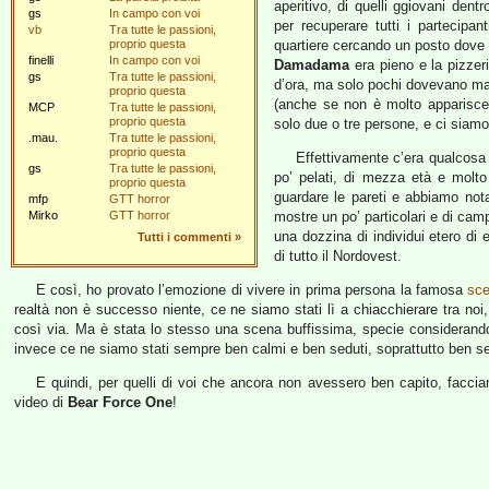
aperitivo, di quelli ggiovani dent
gs
In campo con voi
per recuperare tutti i partecipa
vb
Tra tutte le passioni,
proprio questa
quartiere cercando un posto dove s
finelli
In campo con voi
Damadama
era pieno e la pizzer
gs
Tra tutte le passioni,
d’ora, ma solo pochi dovevano mang
proprio questa
(anche se non è molto apparisce
MCP
Tra tutte le passioni,
proprio questa
solo due o tre persone, e ci siamo 
.mau.
Tra tutte le passioni,
proprio questa
Effettivamente c’era qualcosa d
gs
Tra tutte le passioni,
po’ pelati, di mezza età e molt
proprio questa
guardare le pareti e abbiamo nota
mfp
GTT horror
Mirko
GTT horror
mostre un po’ particolari e di cam
una dozzina di individui etero di 
Tutti i commenti
»
di tutto il Nordovest.
E così, ho provato l’emozione di vivere in prima persona la famosa
sc
realtà non è successo niente, ce ne siamo stati lì a chiacchierare tra noi
così via. Ma è stata lo stesso una scena buffissima, specie considerando 
invece ce ne siamo stati sempre ben calmi e ben seduti, soprattutto ben se
E quindi, per quelli di voi che ancora non avessero ben capito, faccia
video di
Bear Force One
!