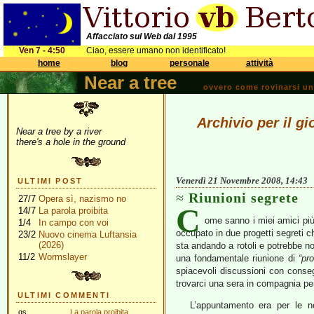
Affacciato sul Web dal 1995
Ven 7 - 4:50
Ciao, essere umano non identificato!
home
blog
personale
attività
Near a tree
ovvero come rovinarsi una 
Archivio per il 
Near a tree by a river
there's a hole in the ground
Venerdì 21 Novembre 2008, 14:43
ULTIMI POST
Riunioni segrete
27/7
Opera sì, nazismo no
C
14/7
La parola proibita
ome sanno i miei amici più 
1/4
In campo con voi
occupato in due progetti segreti c
23/2
Nuovo cinema Luftansia
(2026)
sta andando a rotoli e potrebbe n
11/2
Wormslayer
una fondamentale riunione di
“pr
spiacevoli discussioni con cons
trovarci una sera in compagnia per
ULTIMI COMMENTI
L’appuntamento era per le
gs
La parola proibita