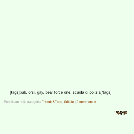
[tags]pub, orsi, gay, bear force one, scuola di polizia[/tags]
Pubblicato nella categoria
Friends&Food
,
StillLife
|
2 commenti »