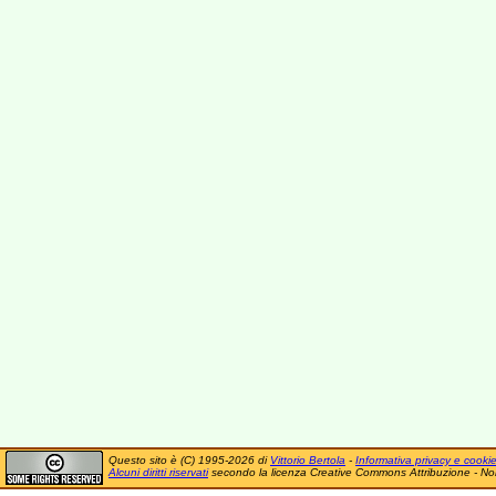
Questo sito è (C) 1995-2026 di
Vittorio Bertola
-
Informativa privacy e cooki
Alcuni diritti riservati
secondo la licenza Creative Commons Attribuzione - No