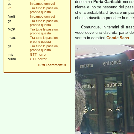
denomina
Porta Garibaldi
nei ris
gs
In campo con voi
niente e inoltre nessuno dei pas
vb
Tra tutte le passioni,
proprio questa
che la probabilità di trovare un p
finelli
In campo con voi
che sia riuscito a prendere la metr
gs
Tra tutte le passioni,
proprio questa
Comunque, in termini di trasp
MCP
Tra tutte le passioni,
vedo dove una discreta parte dei
proprio questa
scritta in caratteri
Comic Sans
.
.mau.
Tra tutte le passioni,
proprio questa
gs
Tra tutte le passioni,
proprio questa
mfp
GTT horror
Mirko
GTT horror
Tutti i commenti
»