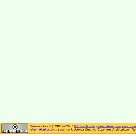
Questo sito è (C) 1995-2026 di
Vittorio Bertola
-
Informativa privacy e cooki
Alcuni diritti riservati
secondo la licenza Creative Commons Attribuzione - No