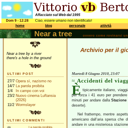
Affacciato sul Web dal 1995
Dom 9 - 12:28
Ciao, essere umano non identificato!
home
blog
personale
attività
Near a tree
ovvero come rovinarsi una 
Archivio per il g
Near a tree by a river
there's a hole in the ground
Martedì 8 Giugno 2010, 23:07
ULTIMI POST
Accidenti del viag
27/7
Opera sì, nazismo no
È
14/7
La parola proibita
tipicamente italiano, viagg
1/4
In campo con voi
per forza i 41 euro per prendere l
23/2
Nuovo cinema Luftansia
(2026)
minuti per andare dalla
Stazione 
11/2
Wormslayer
deserte).
Nel frattempo, mentre aspett
americano dall’aria spersa che 
ULTIMI COMMENTI
andare in una misteriosa stazion
gs
La parola proibita