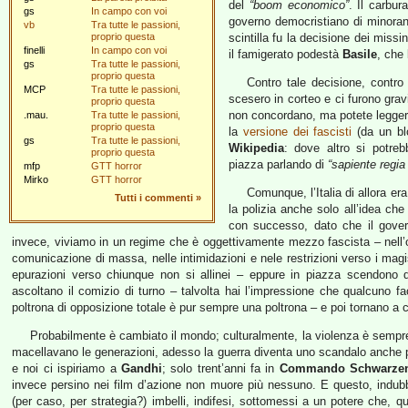
del
“boom economico”
. Il carbur
gs
In campo con voi
governo democristiano di minora
vb
Tra tutte le passioni,
proprio questa
scintilla fu la decisione dei missi
finelli
In campo con voi
il famigerato podestà
Basile
, che
gs
Tra tutte le passioni,
proprio questa
Contro tale decisione, contro
MCP
Tra tutte le passioni,
scesero in corteo e ci furono grav
proprio questa
non concordano, ma potete legge
.mau.
Tra tutte le passioni,
proprio questa
la
versione dei fascisti
(da un bl
gs
Tra tutte le passioni,
Wikipedia
: dove altro si potre
proprio questa
piazza parlando di
“sapiente regia
mfp
GTT horror
Mirko
GTT horror
Comunque, l’Italia di allora e
Tutti i commenti
»
la polizia anche solo all’idea che
con successo, dato che il gove
invece, viviamo in un regime che è oggettivamente mezzo fascista – nell’o
comunicazione di massa, nelle intimidazioni e nele restrizioni verso i magi
epurazioni verso chiunque non si allinei – eppure in piazza scendono d
ascoltano il comizio di turno – talvolta hai l’impressione che qualcuno f
poltrona di opposizione totale è pur sempre una poltrona – e poi tornano a
Probabilmente è cambiato il mondo; culturalmente, la violenza è sempre
macellavano le generazioni, adesso la guerra diventa uno scandalo anche pe
e noi ci ispiriamo a
Gandhi
; solo trent’anni fa in
Commando Schwarzen
invece persino nei film d’azione non muore più nessuno. E questo, indu
(per caso, per strategia?) imbelli, indifesi, sottomessi a un potere che