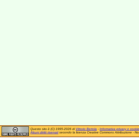
Questo sito è (C) 1995-2026 di
Vittorio Bertola
-
Informativa privacy e cooki
Alcuni diritti riservati
secondo la licenza Creative Commons Attribuzione - No