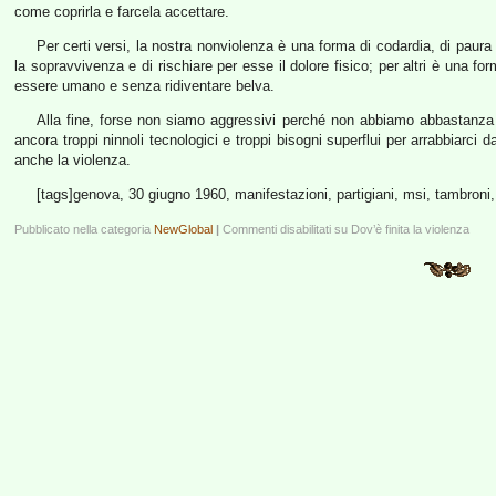
come coprirla e farcela accettare.
Per certi versi, la nostra nonviolenza è una forma di codardia, di paura 
la sopravvivenza e di rischiare per esse il dolore fisico; per altri è una fo
essere umano e senza ridiventare belva.
Alla fine, forse non siamo aggressivi perché non abbiamo abbastanza
ancora troppi ninnoli tecnologici e troppi bisogni superflui per arrabbiarci
anche la violenza.
[tags]genova, 30 giugno 1960, manifestazioni, partigiani, msi, tambroni, 
Pubblicato nella categoria
NewGlobal
|
Commenti disabilitati
su Dov’è finita la violenza