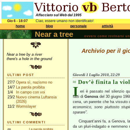
Affacciato sul Web dal 1995
Gio 6 - 18:07
Ciao, essere umano non identificato!
home
blog
personale
attività
Near a tree
ovvero come rovinarsi una 
Archivio per il g
Near a tree by a river
there's a hole in the ground
Giovedì 1 Luglio 2010, 22:29
ULTIMI POST
Dov’è finita la vio
27/7
Opera sì, nazismo no
I
14/7
La parola proibita
eri è passato nel silenzio qu
1/4
In campo con voi
fatti di
Genova
del 30 giugno 1960
23/2
Nuovo cinema Luftansia
(2026)
cena, un parente che ha vissuto 
11/2
Wormslayer
economico, sono piuttosto stup
sparare”
.
Cinquant’anni fa, a Genova, la
ULTIMI COMMENTI
da un pluri-indagato e nemmeno m
gs
La parola proibita