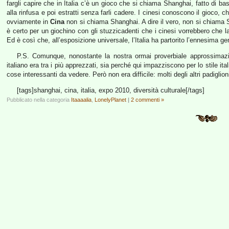
fargli capire che in Italia c’è un gioco che si chiama Shanghai, fatto di b
alla rinfusa e poi estratti senza farli cadere. I cinesi conoscono il gioco, 
ovviamente in
Cina
non si chiama Shanghai. A dire il vero, non si chiama
è certo per un giochino con gli stuzzicadenti che i cinesi vorrebbero che 
Ed è così che, all’esposizione universale, l’Italia ha partorito l’ennesima ge
P.S. Comunque, nonostante la nostra ormai proverbiale approssimazion
italiano era tra i più apprezzati, sia perché qui impazziscono per lo stile i
cose interessanti da vedere. Però non era difficile: molti degli altri padiglio
[tags]shanghai, cina, italia, expo 2010, diversità culturale[/tags]
Pubblicato nella categoria
Itaaaalia
,
LonelyPlanet
|
2 commenti »