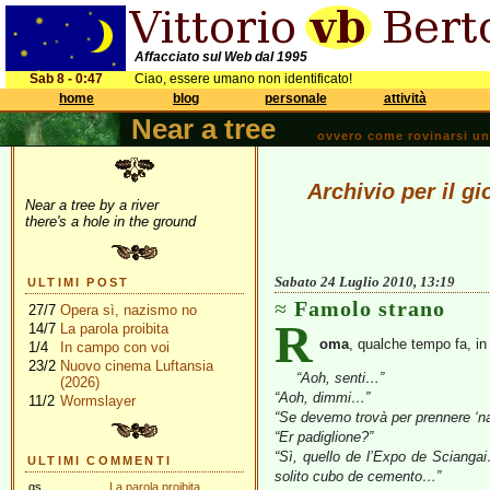
Affacciato sul Web dal 1995
Sab 8 - 0:47
Ciao, essere umano non identificato!
home
blog
personale
attività
Near a tree
ovvero come rovinarsi una 
Archivio per il g
Near a tree by a river
there's a hole in the ground
Sabato 24 Luglio 2010, 13:19
ULTIMI POST
Famolo strano
27/7
Opera sì, nazismo no
R
14/7
La parola proibita
oma
, qualche tempo fa, in
1/4
In campo con voi
23/2
Nuovo cinema Luftansia
“Aoh, senti…”
(2026)
“Aoh, dimmi…”
11/2
Wormslayer
“Se devemo trovà per prennere ‘na
“Er padiglione?”
“Sì, quello de l’Expo de Scianga
ULTIMI COMMENTI
solito cubo de cemento…”
gs
La parola proibita