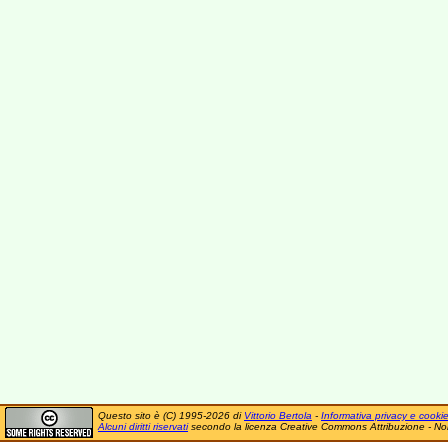
Questo sito è (C) 1995-2026 di
Vittorio Bertola
-
Informativa privacy e cooki
Alcuni diritti riservati
secondo la licenza Creative Commons Attribuzione - No