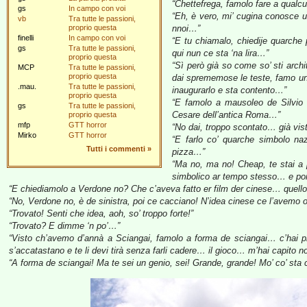
“Chettefrega, famolo fare a qual
gs
In campo con voi
“Eh, è vero, mi’ cugina conosce un
vb
Tra tutte le passioni,
proprio questa
nnoi…”
finelli
In campo con voi
“E tu chiamalo, chiedije quarche
gs
Tra tutte le passioni,
qui nun ce sta ‘na lira…”
proprio questa
“Sì però già so come so’ sti archi
MCP
Tra tutte le passioni,
proprio questa
dai sprememose le teste, famo un 
.mau.
Tra tutte le passioni,
inaugurarlo e sta contento…”
proprio questa
“E famolo a mausoleo de Silvio n
gs
Tra tutte le passioni,
Cesare dell’antica Roma…”
proprio questa
mfp
GTT horror
“No dai, troppo scontato… già vi
Mirko
GTT horror
“E farlo co’ quarche simbolo n
Tutti i commenti
»
pizza…”
“Ma no, ma no! Cheap, te stai a
simbolico ar tempo stesso… e poi
“E chiediamolo a Verdone no? Che c’aveva fatto er film der cinese… quell
“No, Verdone no, è de sinistra, poi ce cacciano! N’idea cinese ce l’avemo 
“Trovato! Senti che idea, aoh, so’ troppo forte!”
“Trovato? E dimme ‘n po’…”
“Visto ch’avemo d’annà a Sciangai, famolo a forma de sciangai… c’hai pres
s’accatastano e te li devi tirà senza farli cadere… il gioco… m’hai capito n
“A forma de sciangai! Ma te sei un genio, sei! Grande, grande! Mo’ co’ sta 