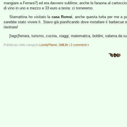
mangiare a Ferrara?) ed era davvero sublime; anche la faraona al cartoccio 
di vino in uno e mezzo e 33 euro a testa: ci torneremo.
Stamattina ho visitato la
casa Romei
, anche questa tutta per me a pa
sarebbe stato vivere lì. Stavo già pianificando dove installare il barbecue 
rientrare!
[tags]ferrara, turismo, cucina, viaggi, matematica, boldini, salama da s
Pubblicato nella categoria
LonelyPlanet
,
StillLife
|
2 commenti »