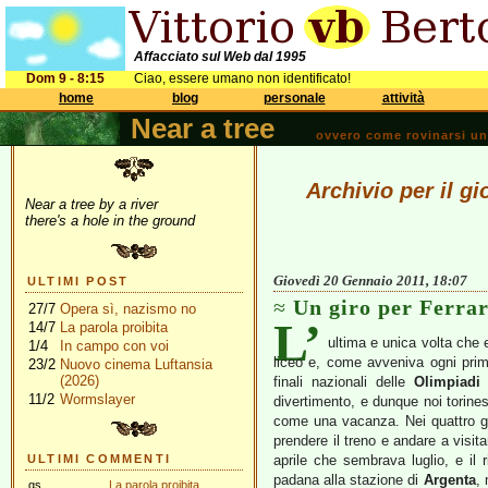
Affacciato sul Web dal 1995
Dom 9 - 8:15
Ciao, essere umano non identificato!
home
blog
personale
attività
Near a tree
ovvero come rovinarsi una 
Archivio per il g
Near a tree by a river
there's a hole in the ground
Giovedì 20 Gennaio 2011, 18:07
ULTIMI POST
Un giro per Ferra
27/7
Opera sì, nazismo no
L’
14/7
La parola proibita
ultima e unica volta che 
1/4
In campo con voi
liceo e, come avveniva ogni pri
23/2
Nuovo cinema Luftansia
(2026)
finali nazionali delle
Olimpiadi
11/2
Wormslayer
divertimento, e dunque noi torin
come una vacanza. Nei quattro gi
prendere il treno e andare a visit
ULTIMI COMMENTI
aprile che sembrava luglio, e il 
padana alla stazione di
Argenta
, 
gs
La parola proibita