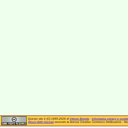
Questo sito è (C) 1995-2026 di
Vittorio Bertola
-
Informativa privacy e cooki
Alcuni diritti riservati
secondo la licenza Creative Commons Attribuzione - No