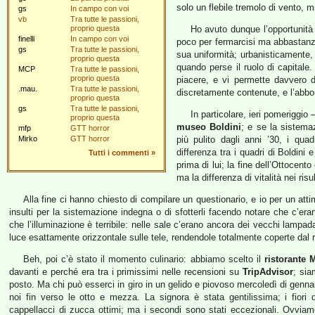
solo un flebile tremolo di vento, 
gs
In campo con voi
vb
Tra tutte le passioni,
proprio questa
Ho avuto dunque l’opportunità
finelli
In campo con voi
poco per fermarcisi ma abbastanza 
gs
Tra tutte le passioni,
sua uniformità; urbanisticamente,
proprio questa
quando perse il ruolo di capitale
MCP
Tra tutte le passioni,
proprio questa
piacere, e vi permette davvero di
.mau.
Tra tutte le passioni,
discretamente contenute, e l’abbo
proprio questa
gs
Tra tutte le passioni,
In particolare, ieri pomeriggio 
proprio questa
museo Boldini
; e se la sistema
mfp
GTT horror
Mirko
GTT horror
più pulito dagli anni ’30, i qua
differenza tra i quadri di Boldini
Tutti i commenti
»
prima di lui; la fine dell’Ottocent
ma la differenza di vitalità nei risul
Alla fine ci hanno chiesto di compilare un questionario, e io per un att
insulti per la sistemazione indegna o di sfotterli facendo notare che c’era
che l’illuminazione è terribile: nelle sale c’erano ancora dei vecchi lampad
luce esattamente orizzontale sulle tele, rendendole totalmente coperte dal r
Beh, poi c’è stato il momento culinario: abbiamo scelto il
ristorante 
davanti e perché era tra i primissimi nelle recensioni su
TripAdvisor
; sia
posto. Ma chi può esserci in giro in un gelido e piovoso mercoledì di gennai
noi fin verso le otto e mezza. La signora è stata gentilissima; i fiori
cappellacci di zucca ottimi; ma i secondi sono stati eccezionali. Ovviam