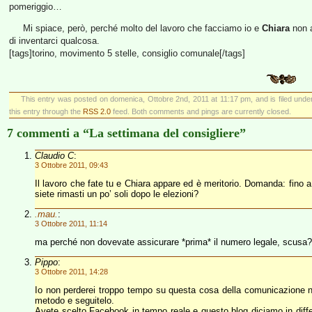
pomeriggio…
Mi spiace, però, perché molto del lavoro che facciamo io e
Chiara
non a
di inventarci qualcosa.
[tags]torino, movimento 5 stelle, consiglio comunale[/tags]
This entry was posted on domenica, Ottobre 2nd, 2011 at 11:17 pm, and is filed und
this entry through the
RSS 2.0
feed. Both comments and pings are currently closed.
7 commenti a “La settimana del consigliere”
Claudio C
:
3 Ottobre 2011, 09:43
Il lavoro che fate tu e Chiara appare ed è meritorio. Domanda: fino a
siete rimasti un po’ soli dopo le elezioni?
.mau.
:
3 Ottobre 2011, 11:14
ma perché non dovevate assicurare *prima* il numero legale, scusa?
Pippo
:
3 Ottobre 2011, 14:28
Io non perderei troppo tempo su questa cosa della comunicazione n
metodo e seguitelo.
Avete scelto Facebook in tempo reale e questo blog diciamo in dif