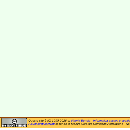
Questo sito è (C) 1995-2026 di
Vittorio Bertola
-
Informativa privacy e cooki
Alcuni diritti riservati
secondo la licenza Creative Commons Attribuzione - No