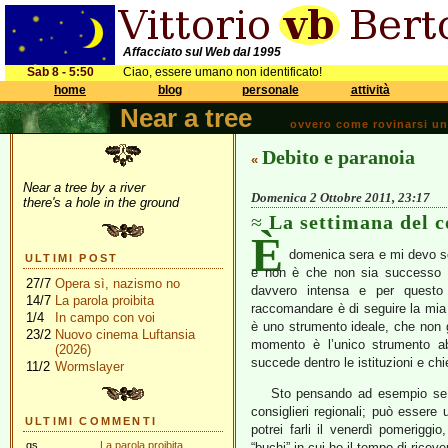
Affacciato sul Web dal 1995
Sab 8 - 5:50
Ciao, essere umano non identificato!
home
blog
personale
attività
Near a tree
ovvero come rovinarsi una 
Debito e paranoia
«
Near a tree by a river
Domenica 2 Ottobre 2011, 23:17
there's a hole in the ground
La settimana del c
È
domenica sera e mi devo s
ULTIMI POST
e non è che non sia successo n
27/7
Opera sì, nazismo no
davvero intensa e per questo
14/7
La parola proibita
raccomandare è di seguire la mi
1/4
In campo con voi
è uno strumento ideale, che non g
23/2
Nuovo cinema Luftansia
momento è l’unico strumento ab
(2026)
succede dentro le istituzioni e chi
11/2
Wormslayer
Sto pensando ad esempio se c
consiglieri regionali; può esser
ULTIMI COMMENTI
potrei farli il venerdì pomerigg
gs
La parola proibita
“buchi” in cui ho il tempo di ricev