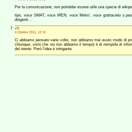
Per la comunicazione, non potrebbe essere utile una specie di wikipedi
tipo, voce SMAT, voce IREN, voce Metro’, voce grattacielo s.paol
dirigenti…
vb
:
4 Ottobre 2011, 12:19
Ci abbiamo pensato varie volte, non abbiamo mai avuto modo di pro
chiunque, visto che noi non abbiamo il tempo) è di riempirla di infor
del niente. Però l’idea è intrigante.