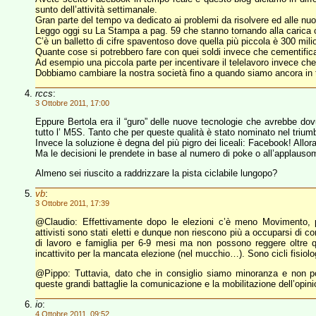
sunto dell’attività settimanale.
Gran parte del tempo va dedicato ai problemi da risolvere ed alle nu
Leggo oggi su La Stampa a pag. 59 che stanno tornando alla carica 
C’è un balletto di cifre spaventoso dove quella più piccola è 300 milio
Quante cose si potrebbero fare con quei soldi invece che cementificare
Ad esempio una piccola parte per incentivare il telelavoro invece che 
Dobbiamo cambiare la nostra società fino a quando siamo ancora in t
rccs
:
3 Ottobre 2011, 17:00
Eppure Bertola era il “guro” delle nuove tecnologie che avrebbe d
tutto l’ M5S. Tanto che per queste qualità è stato nominato nel triumb
Invece la soluzione è degna del più pigro dei liceali: Facebook! Allora
Ma le decisioni le prendete in base al numero di poke o all’applauso
Almeno sei riuscito a raddrizzare la pista ciclabile lungopo?
vb
:
3 Ottobre 2011, 17:39
@Claudio: Effettivamente dopo le elezioni c’è meno Movimento, per
attivisti sono stati eletti e dunque non riescono più a occuparsi di co
di lavoro e famiglia per 6-9 mesi ma non possono reggere oltre 
incattivito per la mancata elezione (nel mucchio…). Sono cicli fisiol
@Pippo: Tuttavia, dato che in consiglio siamo minoranza e non po
queste grandi battaglie la comunicazione e la mobilitazione dell’opin
io
:
4 Ottobre 2011, 09:52