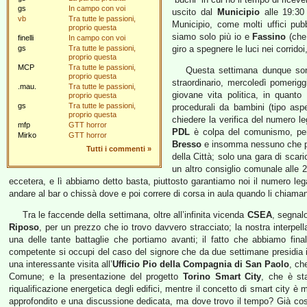
gs
In campo con voi
uscito dal
Municipio
alle 19:30 
vb
Tra tutte le passioni,
Municipio, come molti uffici pub
proprio questa
siamo solo più io e
Fassino
(che 
finelli
In campo con voi
gs
Tra tutte le passioni,
giro a spegnere le luci nei corrido
proprio questa
MCP
Tra tutte le passioni,
Questa settimana dunque son
proprio questa
straordinario, mercoledì pomerig
.mau.
Tra tutte le passioni,
giovane vita politica, in quanto
proprio questa
gs
Tra tutte le passioni,
procedurali da bambini (tipo as
proprio questa
chiedere la verifica del numero lega
mfp
GTT horror
PDL
è colpa del comunismo, pe
Mirko
GTT horror
Bresso
e insomma nessuno che par
Tutti i commenti
»
della Città; solo una gara di scari
un altro consiglio comunale alle 
eccetera, e lì abbiamo detto basta, piuttosto garantiamo noi il numero leg
andare al bar o chissà dove e poi correre di corsa in aula quando li chiama
Tra le faccende della settimana, oltre all’infinita vicenda
CSEA
, segnal
Riposo
, per un prezzo che io trovo davvero stracciato; la nostra interpell
una delle tante battaglie che portiamo avanti; il fatto che abbiamo fin
competente si occupi del caso del signore che da due settimane presidia i
una interessante visita all’
Ufficio Pio della Compagnia di San Paolo
, ch
Comune; e la presentazione del progetto
Torino Smart City
, che è sta
riqualificazione energetica degli edifici, mentre il concetto di smart city
approfondito e una discussione dedicata, ma dove trovo il tempo? Già così, 