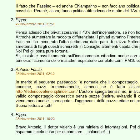
Il fatto che Fassino – ed anche Chiamparino – non facciano politica 
possibile. Perchè, allora, fanno politica difendendo le mafie del TAV 
Pippo
:
22 Novembre 2011, 21:51
Pensa adesso che privatizzeranno il 40% dell’inceneritore, se non h
Altroché aumentare la raccolta differenziata, i privati avranno l’interes
Fassino l’ho incontrato l’altra settimana dalle parti di piazza Sol
smetterla di fargli questi scherzetti in Consiglio altrimenti capita ch
No! Poi gli porta pure fortuna.
Sì, insistete assolutamente sull’inquinamento cittadino anche con 
torinese: l’aumento delle malattie respiratorie correlate con i PM10 e
Antonio Fucile
:
23 Novembre 2011, 02:12
In merito al seguente passaggio: “è normale che il compostaggio, ov
concime, puzzi tremendamente, almeno se è fatto all’ari
http://federicovalerio.splinder.com/
L’autore spiega benissimo, in alcu
valido compostaggio domestico senza puzze (inoltre, evitando il con
viene meno anche – pro quota – l’aggravarsi delle puzze citate nel po
Buona lettura a tutti!
Pippo
:
23 Novembre 2011, 10:22
Bravo Antonio, il dottor Valerio è una miniera di informazioni. Poi 
risparmio-riciclo-riuso per risparmiare… palanche! :-)