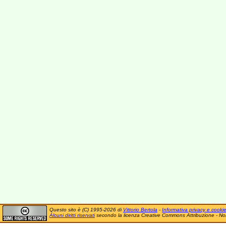
Questo sito è (C) 1995-2026 di
Vittorio Bertola
-
Informativa privacy e cooki
Alcuni diritti riservati
secondo la licenza Creative Commons Attribuzione - No