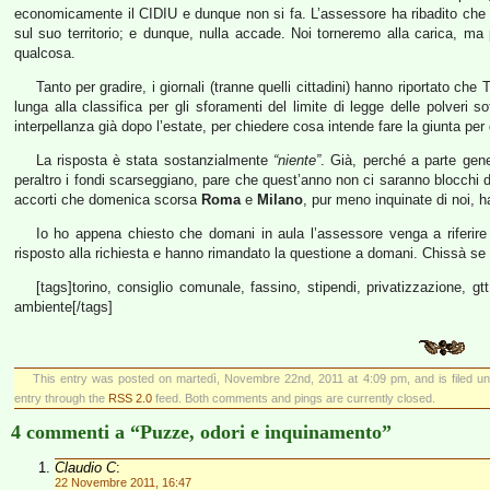
economicamente il CIDIU e dunque non si fa. L’assessore ha ribadito che l
sul suo territorio; e dunque, nulla accade. Noi torneremo alla carica, 
qualcosa.
Tanto per gradire, i giornali (tranne quelli cittadini) hanno riportato ch
lunga alla classifica per gli sforamenti del limite di legge delle polver
interpellanza già dopo l’estate, per chiedere cosa intende fare la giunta per g
La risposta è stata sostanzialmente
“niente”
. Già, perché a parte gene
peraltro i fondi scarseggiano, pare che quest’anno non ci saranno blocchi del 
accorti che domenica scorsa
Roma
e
Milano
, pur meno inquinate di noi, h
Io ho appena chiesto che domani in aula l’assessore venga a riferi
risposto alla richiesta e hanno rimandato la questione a domani. Chissà se 
[tags]torino, consiglio comunale, fassino, stipendi, privatizzazione, 
ambiente[/tags]
This entry was posted on martedì, Novembre 22nd, 2011 at 4:09 pm, and is filed u
entry through the
RSS 2.0
feed. Both comments and pings are currently closed.
4 commenti a “Puzze, odori e inquinamento”
Claudio C
:
22 Novembre 2011, 16:47