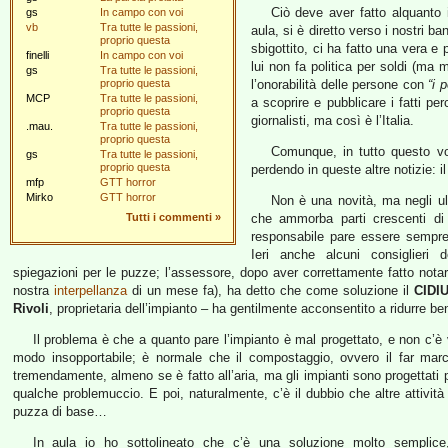
Ciò deve aver fatto alquanto 
gs
In campo con voi
vb
Tra tutte le passioni,
aula, si è diretto verso i nostri 
proprio questa
sbigottito, ci ha fatto una vera e
finelli
In campo con voi
lui non fa politica per soldi (ma 
gs
Tra tutte le passioni,
proprio questa
l’onorabilità delle persone con
“i 
MCP
Tra tutte le passioni,
a scoprire e pubblicare i fatti pe
proprio questa
giornalisti, ma così è l’Italia.
.mau.
Tra tutte le passioni,
proprio questa
Comunque, in tutto questo vo
gs
Tra tutte le passioni,
proprio questa
perdendo in queste altre notizie: i
mfp
GTT horror
Mirko
GTT horror
Non è una novità, ma negli ult
Tutti i commenti
»
che ammorba parti crescenti di 
responsabile pare essere sempre
Ieri anche alcuni consiglieri
spiegazioni per le puzze; l’assessore, dopo aver correttamente fatto nota
nostra
interpellanza
di un mese fa), ha detto che come soluzione il
CIDI
Rivoli
, proprietaria dell’impianto – ha gentilmente acconsentito a ridurre ben d
Il problema è che a quanto pare l’impianto è mal progettato, e non c’è v
modo insopportabile; è normale che il compostaggio, ovvero il far marci
tremendamente, almeno se è fatto all’aria, ma gli impianti sono progettati 
qualche problemuccio. E poi, naturalmente, c’è il dubbio che altre attività
puzza di base…
In aula io ho sottolineato che c’è una soluzione molto semplice