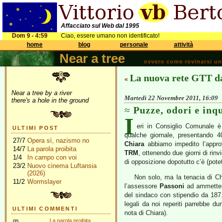
Affacciato sul Web dal 1995
Dom 9 - 4:59
Ciao, essere umano non identificato!
home
blog
personale
attività
Near a tree
ovvero come rovinarsi una 
La nuova rete GTT d
«
Near a tree by a river
Martedì 22 Novembre 2011, 16:09
there's a hole in the ground
Puzze, odori e in
I
eri in Consiglio Comunale è
ULTIMI POST
qualche giornale, presentando 
27/7
Opera sì, nazismo no
Chiara
abbiamo impedito l’appro
14/7
La parola proibita
TRM
, ottenendo due giorni di rinvi
1/4
In campo con voi
di opposizione dopotutto c’è (pote
23/2
Nuovo cinema Luftansia
(2026)
Non solo, ma la tenacia di Ch
11/2
Wormslayer
l’assessore
Passoni
ad ammetter
del sindaco con stipendio da 187
legali da noi reperiti parrebbe dun
ULTIMI COMMENTI
nota di Chiara).
gs
La parola proibita