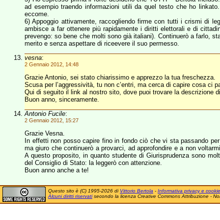
ad esempio traendo informazioni utili da quel testo che ho linkato. 
eccome.
6) Appoggio attivamente, raccogliendo firme con tutti i crismi di l
ambisce a far ottenere più rapidamente i diritti elettorali e di cittadi
prevengo: so bene che molti sono già italiani). Continuerò a farlo, s
merito e senza aspettare di riceevere il suo permesso.
vesna
:
2 Gennaio 2012, 14:48
Grazie Antonio, sei stato chiarissimo e apprezzo la tua freschezza.
Scusa per l’aggressività, tu non c’entri, ma cerca di capire cosa ci p
Qui di seguito il link al nostro sito, dove puoi trovare la descrizione
Buon anno, sinceramente.
Antonio Fucile
:
2 Gennaio 2012, 15:27
Grazie Vesna.
In effetti non posso capire fino in fondo ciò che vi sta passando per
ma giuro che continuerò a provarci, ad approfondire e a non voltarmi d
A questo proposito, in quanto studente di Giurisprudenza sono molto
del Consiglio di Stato: la leggerò con attenzione.
Buon anno anche a te!
Questo sito è (C) 1995-2026 di
Vittorio Bertola
-
Informativa privacy e cooki
Alcuni diritti riservati
secondo la licenza Creative Commons Attribuzione - No