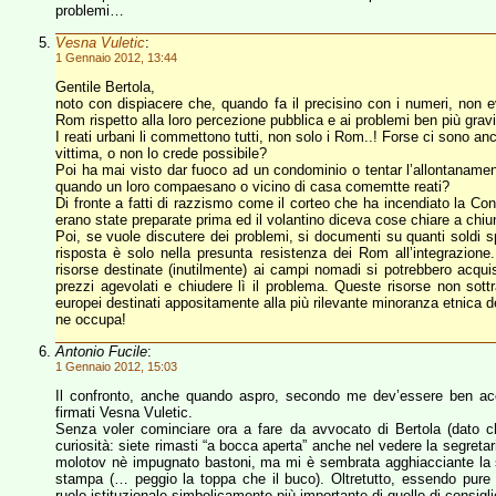
problemi…
Vesna Vuletic
:
1 Gennaio 2012, 13:44
Gentile Bertola,
noto con dispiacere che, quando fa il precisino con i numeri, non ev
Rom rispetto alla loro percezione pubblica e ai problemi ben più gravi 
I reati urbani li commettono tutti, non solo i Rom..! Forse ci sono an
vittima, o non lo crede possibile?
Poi ha mai visto dar fuoco ad un condominio o tentar l’allontanamento d
quando un loro compaesano o vicino di casa comemtte reati?
Di fronte a fatti di razzismo come il corteo che ha incendiato la C
erano state preparate prima ed il volantino diceva cose chiare a chi
Poi, se vuole discutere dei problemi, si documenti su quanti soldi spe
risposta è solo nella presunta resistenza dei Rom all’integrazione. 
risorse destinate (inutilmente) ai campi nomadi si potrebbero acquistare
prezzi agevolati e chiudere lì il problema. Queste risorse non sot
europei destinati appositamente alla più rilevante minoranza etnica d
ne occupa!
Antonio Fucile
:
1 Gennaio 2012, 15:03
Il confronto, anche quando aspro, secondo me dev’essere ben accet
firmati Vesna Vuletic.
Senza voler cominciare ora a fare da avvocato di Bertola (dato ch
curiosità: siete rimasti “a bocca aperta” anche nel vedere la segretar
molotov nè impugnato bastoni, ma mi è sembrata agghiacciante la su
stampa (… peggio la toppa che il buco). Oltretutto, essendo pure 
ruolo istituzionale simbolicamente più importante di quello di consig