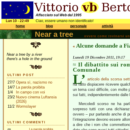
Affacciato sul Web dal 1995
Lun 10 - 22:49
Ciao, essere umano non identificato!
home
blog
personale
attività
Near a tree
ovvero come rovinarsi una 
Alcune domande a Fi
«
Near a tree by a river
Lunedì 19 Dicembre 2011, 19:17
there's a hole in the ground
Il dibattito sui ro
Comunale
L’
ULTIMI POST
articolo della scorsa set
27/7
Opera sì, nazismo no
ha fatto dispiacere ricevere qual
14/7
La parola proibita
un tema così difficile, con molte 
1/4
In campo con voi
sui fatti, indipendentemente dalle 
23/2
Nuovo cinema Luftansia
(2026)
Mercoledì scorso ne ha parl
11/2
Wormslayer
sorpreso tutti con una dichiar
ovvero – pur parlando anche di pr
l’integrazione devono essere allont
ULTIMI COMMENTI
a dire che i rom che commettono 
gs
La parola proibita
dato che sono quasi tutti cittadini 