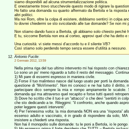
siamo disponibili ad alcuna strumentalizzazione politica.
E onestamente trovo stucchevole questo modo di rigirare la question
Ho fatto una domanda su quanto affermato da Bertola e la risposta
altri politici.
Ma noi Rom, oltre la colpa di esistere, dobbiamo sentirci in colpa
Io dovrei chiedermi se sto svicolando alle tue domande? Se non mi pre
Non stiamo dando fuoco a Bertola, gli abbiamo solo chiesto perchè ha 
E tu, siccome Bertola non era al corteo, approvi quel che ha detto e 
Una curiosità: vi siete messi d’accordo tu e il silente VB?
Così stiamo solo perdendo tempo senza essere d’utilità a nessuno.
Antonio Fucile
:
2 Gennaio 2012, 13:59
Nella prima riga del tuo ultimo intervento mi hai risposto con chiarez
Lo sono un po’ meno riguardo a tutto il resto del messaggio. Continuo
1) Mi pare di essermi espresso in maniera civile.
2) Forse il tuo malinteso nasce dal luogo usato per porti la domanda 
questione di “MoVimento”. Non mi conosci e ne hai tutto il diritto, 
partecipare dico sempre la mia e rompo ampiamente le scatole. Se
domanda qui ma attraverso quel recapito e forse tutti questi retropensi
3) Dove ho scritto che il tuo è un “attacco” o che devi “sentirti in co
che sto dedicando a te. Rileggimi: “il confronto, anche quando aspr
poter leggere questi interventi”.
4) Per l’ennesima volta: la mia domanda NON era una “risposta” alla t
essenso adulto e vaccinato, è in grado di rispondere da solo, MA 
insistere a chiederti una risposta.
Non hai il monopolio sulle domande: tu le poni a Bertola, io le pongo
5) Ho espresso prima il forte desiderio che TUTTI – Bertola incluso: