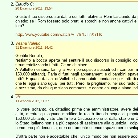
Claudio C
:
20 Dicembre 2011, 13:54
Giusto il tuo discorso sui dati e sui fatti relativi ai Rom lasciando da
chiedo: se i Rom fossero solo brutti e sporchi e non anche cattivi e
loro?
http://www.youtube.com/watch?v=7h7IJHnXYHk
Vesna Vuletic
:
31 Dicembre 2011, 14:42
Gentile Bertola,
restiamo a bocca aperta nel sentire il suo discorso in consiglio 
strumentalizzando i fatti. Ce ne dispiace.
A Vallette nessuna famiglia Rom percepisce sussidi ed i camper me
150.000 abitanti). Parla di furti negli appartamenti e di bambini spav
fatti? E quanti italiani di Vallette hanno subito condanne per fatti 
che le leggi siano uguali per tutti. Però, la preghiamo, nel suo ruolo 
e razzismo, da chiuque siano commessi e contro chiunque siano indir
vb
:
1 Gennaio 2012, 11:37
Io vorrei soltanto, da cittadino prima che amministratore, avere dei
città, mentre qui ognuno modifica la realtà tirando acqua al prop
150.000 abitanti, visto che l’intera Circoscrizione 5, dalla stazione D
lo Stato italiano non sia più capace di assicurare alla giustizia i co
nemmeno più denuncia, crea certamente ulteriore spazio per lo svilupp
D’altra parte non è accettabile che l’unico modo per non essere accu