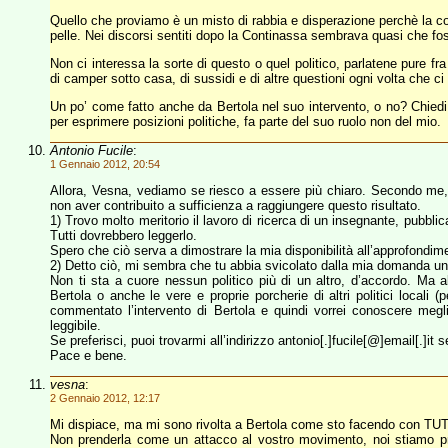
Quello che proviamo è un misto di rabbia e disperazione perchè la co
pelle. Nei discorsi sentiti dopo la Continassa sembrava quasi che fo
Non ci interessa la sorte di questo o quel politico, parlatene pure fra
di camper sotto casa, di sussidi e di altre questioni ogni volta che
Un po’ come fatto anche da Bertola nel suo intervento, o no? Chiedi a
per esprimere posizioni politiche, fa parte del suo ruolo non del mio.
Antonio Fucile
:
1 Gennaio 2012, 20:54
Allora, Vesna, vediamo se riesco a essere più chiaro. Secondo me,
non aver contribuito a sufficienza a raggiungere questo risultato.
1) Trovo molto meritorio il lavoro di ricerca di un insegnante, pubblic
Tutti dovrebbero leggerlo.
Spero che ciò serva a dimostrare la mia disponibilità all’approfondi
2) Detto ciò, mi sembra che tu abbia svicolato dalla mia domanda un’
Non ti sta a cuore nessun politico più di un altro, d’accordo. Ma all
Bertola o anche le vere e proprie porcherie di altri politici locali 
commentato l’intervento di Bertola e quindi vorrei conoscere megl
leggibile.
Se preferisci, puoi trovarmi all’indirizzo antonio[.]fucile[@]email[.]it
Pace e bene.
vesna
:
2 Gennaio 2012, 12:17
Mi dispiace, ma mi sono rivolta a Bertola come sto facendo con TUTTI
Non prenderla come un attacco al vostro movimento, noi stiamo p