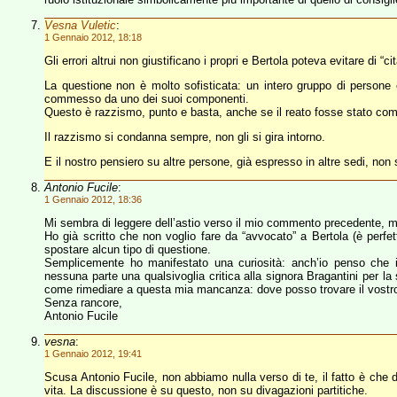
Vesna Vuletic
:
1 Gennaio 2012, 18:18
Gli errori altrui non giustificano i propri e Bertola poteva evitare di “
La questione non è molto sofisticata: un intero gruppo di persone 
commesso da uno dei suoi componenti.
Questo è razzismo, punto e basta, anche se il reato fosse stato c
Il razzismo si condanna sempre, non gli si gira intorno.
E il nostro pensiero su altre persone, già espresso in altre sedi, non 
Antonio Fucile
:
1 Gennaio 2012, 18:36
Mi sembra di leggere dell’astio verso il mio commento precedente, m
Ho già scritto che non voglio fare da “avvocato” a Bertola (è perfet
spostare alcun tipo di questione.
Semplicemente ho manifestato una curiosità: anch’io penso che
nessuna parte una qualsivoglia critica alla signora Bragantini per l
come rimediare a questa mia mancanza: dove posso trovare il vostro
Senza rancore,
Antonio Fucile
vesna
:
1 Gennaio 2012, 19:41
Scusa Antonio Fucile, non abbiamo nulla verso di te, il fatto è che d
vita. La discussione è su questo, non su divagazioni partitiche.