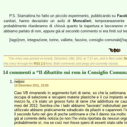
P.S. Stamattina ho fatto un piccolo esperimento, pubblicando su
Face
sanitari, hanno devastato un asilo di
Moncalieri
, temporaneamente c
probabilmente ritarderanno di chissà quanto la riapertura e lasceranno m
abbiamo parlato di rom, eppure già al secondo commento si era finiti sul t
[tags]rom, integrazione, torino, vallette, fassino, consiglio comunale[/ta
This entry was posted on lunedì, Dicembre 19th, 2011 at 7:17 pm, and is filed under
N
this entry through the
RSS 2.0
feed. Both comments and pings are currently closed.
14 commenti a “Il dibattito sui rom in Consiglio Comun
nelpro
:
19 Dicembre 2011, 23:00
Ciao VB rimanendo in argomento furti di rame, so che la settimana sc
occupa di selezione e recupero materie plastiche e il cui impianto er
mezzo fa, c’è stato un grosso furto di rame che addirittura ne cause
mesi del 2012. Sembra che i ladri abbiamo “lavorato” indisturbati per
utilizzato abbiano praticamente sdradicato da pilastri e capannoni l’i
il secondo furto nel giro di poche settimane e che il danno sia molto 
già al corrente della notizia (io non l’ho vista riportata da nessun or
probabilmente sì, ma se così non fosse spero di esserti stato utile i