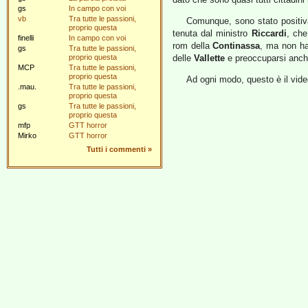
gs
In campo con voi
vb
Tra tutte le passioni,
Comunque, sono stato positiv
proprio questa
tenuta dal ministro
Riccardi
, che
finelli
In campo con voi
rom della
Continassa
,
ma non ha 
gs
Tra tutte le passioni,
proprio questa
delle
Vallette
e preoccuparsi anche
MCP
Tra tutte le passioni,
proprio questa
Ad ogni modo, questo è il vide
.mau.
Tra tutte le passioni,
proprio questa
gs
Tra tutte le passioni,
proprio questa
mfp
GTT horror
Mirko
GTT horror
Tutti i commenti
»