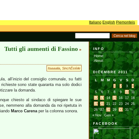
Italiano
English
Piemonteis
Tutti gli aumenti di Fassino
INFO
»
:Home:
:About:
Itaaaalia
,
SinchËstèile
DICEMBRE 2011
la, all’inizio del consiglio comunale, su fatti
L
M
M
G
V
S
D
 richieste sono state quaranta ma solo dodici
1
2
3
4
etizzare la domanda.
5
6
7
8
9
10
11
12
13
14
15
16
17
18
nque chiesto al sindaco di spiegare le sue
19
20
21
22
23
24
25
se, nemmeno alla domanda da noi ripetuta in
26
27
28
29
30
31
ziando
Marco Carena
per la colonna sonora.
« Nov
Gen »
FACEBOOK