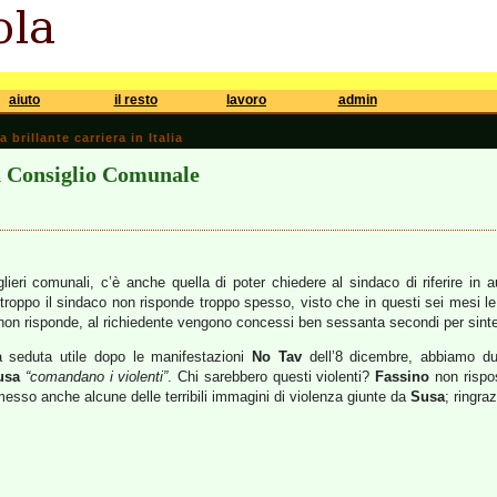
aiuto
il resto
lavoro
admin
brillante carriera in Italia
in Consiglio Comunale
lieri comunali, c’è anche quella di poter chiedere al sindaco di riferire in au
troppo il sindaco non risponde troppo spesso, visto che in questi sei mesi le
 non risponde, al richiedente vengono concessi ben sessanta secondi per sint
a seduta utile dopo le manifestazioni
No Tav
dell’8 dicembre, abbiamo du
usa
“comandano i violenti”
. Chi sarebbero questi violenti?
Fassino
non rispo
esso anche alcune delle terribili immagini di violenza giunte da
Susa
; ringra