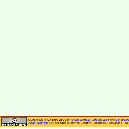
Questo sito è (C) 1995-2026 di
Vittorio Bertola
-
Informativa privacy e cooki
Alcuni diritti riservati
secondo la licenza Creative Commons Attribuzione - No