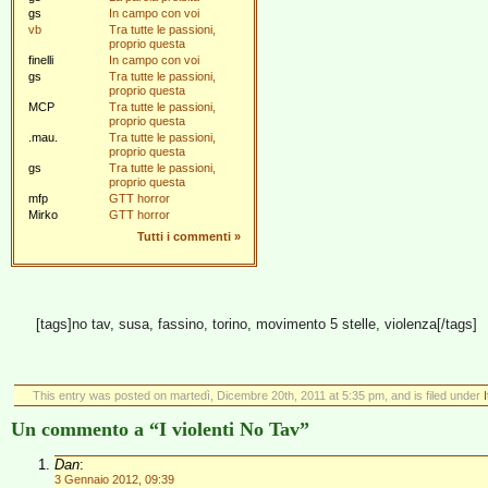
gs
In campo con voi
vb
Tra tutte le passioni,
proprio questa
finelli
In campo con voi
gs
Tra tutte le passioni,
proprio questa
MCP
Tra tutte le passioni,
proprio questa
.mau.
Tra tutte le passioni,
proprio questa
gs
Tra tutte le passioni,
proprio questa
mfp
GTT horror
Mirko
GTT horror
Tutti i commenti
»
[tags]no tav, susa, fassino, torino, movimento 5 stelle, violenza[/tags]
This entry was posted on martedì, Dicembre 20th, 2011 at 5:35 pm, and is filed under
I
Un commento a “I violenti No Tav”
Dan
:
3 Gennaio 2012, 09:39