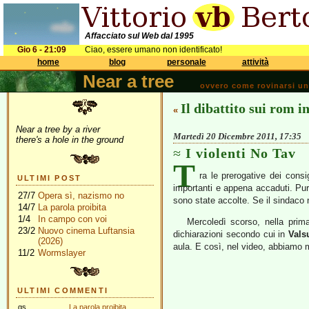
Affacciato sul Web dal 1995
Gio 6 - 21:09
Ciao, essere umano non identificato!
home
blog
personale
attività
Near a tree
ovvero come rovinarsi una 
Il dibattito sui rom 
«
Near a tree by a river
Martedì 20 Dicembre 2011, 17:35
there's a hole in the ground
I violenti No Tav
T
ra le prerogative dei consig
ULTIMI POST
importanti e appena accaduti. Pur
27/7
Opera sì, nazismo no
sono state accolte. Se il sindaco
14/7
La parola proibita
1/4
In campo con voi
Mercoledì scorso, nella prim
23/2
Nuovo cinema Luftansia
dichiarazioni secondo cui in
Vals
(2026)
aula. E così, nel video, abbiamo m
11/2
Wormslayer
ULTIMI COMMENTI
gs
La parola proibita