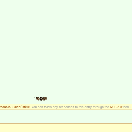
taaaalia
,
SinchËstèile
. You can follow any responses to this entry through the
RSS 2.0
feed. 